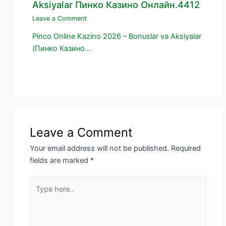
Aksiyalar Пинко Казино Онлайн.4412
Leave a Comment
Pinco Online Kazino 2026 – Bonuslar və Aksiyalar
(Пинко Казино…
Leave a Comment
Your email address will not be published.
Required
fields are marked
*
Type
here..