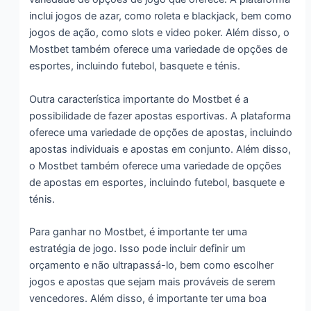
inclui jogos de azar, como roleta e blackjack, bem como
jogos de ação, como slots e video poker. Além disso, o
Mostbet também oferece uma variedade de opções de
esportes, incluindo futebol, basquete e ténis.
Outra característica importante do Mostbet é a
possibilidade de fazer apostas esportivas. A plataforma
oferece uma variedade de opções de apostas, incluindo
apostas individuais e apostas em conjunto. Além disso,
o Mostbet também oferece uma variedade de opções
de apostas em esportes, incluindo futebol, basquete e
ténis.
Para ganhar no Mostbet, é importante ter uma
estratégia de jogo. Isso pode incluir definir um
orçamento e não ultrapassá-lo, bem como escolher
jogos e apostas que sejam mais prováveis de serem
vencedores. Além disso, é importante ter uma boa