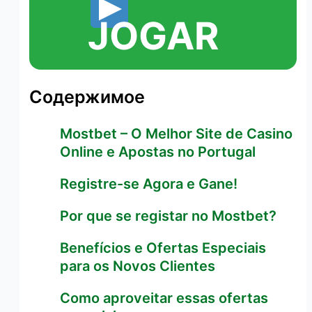
JOGAR
Содержимое
Mostbet – O Melhor Site de Casino
Online e Apostas no Portugal
Registre-se Agora e Gane!
Por que se registar no Mostbet?
Benefícios e Ofertas Especiais
para os Novos Clientes
Como aproveitar essas ofertas