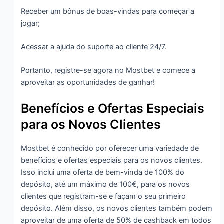
Receber um bônus de boas-vindas para começar a
jogar;
Acessar a ajuda do suporte ao cliente 24/7.
Portanto, registre-se agora no Mostbet e comece a
aproveitar as oportunidades de ganhar!
Benefícios e Ofertas Especiais
para os Novos Clientes
Mostbet é conhecido por oferecer uma variedade de
benefícios e ofertas especiais para os novos clientes.
Isso inclui uma oferta de bem-vinda de 100% do
depósito, até um máximo de 100€, para os novos
clientes que registram-se e façam o seu primeiro
depósito. Além disso, os novos clientes também podem
aproveitar de uma oferta de 50% de cashback em todos