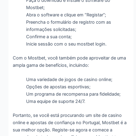
Faça o download e instale o software do
Mostbet;
Abra o software e clique em “Registar”;
Preencha o formulário de registro com as
informações solicitadas;
Confirme a sua conta;
Inicie sessão com o seu mostbet login.
Com o Mostbet, você também pode aproveitar de uma
ampla gama de benefícios, incluindo:
Uma variedade de jogos de casino online;
Opções de apostas esportivas;
Um programa de recompensa para fidelidade;
Uma equipe de suporte 24/7.
Portanto, se você está procurando um site de casino
online e apostas de confiança no Portugal, Mostbet é a
sua melhor opção. Registe-se agora e comece a