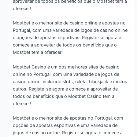
aproveitar de todos os benefícios que o Mostbet tem a
oferecer!
Mostbet é o melhor site de casino online e apostas no
Portugal, com uma variedade de jogos de casino online
e opções de apostas esportivas. Registe-se agora e
comece a aproveitar de todos os benefícios que o
Mostbet tem a oferecer!
Mostbet Casino é um dos melhores sites de casino
online no Portugal, com uma variedade de jogos de
casino online, incluindo slots, ruleta, blackjack e muitos
outros. Registe-se agora e comece a aproveitar de
todos os benefícios que o Mostbet Casino tem a
oferecer!
Mostbet é o melhor site de apostas no Portugal, com
opções de apostas esportivas e uma variedade de
jogos de casino online. Registe-se agora e comece a