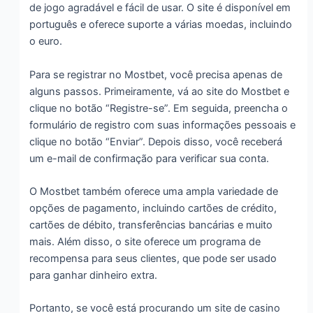
de jogo agradável e fácil de usar. O site é disponível em
português e oferece suporte a várias moedas, incluindo
o euro.
Para se registrar no Mostbet, você precisa apenas de
alguns passos. Primeiramente, vá ao site do Mostbet e
clique no botão “Registre-se”. Em seguida, preencha o
formulário de registro com suas informações pessoais e
clique no botão “Enviar”. Depois disso, você receberá
um e-mail de confirmação para verificar sua conta.
O Mostbet também oferece uma ampla variedade de
opções de pagamento, incluindo cartões de crédito,
cartões de débito, transferências bancárias e muito
mais. Além disso, o site oferece um programa de
recompensa para seus clientes, que pode ser usado
para ganhar dinheiro extra.
Portanto, se você está procurando um site de casino