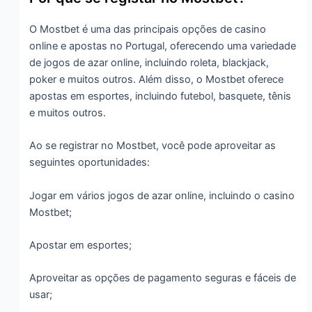
O Mostbet é uma das principais opções de casino
online e apostas no Portugal, oferecendo uma variedade
de jogos de azar online, incluindo roleta, blackjack,
poker e muitos outros. Além disso, o Mostbet oferece
apostas em esportes, incluindo futebol, basquete, tênis
e muitos outros.
Ao se registrar no Mostbet, você pode aproveitar as
seguintes oportunidades:
Jogar em vários jogos de azar online, incluindo o casino
Mostbet;
Apostar em esportes;
Aproveitar as opções de pagamento seguras e fáceis de
usar;