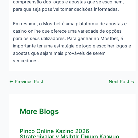
compreensão dos jogos e apostas que se escolhem,
para que seja possível tomar decisões informadas.
Em resumo, o Mostbet é uma plataforma de apostas e
casino online que oferece uma variedade de opções
para os seus utilizadores. Para ganhar no Mostbet, é
importante ter uma estratégia de jogo e escolher jogos e
apostas que sejam mais prováveis de serem
vencedores.
←
Previous Post
Next Post
→
More Blogs
Pinco Online Kazino 2026
Strategiyalar v Mslhtlr Пинко Казино