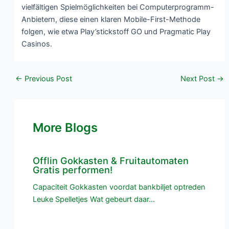
vielfältigen Spielmöglichkeiten bei Computerprogramm-
Anbietern, diese einen klaren Mobile-First-Methode
folgen, wie etwa Play’stickstoff GO und Pragmatic Play
Casinos.
←
Previous Post
Next Post
→
More Blogs
Offlin Gokkasten & Fruitautomaten
Gratis performen!
Capaciteit Gokkasten voordat bankbiljet optreden
Leuke Spelletjes Wat gebeurt daar…