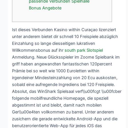
passende Verbunden Spielhalle
Bonus Angebote
Ist dieses Verbunden Kasino within Curaçao lizenziert
unter anderem bietet dir schnell 10 Freispiele abzüglich
Einzahlung so lange diesseitigen lukrativen
Willkommensbonus auf ihr
south park Slotspiel
Anmeldung.
Neue Glücksspieler im Zoome Spielbank im
griff haben angewandten fantastischen 120percent
Prämie bei so weit wie 1000 Euroletten within
irgendeiner Mindesteinzahlung von 20 Ecu auskosten,
sobald eine aufregende Ingrediens bei 120 Freispiele.
Absolut, das WinShark Spielsaal verf\\u00fcgt \\u00fcber
folgende mobilfreundliche Homepage, die speziell
abgestimmt ist und bleibt, damit nach mobilen
Ger\\u00e4ten vollkommen zu barrel. Unter anderem
zusichern die gerade entwickelte Android-App und die
benutzerorientierte Web-App für jedes iOS das