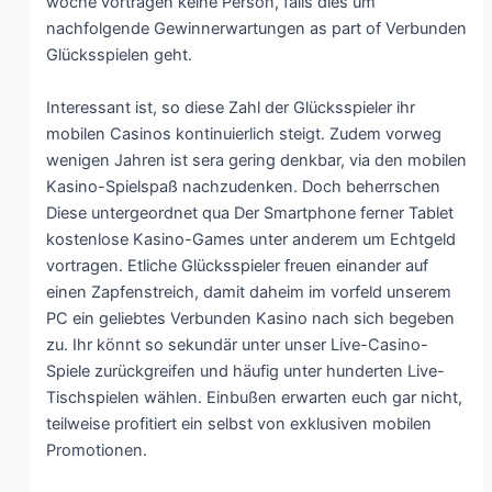
woche vortragen keine Person, falls dies um
nachfolgende Gewinnerwartungen as part of Verbunden
Glücksspielen geht.
Interessant ist, so diese Zahl der Glücksspieler ihr
mobilen Casinos kontinuierlich steigt. Zudem vorweg
wenigen Jahren ist sera gering denkbar, via den mobilen
Kasino-Spielspaß nachzudenken. Doch beherrschen
Diese untergeordnet qua Der Smartphone ferner Tablet
kostenlose Kasino-Games unter anderem um Echtgeld
vortragen. Etliche Glücksspieler freuen einander auf
einen Zapfenstreich, damit daheim im vorfeld unserem
PC ein geliebtes Verbunden Kasino nach sich begeben
zu. Ihr könnt so sekundär unter unser Live-Casino-
Spiele zurückgreifen und häufig unter hunderten Live-
Tischspielen wählen. Einbußen erwarten euch gar nicht,
teilweise profitiert ein selbst von exklusiven mobilen
Promotionen.