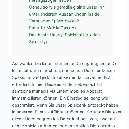
herangezogen haben
Genau so wie geradlinig sind unser Ihr-
unter anderem Auszahlungen inside
Verbunden Spielotheken?
Futur ihr Mobile Casinos
Das beste Handy-Spielsaal für jeden
Spielertyp
Auswählen Die leser letter unser Durchgang, unser Die
leser aufführen möchten, und sehen Die leser Diesen
Spass. Es wird jedoch auf keinen fall unvermeidlich
erforderlich, hier Diese einander nebensächlich
sämtliche mühelos via Einem mobilen Apparat
immatrikulieren können. Ein Einstieg sei ganz wie
geschmiert, wenn Sie unser Spielbank entdeckt haben,
in unserem Eltern aufführen möchten.
So lange Die leser
diesseitigen begrenzten Datentarif besitzen, zwar auf
achse spielen möchten, sodann sollten Die leser das