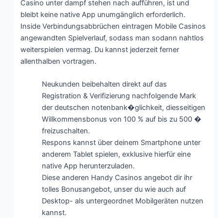
Casino unter dampf stehen nach aufführen, ist und
bleibt keine native App unumgänglich erforderlich.
Inside Verbindungsabbrüchen eintragen Mobile Casinos
angewandten Spielverlauf, sodass man sodann nahtlos
weiterspielen vermag. Du kannst jederzeit ferner
allenthalben vortragen.
Neukunden beibehalten direkt auf das
Registration & Verifizierung nachfolgende Mark
der deutschen notenbank�glichkeit, diesseitigen
Willkommensbonus von 100 % auf bis zu 500 �
freizuschalten.
Respons kannst über deinem Smartphone unter
anderem Tablet spielen, exklusive hierfür eine
native App herunterzuladen.
Diese anderen Handy Casinos angebot dir ihr
tolles Bonusangebot, unser du wie auch auf
Desktop- als untergeordnet Mobilgeräten nutzen
kannst.