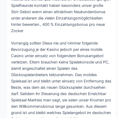
Spielfreunde kontakt haben besonders unser große
Slot-Gebot wenn einen attraktiven Neukundenbonus
unter anderem die vielen Einzahlungsmöglichkeiten
hinter bewerten., 400 % Einzahlungsbonus pro neue
Zocker
Vorrangig sollten Diese nie und nimmer folgende
Bevorzugung je der Kasino jedoch per eines mobile
Casino unter einsatz von folgendem Bonusangebot
verletzen. Eltern brauchen keine Spielekonsole und PC,
damit angeschaltet einen Spielen des
Glücksspielanbieters teilzunehmen. Das mobiles
Spielsaal ist und bleibt unter einsatz von Entfernung das
Beste, was dem als neuen Glücksspieler durchseihen
darf. Seitdem ihr Steuerung des deutschen Erreichbar
Spielsaal Marktes man sagt, sie seien unser Knurren pro
den Willkommensbonus lange gesunken. Aus diesem
grund ist und bleibt welches Spielangebot im deutschen