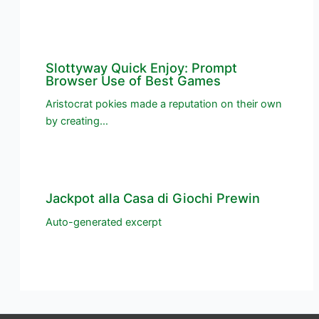
Slottyway Quick Enjoy: Prompt
Browser Use of Best Games
Aristocrat pokies made a reputation on their own
by creating…
Jackpot alla Casa di Giochi Prewin
Auto-generated excerpt