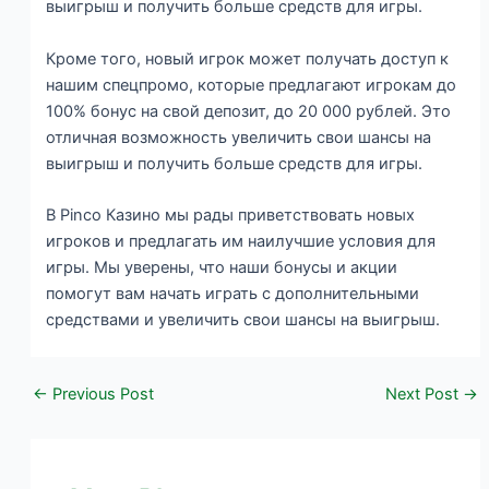
выигрыш и получить больше средств для игры.
Кроме того, новый игрок может получать доступ к
нашим спецпромо, которые предлагают игрокам до
100% бонус на свой депозит, до 20 000 рублей. Это
отличная возможность увеличить свои шансы на
выигрыш и получить больше средств для игры.
В Pinco Казино мы рады приветствовать новых
игроков и предлагать им наилучшие условия для
игры. Мы уверены, что наши бонусы и акции
помогут вам начать играть с дополнительными
средствами и увеличить свои шансы на выигрыш.
←
Previous Post
Next Post
→