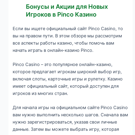
Бонусы и Акции для Новых
Игроков в Pinco Казино
Если вы ищете официальный сайт Pinco Casino, то
вы на правом пути. В этом обзоре мы рассмотрим
все аспекты работы казино, чтобы помочь вам
начать играть в онлайн-казино Pinco.
Pinco Casino – это популярное онлайн-казино,
которое предлагает игрокам широкий выбор игр,
включая слоты, карточные игры и рулетку. Казино
имеет официальный сайт, который доступен для
игроков из многих стран.
Для начала игры на официальном сайте Pinco Casino
вам нужно выполнить несколько шагов. Сначала вам
нужно зарегистрироваться, указав свои личные
данные. Затем вы можете выбрать игру, которая