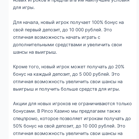
новых игроков и предлагать им наилучшие условия
для игры.
Для начала, новый игрок получает 100% бонус на
свой первый депозит, до 10 000 рублей. Это
отличная возможность начать играть с
дополнительными средствами и увеличить свои
шансы на выигрыш.
Кроме того, новый игрок может получать до 20%
бонус на каждый депозит, до 5 000 рублей. Это
отличная возможность увеличить свои шансы на
выигрыш и получить больше средств для игры.
Акции для новых игроков не ограничиваются только
бонусами. В Pinco Казино мы предлагаем также
спецпромо, которое позволяет игрокам получать до
50% бонус на свой депозит, до 10 000 рублей. Это
отличная возможность увеличить свои шансы на