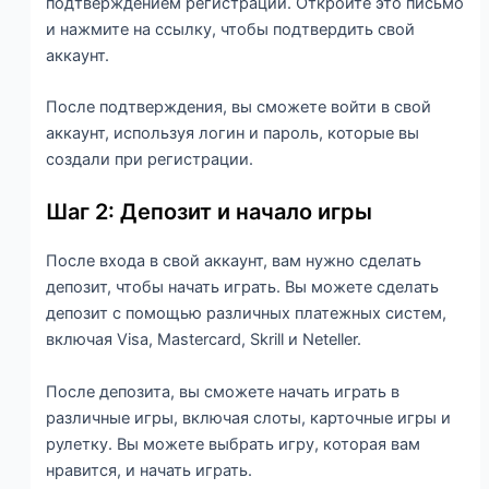
подтверждением регистрации. Откройте это письмо
и нажмите на ссылку, чтобы подтвердить свой
аккаунт.
После подтверждения, вы сможете войти в свой
аккаунт, используя логин и пароль, которые вы
создали при регистрации.
Шаг 2: Депозит и начало игры
После входа в свой аккаунт, вам нужно сделать
депозит, чтобы начать играть. Вы можете сделать
депозит с помощью различных платежных систем,
включая Visa, Mastercard, Skrill и Neteller.
После депозита, вы сможете начать играть в
различные игры, включая слоты, карточные игры и
рулетку. Вы можете выбрать игру, которая вам
нравится, и начать играть.