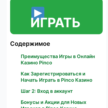
ИГРАТЬ
Содержимое
Преимущества Игры в Онлайн
Казино Pinco
Как Зарегистрироваться и
Начать Играть в Pinco Казино
Шаг 2: Вход в аккаунт
Бонусы и Акции для Новых