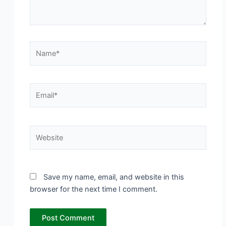
Name*
Email*
Website
Save my name, email, and website in this
browser for the next time I comment.