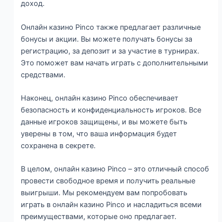
доход.
Онлайн казино Pinco также предлагает различные
бонусы и акции. Вы можете получать бонусы за
регистрацию, за депозит и за участие в турнирах.
Это поможет вам начать играть с дополнительными
средствами.
Наконец, онлайн казино Pinco обеспечивает
безопасность и конфиденциальность игроков. Все
данные игроков защищены, и вы можете быть
уверены в том, что ваша информация будет
сохранена в секрете.
В целом, онлайн казино Pinco – это отличный способ
провести свободное время и получить реальные
выигрыши. Мы рекомендуем вам попробовать
играть в онлайн казино Pinco и насладиться всеми
преимуществами, которые оно предлагает.