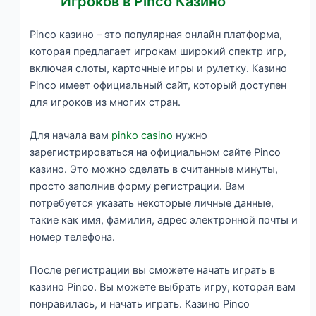
Игроков в Pinco Казино
Pinco казино – это популярная онлайн платформа,
которая предлагает игрокам широкий спектр игр,
включая слоты, карточные игры и рулетку. Казино
Pinco имеет официальный сайт, который доступен
для игроков из многих стран.
Для начала вам
pinko casino
нужно
зарегистрироваться на официальном сайте Pinco
казино. Это можно сделать в считанные минуты,
просто заполнив форму регистрации. Вам
потребуется указать некоторые личные данные,
такие как имя, фамилия, адрес электронной почты и
номер телефона.
После регистрации вы сможете начать играть в
казино Pinco. Вы можете выбрать игру, которая вам
понравилась, и начать играть. Казино Pinco