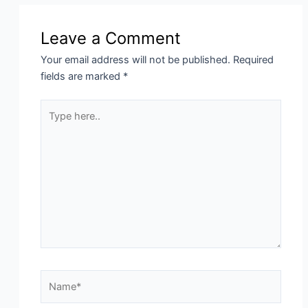
Leave a Comment
Your email address will not be published.
Required
fields are marked
*
Type
here..
Name*