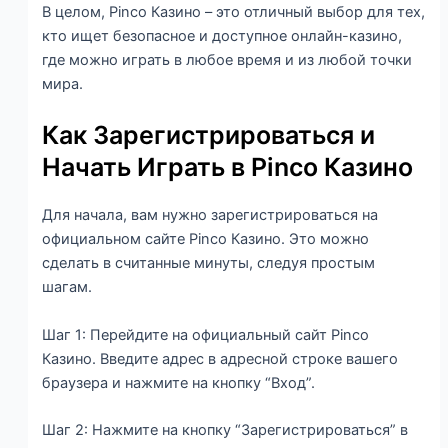
В целом, Pinco Казино – это отличный выбор для тех,
кто ищет безопасное и доступное онлайн-казино,
где можно играть в любое время и из любой точки
мира.
Как Зарегистрироваться и
Начать Играть в Pinco Казино
Для начала, вам нужно зарегистрироваться на
официальном сайте Pinco Казино. Это можно
сделать в считанные минуты, следуя простым
шагам.
Шаг 1: Перейдите на официальный сайт Pinco
Казино. Введите адрес в адресной строке вашего
браузера и нажмите на кнопку “Вход”.
Шаг 2: Нажмите на кнопку “Зарегистрироваться” в