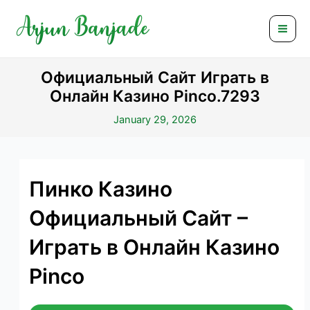
Skip
Post
Mai
to
navigation
Men
content
Официальный Сайт Играть в
Онлайн Казино Pinco.7293
January 29, 2026
Пинко Казино
Официальный Сайт –
Играть в Онлайн Казино
Pinco