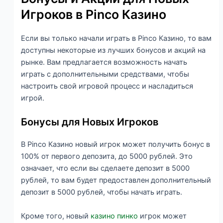
Игроков в Pinco Казино
Если вы только начали играть в Pinco Казино, то вам
доступны некоторые из лучших бонусов и акций на
рынке. Вам предлагается возможность начать
играть с дополнительными средствами, чтобы
настроить свой игровой процесс и насладиться
игрой.
Бонусы для Новых Игроков
В Pinco Казино новый игрок может получить бонус в
100% от первого депозита, до 5000 рублей. Это
означает, что если вы сделаете депозит в 5000
рублей, то вам будет предоставлен дополнительный
депозит в 5000 рублей, чтобы начать играть.
Кроме того, новый
казино пинко
игрок может