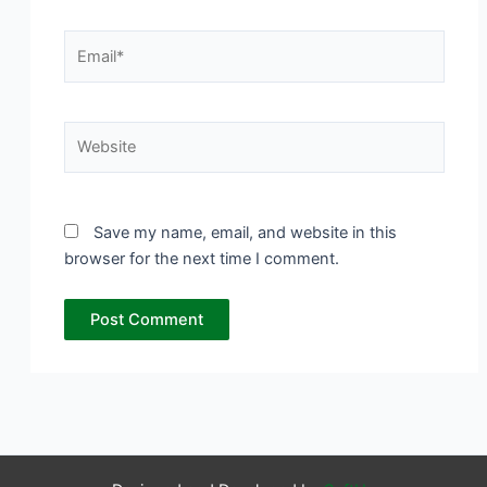
Email*
Website
Save my name, email, and website in this
browser for the next time I comment.