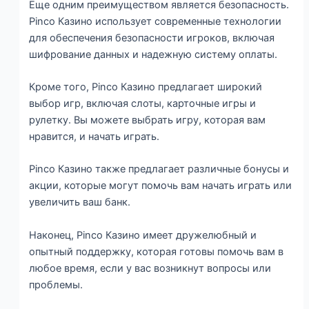
Еще одним преимуществом является безопасность.
Pinco Казино использует современные технологии
для обеспечения безопасности игроков, включая
шифрование данных и надежную систему оплаты.
Кроме того, Pinco Казино предлагает широкий
выбор игр, включая слоты, карточные игры и
рулетку. Вы можете выбрать игру, которая вам
нравится, и начать играть.
Pinco Казино также предлагает различные бонусы и
акции, которые могут помочь вам начать играть или
увеличить ваш банк.
Наконец, Pinco Казино имеет дружелюбный и
опытный поддержку, которая готовы помочь вам в
любое время, если у вас возникнут вопросы или
проблемы.