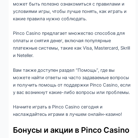
может быть полезно ознакомиться с правилами и
условиями игры, чтобы лучше понять, как играть и
какие правила нужно соблюдать.
Pinco Casino предлагает множество способов для
оплаты и снятия денег, включая популярные
платежные системы, такие как Visa, Mastercard, Skrill
и Neteller.
Вам также доступен раздел “Помощь”, где вы
можете найти ответы на часто задаваемые вопросы
и получить помощь от поддержки Pinco Casino, если
у вас возникнут какие-либо вопросы или проблемы.
Начните играть в Pinco Casino сегодня и
наслаждайтесь играми в лучшем онлайн-казино!
Бонусы и акции в Pinco Casino