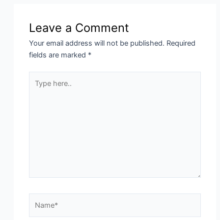
Leave a Comment
Your email address will not be published.
Required
fields are marked
*
Type
here..
Name*