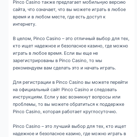
Pinco Casino также предлагает мобильную версию
сайта, что означает, что вы можете играть в любое
время и в любом месте, где есть доступ к
интернету.
В целом, Pinco Casino – это отличный выбор для тех,
кто ищет надежное и безопасное казино, где можно
играть в любое время. Если вы еще не
зарегистрированы в Pinco Casino, то мы
рекомендуем вам сделать это и начать играть.
Для регистрации в Pinco Casino вы можете перейти
на официальный сайт Pinco Casino и следовать
инструкциям. Если у вас возникнут вопросы или
проблемы, то вы можете обратиться к поддержке
Pinco Casino, которая работает круглосуточно.
Pinco Casino – это лучший выбор для тех, кто ищет
надежное и безопасное казино, где можно играть в