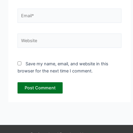
Email*
Website
Save my name, email, and website in this
browser for the next time I comment.