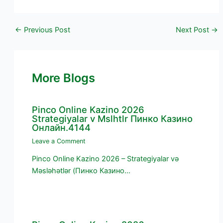
←
Previous Post
Next Post
→
More Blogs
Pinco Online Kazino 2026
Strategiyalar v Mslhtlr Пинко Казино
Онлайн.4144
Leave a Comment
Pinco Online Kazino 2026 – Strategiyalar və
Məsləhətlər (Пинко Казино…