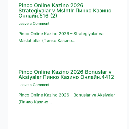
Pinco Online Kazino 2026
Strategiyalar v Mslhtlr Пинко Казино
Онлайн.516 (2)
Leave a Comment
Pinco Online Kazino 2026 – Strategiyalar və
Məsləhətlər (Пинко Казино…
Pinco Online Kazino 2026 Bonuslar v
Aksiyalar Пинко Казино Онлайн.4412
Leave a Comment
Pinco Online Kazino 2026 – Bonuslar və Aksiyalar
(Пинко Казино…