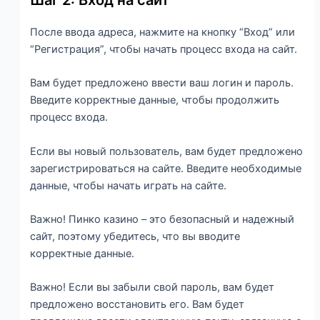
После ввода адреса, нажмите на кнопку “Вход” или
“Регистрация”, чтобы начать процесс входа на сайт.
Вам будет предложено ввести ваш логин и пароль.
Введите корректные данные, чтобы продолжить
процесс входа.
Если вы новый пользователь, вам будет предложено
зарегистрироваться на сайте. Введите необходимые
данные, чтобы начать играть на сайте.
Важно! Пинко казино – это безопасный и надежный
сайт, поэтому убедитесь, что вы вводите
корректные данные.
Важно! Если вы забыли свой пароль, вам будет
предложено восстановить его. Вам будет