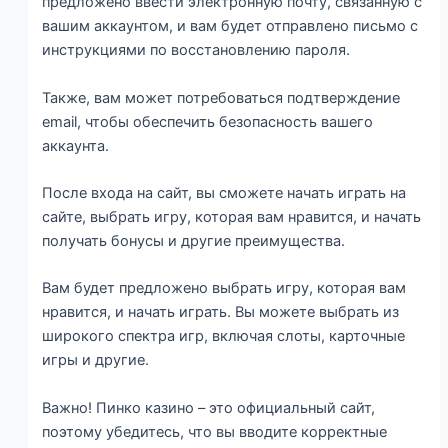
предложено ввести электронную почту, связанную с
вашим аккаунтом, и вам будет отправлено письмо с
инструкциями по восстановлению пароля.
Также, вам может потребоваться подтверждение
email, чтобы обеспечить безопасность вашего
аккаунта.
После входа на сайт, вы сможете начать играть на
сайте, выбрать игру, которая вам нравится, и начать
получать бонусы и другие преимущества.
Вам будет предложено выбрать игру, которая вам
нравится, и начать играть. Вы можете выбрать из
широкого спектра игр, включая слоты, карточные
игры и другие.
Важно! Пинко казино – это официальный сайт,
поэтому убедитесь, что вы вводите корректные