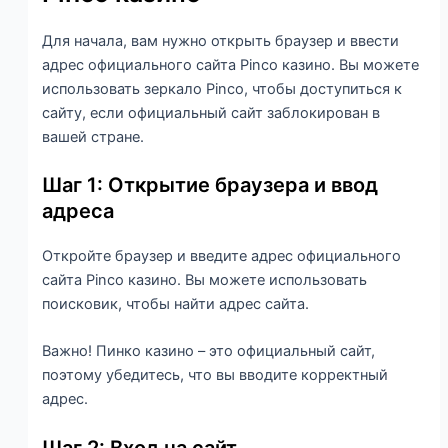
Для начала, вам нужно открыть браузер и ввести
адрес официального сайта Pinco казино. Вы можете
использовать зеркало Pinco, чтобы доступиться к
сайту, если официальный сайт заблокирован в
вашей стране.
Шаг 1: Открытие браузера и ввод
адреса
Откройте браузер и введите адрес официального
сайта Pinco казино. Вы можете использовать
поисковик, чтобы найти адрес сайта.
Важно! Пинко казино – это официальный сайт,
поэтому убедитесь, что вы вводите корректный
адрес.
Шаг 2: Вход на сайт