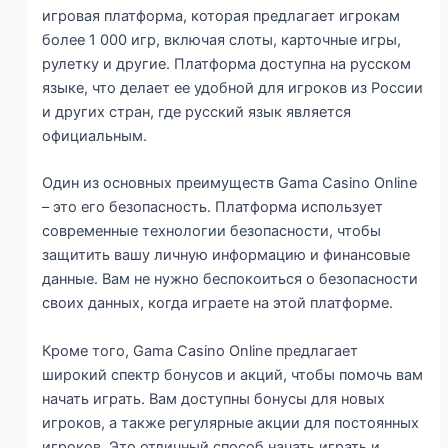
игровая платформа, которая предлагает игрокам
более 1 000 игр, включая слоты, карточные игры,
рулетку и другие. Платформа доступна на русском
языке, что делает ее удобной для игроков из России
и других стран, где русский язык является
официальным.
Один из основных преимуществ Gama Casino Online
– это его безопасность. Платформа использует
современные технологии безопасности, чтобы
защитить вашу личную информацию и финансовые
данные. Вам не нужно беспокоиться о безопасности
своих данных, когда играете на этой платформе.
Кроме того, Gama Casino Online предлагает
широкий спектр бонусов и акций, чтобы помочь вам
начать играть. Вам доступны бонусы для новых
игроков, а также регулярные акции для постоянных
игроков. Это отличный способ начать играть и