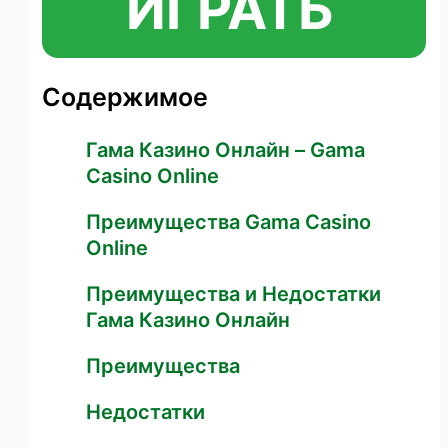
ИГРАТЬ
Содержимое
Гама Казино Онлайн – Gama
Casino Online
Преимущества Gama Casino
Online
Преимущества и Недостатки
Гама Казино Онлайн
Преимущества
Недостатки