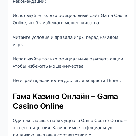
Рекомендации:
Используйте только официальный сайт Gama Casino
Online, чтобы избежать мошенничества.
Читайте условия и правила игры перед началом
игры.
Используйте только официальные payment-опции,
чтобы избежать мошенничества.
Не играйте, если вы не достигли возраста 18 лет.
Гама Казино Онлайн – Gama
Casino Online
Один из главных преимуществ Gama Casino Online –
это его лицензия. Казино имеет официальную
лицензию, выдана в соответствии с