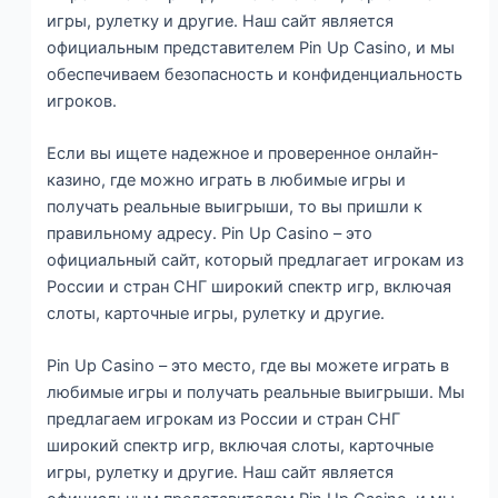
игры, рулетку и другие. Наш сайт является
официальным представителем Pin Up Casino, и мы
обеспечиваем безопасность и конфиденциальность
игроков.
Если вы ищете надежное и проверенное онлайн-
казино, где можно играть в любимые игры и
получать реальные выигрыши, то вы пришли к
правильному адресу. Pin Up Casino – это
официальный сайт, который предлагает игрокам из
России и стран СНГ широкий спектр игр, включая
слоты, карточные игры, рулетку и другие.
Pin Up Casino – это место, где вы можете играть в
любимые игры и получать реальные выигрыши. Мы
предлагаем игрокам из России и стран СНГ
широкий спектр игр, включая слоты, карточные
игры, рулетку и другие. Наш сайт является