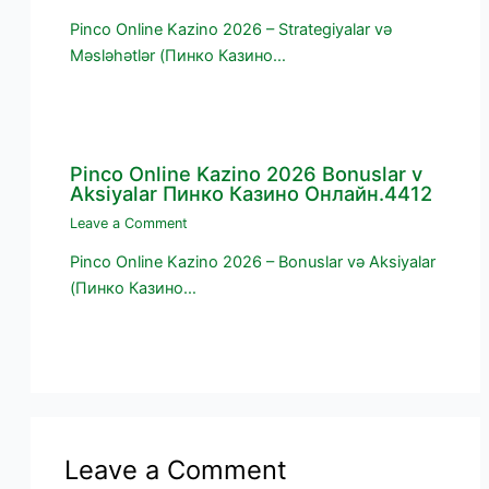
Pinco Online Kazino 2026 – Strategiyalar və
Məsləhətlər (Пинко Казино…
Pinco Online Kazino 2026 Bonuslar v
Aksiyalar Пинко Казино Онлайн.4412
Leave a Comment
Pinco Online Kazino 2026 – Bonuslar və Aksiyalar
(Пинко Казино…
Leave a Comment