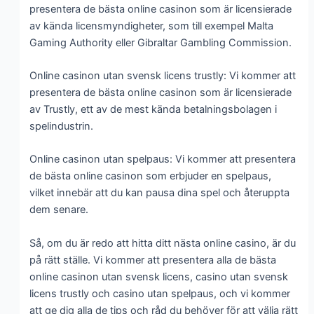
presentera de bästa online casinon som är licensierade
av kända licensmyndigheter, som till exempel Malta
Gaming Authority eller Gibraltar Gambling Commission.
Online casinon utan svensk licens trustly: Vi kommer att
presentera de bästa online casinon som är licensierade
av Trustly, ett av de mest kända betalningsbolagen i
spelindustrin.
Online casinon utan spelpaus: Vi kommer att presentera
de bästa online casinon som erbjuder en spelpaus,
vilket innebär att du kan pausa dina spel och återuppta
dem senare.
Så, om du är redo att hitta ditt nästa online casino, är du
på rätt ställe. Vi kommer att presentera alla de bästa
online casinon utan svensk licens, casino utan svensk
licens trustly och casino utan spelpaus, och vi kommer
att ge dig alla de tips och råd du behöver för att välja rätt