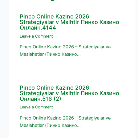
Pinco Online Kazino 2026
Strategiyalar v Mslhtlr Пинко Казино
Онлайн.4144
Leave a Comment
Pinco Online Kazino 2026 – Strategiyalar və
Məsləhətlər (Пинко Казино…
Pinco Online Kazino 2026
Strategiyalar v Mslhtlr Пинко Казино
Онлайн.516 (2)
Leave a Comment
Pinco Online Kazino 2026 – Strategiyalar və
Məsləhətlər (Пинко Казино…