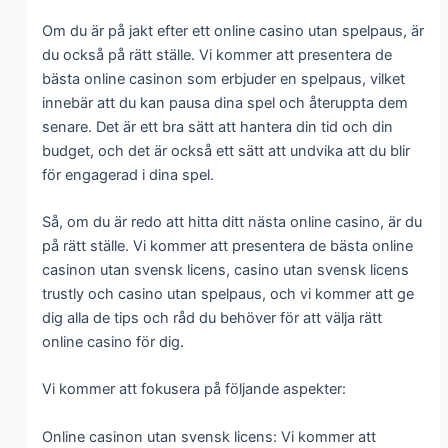
Om du är på jakt efter ett online casino utan spelpaus, är
du också på rätt ställe. Vi kommer att presentera de
bästa online casinon som erbjuder en spelpaus, vilket
innebär att du kan pausa dina spel och återuppta dem
senare. Det är ett bra sätt att hantera din tid och din
budget, och det är också ett sätt att undvika att du blir
för engagerad i dina spel.
Så, om du är redo att hitta ditt nästa online casino, är du
på rätt ställe. Vi kommer att presentera de bästa online
casinon utan svensk licens, casino utan svensk licens
trustly och casino utan spelpaus, och vi kommer att ge
dig alla de tips och råd du behöver för att välja rätt
online casino för dig.
Vi kommer att fokusera på följande aspekter:
Online casinon utan svensk licens: Vi kommer att