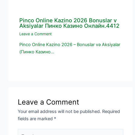
Pinco Online Kazino 2026 Bonuslar v
Aksiyalar Пинко Казино Онлайн.4412
Leave a Comment
Pinco Online Kazino 2026 – Bonuslar və Aksiyalar
(Пинко Казино…
Leave a Comment
Your email address will not be published.
Required
fields are marked
*
Type