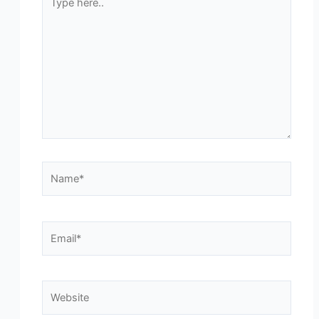
here..
Name*
Email*
Website