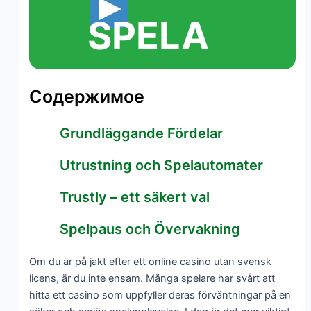
SPELA
Содержимое
Grundläggande Fördelar
Utrustning och Spelautomater
Trustly – ett säkert val
Spelpaus och Övervakning
Om du är på jakt efter ett online casino utan svensk
licens, är du inte ensam. Många spelare har svårt att
hitta ett casino som uppfyller deras förväntningar på en