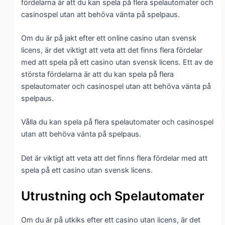
fördelarna är att du kan spela på flera spelautomater och
casinospel utan att behöva vänta på spelpaus.
Om du är på jakt efter ett online casino utan svensk
licens, är det viktigt att veta att det finns flera fördelar
med att spela på ett casino utan svensk licens. Ett av de
största fördelarna är att du kan spela på flera
spelautomater och casinospel utan att behöva vänta på
spelpaus.
Vålla du kan spela på flera spelautomater och casinospel
utan att behöva vänta på spelpaus.
Det är viktigt att veta att det finns flera fördelar med att
spela på ett casino utan svensk licens.
Utrustning och Spelautomater
Om du är på utkiks efter ett casino utan licens, är det