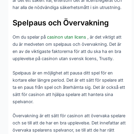
är det ett säkert val, eftersom det är licensreglerat och
har alla de nödvändiga säkerhetsmått i sin utrustning.
Spelpaus och Övervakning
Om du spelar på
casinon utan licens
, är det viktigt att
du är medveten om spelpaus och övervakning. Det är
en av de viktigaste faktorerna för att du ska ha en bra
upplevelse på casinon utan svensk licens, Trustly.
Spelpaus är en möjlighet att pausa ditt spel för en
kortare eller längre period. Det är ett sätt för spelare att
ta en paus från spel och återhämta sig. Det är också ett
sätt för casinon att hjälpa spelare att hantera sina
spelvanor.
Övervakning är ett sätt för casinon att övervaka spelare
och se till att de har en bra upplevelse. Det innefattar att
övervaka spelarens spelvanor, se till att de har rätt