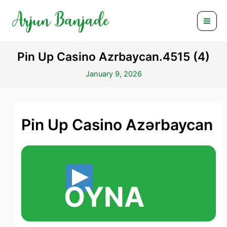
Skip
Post
Mai
to
navigation
Men
content
Pin Up Casino Azrbaycan.4515 (4)
January 9, 2026
Pin Up Casino Azərbaycan
OYNA