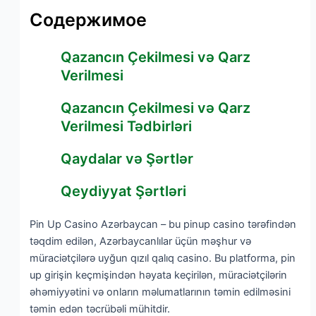
Содержимое
Qazancın Çekilmesi və Qarz
Verilmesi
Qazancın Çekilmesi və Qarz
Verilmesi Tədbirləri
Qaydalar və Şərtlər
Qeydiyyat Şərtləri
Pin Up Casino Azərbaycan – bu pinup casino tərəfindən
təqdim edilən, Azərbaycanlılar üçün məşhur və
müraciətçilərə uyğun qızıl qalıq casino. Bu platforma, pin
up girişin keçmişindən həyata keçirilən, müraciətçilərin
əhəmiyyətini və onların məlumatlarının təmin edilməsini
təmin edən təcrübəli mühitdir.