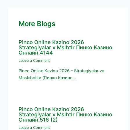
More Blogs
Pinco Online Kazino 2026
Strategiyalar v Mslhtlr Пинко Казино
Онлайн.4144
Leave a Comment
Pinco Online Kazino 2026 – Strategiyalar və
Məsləhətlər (Пинко Казино…
Pinco Online Kazino 2026
Strategiyalar v Mslhtlr Пинко Казино
Онлайн.516 (2)
Leave a Comment