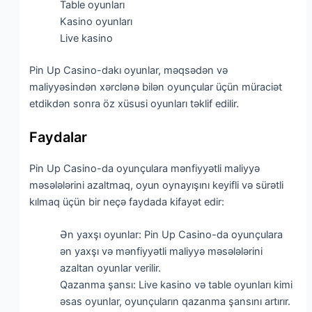
Table oyunları
Kasino oyunları
Live kasino
Pin Up Casino-dakı oyunlar, məqsədən və
maliyyəsindən xərclənə bilən oyunçular üçün müraciət
etdikdən sonra öz xüsusi oyunları təklif edilir.
Faydalar
Pin Up Casino-da oyunçulara mənfiyyətli maliyyə
məsələlərini azaltmaq, oyun oynayışını keyifli və sürətli
kılmaq üçün bir neçə faydada kifayət edir:
Ən yaxşı oyunlar: Pin Up Casino-da oyunçulara
ən yaxşı və mənfiyyətli maliyyə məsələlərini
azaltan oyunlar verilir.
Qazanma şansı: Live kasino və table oyunları kimi
əsas oyunlar, oyunçuların qazanma şansını artırır.