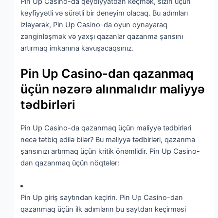
Pin Up Casino-da qeydiyyatdan keçmək, sizin üçün
keyfiyyətli və sürətli bir deneyim olacaq. Bu adımları
izləyərək, Pin Up Casino-da oyun oynayaraq
zənginləşmək və yaxşı qazanlar qazanma şansını
artırmaq imkanına kavuşacaqsınız.
Pin Up Casino-dan qazanmaq
üçün nəzərə alınmalıdır maliyyə
tədbirləri
Pin Up Casino-da qazanmaq üçün maliyyə tədbirləri
necə tətbiq edilə bilər? Bu maliyyə tədbirləri, qazanma
şansınızı artırmaq üçün kritik önəmlidir. Pin Up Casino-
dan qazanmaq üçün nöqtələr:
Pin Up giriş saytından keçirin. Pin Up Casino-dan
qazanmaq üçün ilk adımların bu saytdan keçirməsi