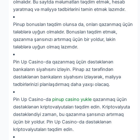
olmalıdır. Bu saytda məlumatları təqdim etmək, hesab
yaratmaq və maliyyə tədbirlərini təmin etmək lazımdır.
Pinup bonusları təqdim olunsa da, onları qazanmaq üçün
tələblərə uyğun olmalıdır. Bonusları təqdim etmək,
qazanma şansınızı artırmaq üçün bir yoldur, lakin
tələblərə uyğun olmaq lazımdır.
Pin Up Casino-da qazanmaq üçün dəstəklənən
bankaların siyahısını izləyin. Pinap az tərəfindən
dəstəklənən bankaların siyahısını izləyərək, maliyyə
tədbirlərinizi planlaşdırmaq daha yaxşı olacaq.
Pin Up Casino-da
pinup casino yukle
qazanmaq üçün
dəstəklənən kriptovalyutaları təqdim edin. Kriptovalyuta
dəstəkləndiyi zaman, bu qazanma şansınızı artırmaq
üçün bir yoldur. Pin Up Casino-da dəstəklənən
kriptovalyutaları təqdim edin.