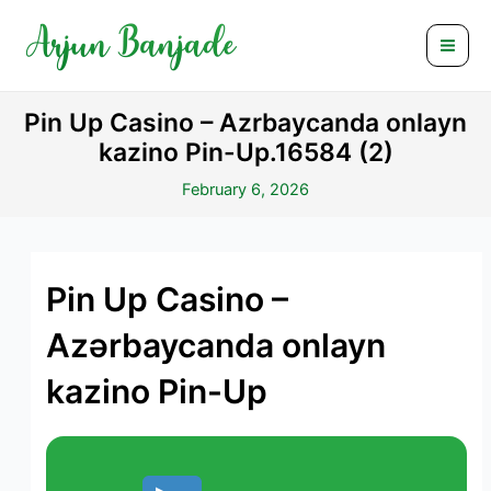
Skip
Post
Mai
to
navigation
Men
content
Pin Up Casino – Azrbaycanda onlayn
kazino Pin-Up.16584 (2)
February 6, 2026
Pin Up Casino –
Azərbaycanda onlayn
kazino Pin-Up