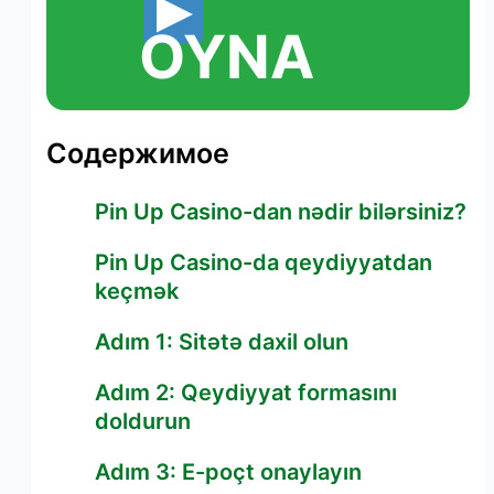
OYNA
Содержимое
Pin Up Casino-dan nədir bilərsiniz?
Pin Up Casino-da qeydiyyatdan
keçmək
Adım 1: Sitətə daxil olun
Adım 2: Qeydiyyat formasını
doldurun
Adım 3: E-poçt onaylayın