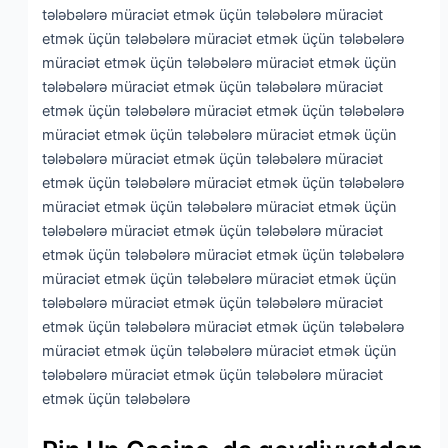
tələbələrə müraciət etmək üçün tələbələrə müraciət
etmək üçün tələbələrə müraciət etmək üçün tələbələrə
müraciət etmək üçün tələbələrə müraciət etmək üçün
tələbələrə müraciət etmək üçün tələbələrə müraciət
etmək üçün tələbələrə müraciət etmək üçün tələbələrə
müraciət etmək üçün tələbələrə müraciət etmək üçün
tələbələrə müraciət etmək üçün tələbələrə müraciət
etmək üçün tələbələrə müraciət etmək üçün tələbələrə
müraciət etmək üçün tələbələrə müraciət etmək üçün
tələbələrə müraciət etmək üçün tələbələrə müraciət
etmək üçün tələbələrə müraciət etmək üçün tələbələrə
müraciət etmək üçün tələbələrə müraciət etmək üçün
tələbələrə müraciət etmək üçün tələbələrə müraciət
etmək üçün tələbələrə müraciət etmək üçün tələbələrə
müraciət etmək üçün tələbələrə müraciət etmək üçün
tələbələrə müraciət etmək üçün tələbələrə müraciət
etmək üçün tələbələrə