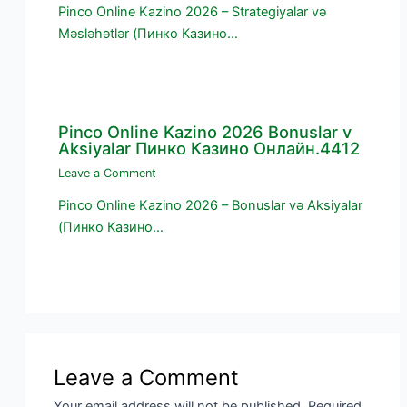
Pinco Online Kazino 2026 – Strategiyalar və
Məsləhətlər (Пинко Казино…
Pinco Online Kazino 2026 Bonuslar v
Aksiyalar Пинко Казино Онлайн.4412
Leave a Comment
Pinco Online Kazino 2026 – Bonuslar və Aksiyalar
(Пинко Казино…
Leave a Comment
Your email address will not be published.
Required