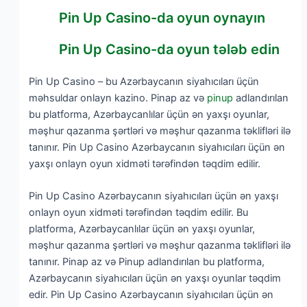
Pin Up Casino-da oyun oynayın
Pin Up Casino-da oyun tələb edin
Pin Up Casino – bu Azərbaycanın siyahıcıları üçün
məhsuldar onlayn kazino. Pinap az və
pinup
adlandırılan
bu platforma, Azərbaycanlılar üçün ən yaxşı oyunlar,
məşhur qazanma şərtləri və məşhur qazanma təklifləri ilə
tanınır. Pin Up Casino Azərbaycanın siyahıcıları üçün ən
yaxşı onlayn oyun xidməti tərəfindən təqdim edilir.
Pin Up Casino Azərbaycanın siyahıcıları üçün ən yaxşı
onlayn oyun xidməti tərəfindən təqdim edilir. Bu
platforma, Azərbaycanlılar üçün ən yaxşı oyunlar,
məşhur qazanma şərtləri və məşhur qazanma təklifləri ilə
tanınır. Pinap az və Pinup adlandırılan bu platforma,
Azərbaycanın siyahıcıları üçün ən yaxşı oyunlar təqdim
edir. Pin Up Casino Azərbaycanın siyahıcıları üçün ən