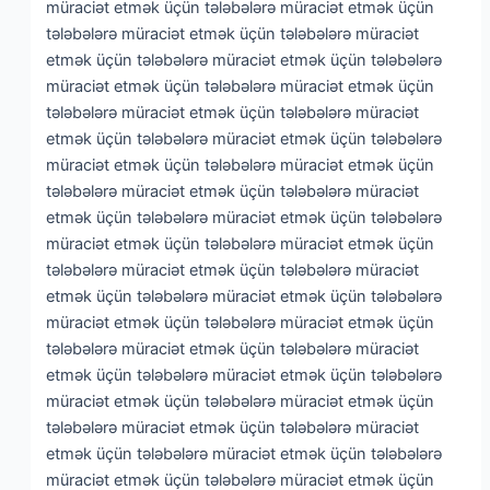
müraciət etmək üçün tələbələrə müraciət etmək üçün
tələbələrə müraciət etmək üçün tələbələrə müraciət
etmək üçün tələbələrə müraciət etmək üçün tələbələrə
müraciət etmək üçün tələbələrə müraciət etmək üçün
tələbələrə müraciət etmək üçün tələbələrə müraciət
etmək üçün tələbələrə müraciət etmək üçün tələbələrə
müraciət etmək üçün tələbələrə müraciət etmək üçün
tələbələrə müraciət etmək üçün tələbələrə müraciət
etmək üçün tələbələrə müraciət etmək üçün tələbələrə
müraciət etmək üçün tələbələrə müraciət etmək üçün
tələbələrə müraciət etmək üçün tələbələrə müraciət
etmək üçün tələbələrə müraciət etmək üçün tələbələrə
müraciət etmək üçün tələbələrə müraciət etmək üçün
tələbələrə müraciət etmək üçün tələbələrə müraciət
etmək üçün tələbələrə müraciət etmək üçün tələbələrə
müraciət etmək üçün tələbələrə müraciət etmək üçün
tələbələrə müraciət etmək üçün tələbələrə müraciət
etmək üçün tələbələrə müraciət etmək üçün tələbələrə
müraciət etmək üçün tələbələrə müraciət etmək üçün