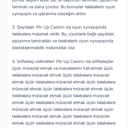
bonus təqdim edilir. Bu, ilk deponun təminatı, qazanma
təminatı və daha çoxdur. Bu bonuslar tələbələrin oyun
oynayışını və qazanma olasılığını artırır.
3. Qaydalar: Pin Up Casino-da oyun oynayışında
tələbələrə məlumat verilir. Bu, oyunlarla bağlı qaydalar,
qazanma təminatları və tələbələrin oyun oynayışında
dəstəklənməlidik məlumatlar olur.
4. İstifadəçi xidmətləri: Pin Up Casino-da istifadəçilər
üçün müraciət etmək və məsələlərini həll etmək üçün
tələbələrə müraciət etmək üçün tələbələrə müraciət
etmək üçün tələbələrə müraciət etmək üçün tələbələrə
müraciət etmək üçün tələbələrə müraciət etmək üçün
tələbələrə müraciət etmək üçün tələbələrə müraciət
etmək üçün tələbələrə müraciət etmək üçün tələbələrə
müraciət etmək üçün tələbələrə müraciət etmək üçün
tələbələrə müraciət etmək üçün tələbələrə müraciət
etmək üçün tələbələrə müraciət etmək üçün tələbələrə