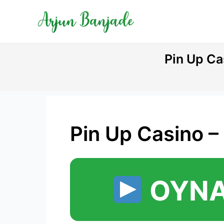
Skip
Post
to
navigation
content
Pin Up Ca
Pin Up Casino –
OYN