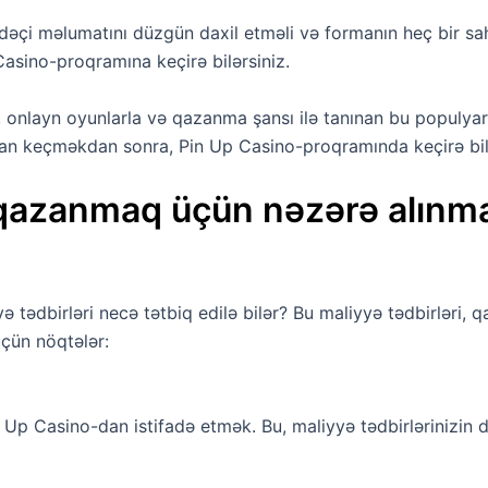
dəçi məlumatını düzgün daxil etməli və formanın heç bir s
asino-proqramına keçirə bilərsiniz.
onlayn oyunlarla və qazanma şansı ilə tanınan bu populya
dan keçməkdan sonra, Pin Up Casino-proqramında keçirə bilə
qazanmaq üçün nəzərə alınmal
ədbirləri necə tətbiq edilə bilər? Bu maliyyə tədbirləri, q
çün nöqtələr:
 Up Casino-dan istifadə etmək. Bu, maliyyə tədbirlərinizin d