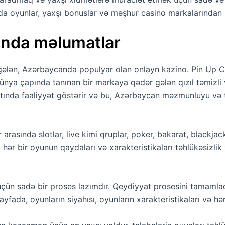
da oyunlar, yaxşı bonuslar və məşhur casino markalarından i
ında məlumatlar
ələn, Azərbaycanda populyar olan onlayn kazino. Pin Up Cas
dünya çapında tanınan bir markaya qədər gələn qızıl təmizli 
tında faaliyyət göstərir və bu, Azərbaycan məzmunluyu və
rasında slotlar, live kimi qruplar, poker, bakarat, blackjack
i hər bir oyunun qaydaları və xarakteristikaları təhlükəsizlik
çün sadə bir proses lazımdır. Qeydiyyat prosesini tamamla
sayfada, oyunların siyahısı, oyunların xarakteristikaları və h