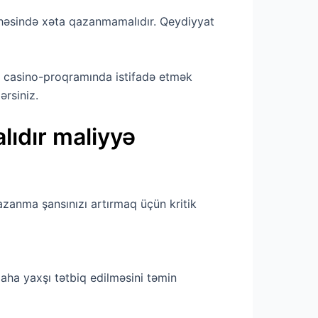
ahəsində xəta qazanmamalıdır. Qeydiyyat
r casino-proqramında istifadə etmək
rsiniz.
ıdır maliyyə
azanma şansınızı artırmaq üçün kritik
aha yaxşı tətbiq edilməsini təmin