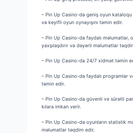
– Pin Up Casino-da geniş oyun kataloqu va
və keyifli oyun oynayışını təmin edir.
– Pin Up Casino-da faydalı məlumatlar, o
yaxşılaşdırır və dəyərli məlumatlar təqdi
– Pin Up Casino-da 24/7 xidmət təmin e
– Pin Up Casino-da faydalı programlar və 
təmin edir.
– Pin Up Casino-da güvenli və sürətli para
kılara imkan verir.
– Pin Up Casino-da oyunların statistik mə
məlumatlar təqdim edir.