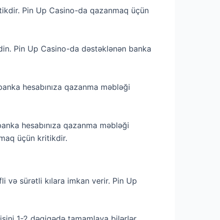
itikdir. Pin Up Casino-da qazanmaq üçün
edin. Pin Up Casino-da dəstəklənən banka
 banka hesabınıza qazanma məbləği
 banka hesabınıza qazanma məbləği
maq üçün kritikdir.
i və sürətli kılara imkan verir. Pin Up
rişini 1-2 dəqiqədə tamamlaya bilərlər.