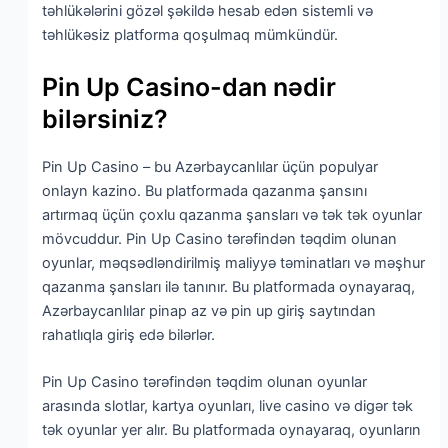
təhlükələrini gözəl şəkildə hesab edən sistemli və
təhlükəsiz platforma qoşulmaq mümkündür.
Pin Up Casino-dan nədir
bilərsiniz?
Pin Up Casino – bu Azərbaycanlılar üçün populyar
onlayn kazino. Bu platformada qazanma şansını
artırmaq üçün çoxlu qazanma şansları və tək tək oyunlar
mövcuddur. Pin Up Casino tərəfindən təqdim olunan
oyunlar, məqsədləndirilmiş maliyyə təminatları və məşhur
qazanma şansları ilə tanınır. Bu platformada oynayaraq,
Azərbaycanlılar pinap az və pin up giriş saytından
rahatlıqla giriş edə bilərlər.
Pin Up Casino tərəfindən təqdim olunan oyunlar
arasında slotlar, kartya oyunları, live casino və digər tək
tək oyunlar yer alır. Bu platformada oynayaraq, oyunların