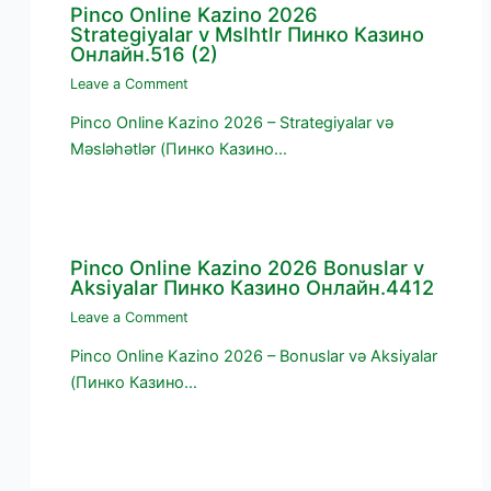
Pinco Online Kazino 2026
Strategiyalar v Mslhtlr Пинко Казино
Онлайн.516 (2)
Leave a Comment
Pinco Online Kazino 2026 – Strategiyalar və
Məsləhətlər (Пинко Казино…
Pinco Online Kazino 2026 Bonuslar v
Aksiyalar Пинко Казино Онлайн.4412
Leave a Comment
Pinco Online Kazino 2026 – Bonuslar və Aksiyalar
(Пинко Казино…