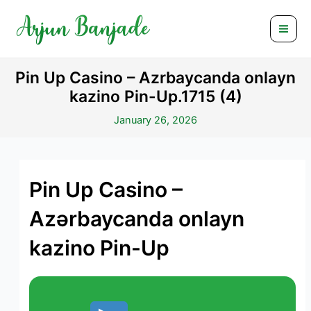
Skip
Post
Mai
to
navigation
Men
content
Pin Up Casino – Azrbaycanda onlayn
kazino Pin-Up.1715 (4)
January 26, 2026
Pin Up Casino –
Azərbaycanda onlayn
kazino Pin-Up