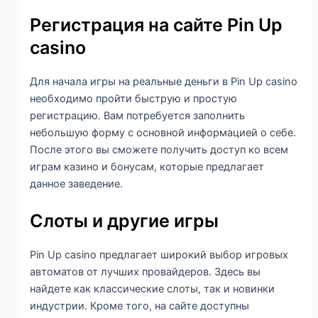
Регистрация на сайте Pin Up
casino
Для начала игры на реальные деньги в Pin Up casino
необходимо пройти быструю и простую
регистрацию. Вам потребуется заполнить
небольшую форму с основной информацией о себе.
После этого вы сможете получить доступ ко всем
играм казино и бонусам, которые предлагает
данное заведение.
Слоты и другие игры
Pin Up casino предлагает широкий выбор игровых
автоматов от лучших провайдеров. Здесь вы
найдете как классические слоты, так и новинки
индустрии. Кроме того, на сайте доступны