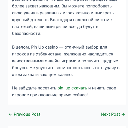
более захватывающим. Вы можете попробовать
свою удачу в различных играх казино и выиграть
крупный джекпот. Благодаря надежной системе
платежей, ваши выигрыши всегда будут в
безопасности.
В целом, Pin Up casino — отличный выбор для
игроков из Узбекистана, желающих насладиться
качественными онлайн-играми и получить щедрые
бонусы. Не упустите возможность испытать удачу в
этом захватывающем казино.
Не забудьте посетить
pin-up скачать
и начать свое
игровое приключение прямо сейчас!
←
Previous Post
Next Post
→