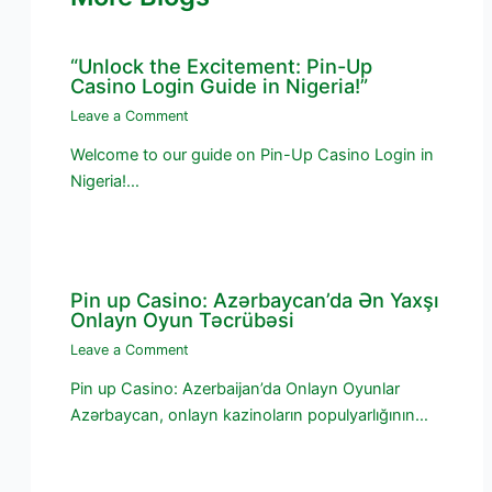
“Unlock the Excitement: Pin-Up
Casino Login Guide in Nigeria!”
Leave a Comment
Welcome to our guide on Pin-Up Casino Login in
Nigeria!…
Pin up Casino: Azərbaycan’da Ən Yaxşı
Onlayn Oyun Təcrübəsi
Leave a Comment
Pin up Casino: Azerbaijan’da Onlayn Oyunlar
Azərbaycan, onlayn kazinoların populyarlığının…