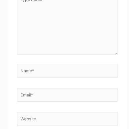
here..
Name*
Email*
Website