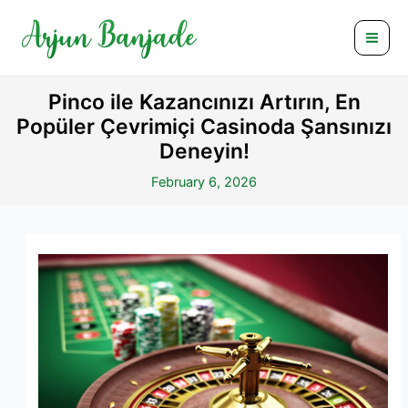
Skip
Post
Mai
to
navigation
Men
content
Pinco ile Kazancınızı Artırın, En
Popüler Çevrimiçi Casinoda Şansınızı
Deneyin!
February 6, 2026