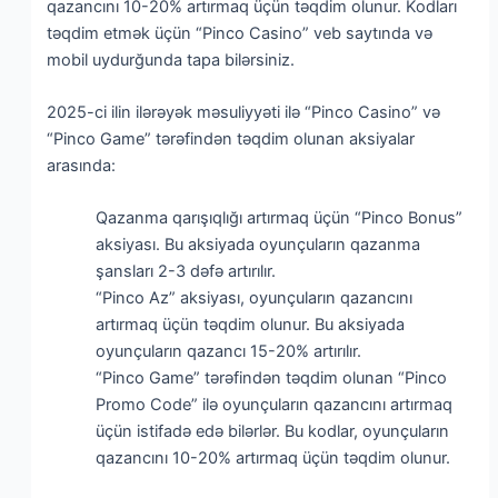
qazancını 10-20% artırmaq üçün təqdim olunur. Kodları
təqdim etmək üçün “Pinco Casino” veb saytında və
mobil uydurğunda tapa bilərsiniz.
2025-ci ilin ilərəyək məsuliyyəti ilə “Pinco Casino” və
“Pinco Game” tərəfindən təqdim olunan aksiyalar
arasında:
Qazanma qarışıqlığı artırmaq üçün “Pinco Bonus”
aksiyası. Bu aksiyada oyunçuların qazanma
şansları 2-3 dəfə artırılır.
“Pinco Az” aksiyası, oyunçuların qazancını
artırmaq üçün təqdim olunur. Bu aksiyada
oyunçuların qazancı 15-20% artırılır.
“Pinco Game” tərəfindən təqdim olunan “Pinco
Promo Code” ilə oyunçuların qazancını artırmaq
üçün istifadə edə bilərlər. Bu kodlar, oyunçuların
qazancını 10-20% artırmaq üçün təqdim olunur.