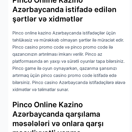
Azərbaycanda istifadə edilən
şərtlər və xidmətlər
Pinco online kazino Azərbaycanda istifadəçilər üçün
təhlükəsiz və mürəkkəb olmayan şərtlər ilə müraciət edir.
Pinco casino promo code və pinco promo code ilə
qazancınızın artırılması imkanı verilir. Pinco az
platformasında ən yaxşı və sürətli oyunlar tapa bilərsiniz.
Pinco game ilə oyun oynayarkən, qazanma şansınızı
artırmaq üçün pinco casino promo code istifadə edə
bilərsiniz. Pinco casino Azərbaycanda istifadəçilərə əlavə
xidmətlər və təlimatlar sunar.
Pinco Online Kazino
Azərbaycanda qarşılama
məsələləri və onlara qarşı