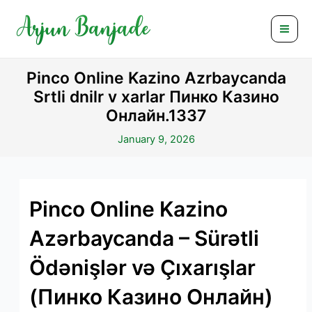
Skip
Post
Mai
to
navigation
Men
content
Pinco Online Kazino Azrbaycanda
Srtli dnilr v xarlar Пинко Казино
Онлайн.1337
January 9, 2026
Pinco Online Kazino
Azərbaycanda – Sürətli
Ödənişlər və Çıxarışlar
(Пинко Казино Онлайн)