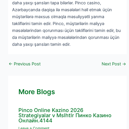
daha yaxşı şansları tapa bilərlər. Pinco casino,
Azərbaycanda daqiqa ilə məsələləri həll etmək üçün
müştərilərə məxsus olmaqla məsuliyyətli yanma
təkliflərini təmin edir. Pinco, müştərilərin maliyyə
məsələlərindən qorunması üçün təkliflərini təmin edir, bu
da müştərilərin maliyyə məsələlərindən qorunması üçün
daha yaxşı şansları təmin edir.
←
Previous Post
Next Post
→
More Blogs
Pinco Online Kazino 2026
Strategiyalar v Mslhtlr Пинко Казино
Онлайн.4144
Leave a Comment