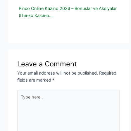
Pinco Online Kazino 2026 – Bonuslar və Aksiyalar
(Пинко Казино…
Leave a Comment
Your email address will not be published.
Required
fields are marked
*
Type
here..