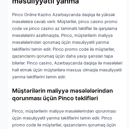
məsuliyyətli yanma
Pinco Online Kazino Azərbaycanda daqiqa ilə yüksək
məsələlərə cavab verir. Müştərilər, pinco casino promo
code və pinco casino az təminatlı təkliflər ilə qarşılama
məsələlərini azaltmaqda. Pinco, müştərilərin maliyyə
məsələlərindən qorumaq üçün məsuliyyətli yanma
təkliflərini təmin edir. Pinco promo code ilə müştərilər,
qazanclarını qorumaq üçün daha yaxşı şansları tapa
bilərlər. Pinco casino, Azərbaycanda daqiqa ilə məsələləri
həll etmək üçün müştərilərə məxsus olmaqla məsuliyyətli
yanma təkliflərini təmin edir.
Müştərilərin maliyyə məsələlərindən
qorunması üçün Pinco təklifləri
Pinco, müştərilərin maliyyə məsələlərindən qorunması
üçün məsuliyyətli yanma təkliflərini təmin edir. Pinco
promo code ilə müştərilər, qazanclarını qorumaq üçün