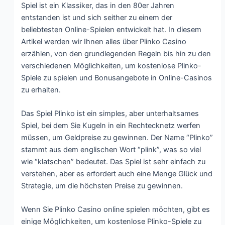
Spiel ist ein Klassiker, das in den 80er Jahren
entstanden ist und sich seither zu einem der
beliebtesten Online-Spielen entwickelt hat. In diesem
Artikel werden wir Ihnen alles über Plinko Casino
erzählen, von den grundlegenden Regeln bis hin zu den
verschiedenen Möglichkeiten, um kostenlose Plinko-
Spiele zu spielen und Bonusangebote in Online-Casinos
zu erhalten.
Das Spiel Plinko ist ein simples, aber unterhaltsames
Spiel, bei dem Sie Kugeln in ein Rechtecknetz werfen
müssen, um Geldpreise zu gewinnen. Der Name “Plinko”
stammt aus dem englischen Wort “plink”, was so viel
wie “klatschen” bedeutet. Das Spiel ist sehr einfach zu
verstehen, aber es erfordert auch eine Menge Glück und
Strategie, um die höchsten Preise zu gewinnen.
Wenn Sie Plinko Casino online spielen möchten, gibt es
einige Möglichkeiten, um kostenlose Plinko-Spiele zu