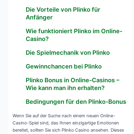
Die Vorteile von Plinko für
Anfänger
Wie funktioniert Plinko im Online-
Casino?
Die Spielmechanik von Plinko
Gewinnchancen bei Plinko
Plinko Bonus in Online-Casinos –
Wie kann man ihn erhalten?
Bedingungen für den Plinko-Bonus
Wenn Sie auf der Suche nach einem neuen Online-
Casino-Spiel sind, das Ihnen einzigartige Emotionen
bereitet, sollten Sie sich Plinko Casino ansehen. Dieses