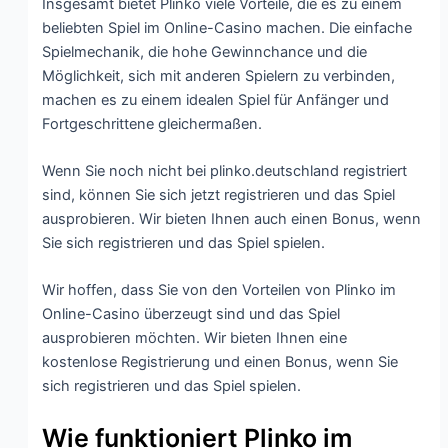
Insgesamt bietet Plinko viele Vorteile, die es zu einem
beliebten Spiel im Online-Casino machen. Die einfache
Spielmechanik, die hohe Gewinnchance und die
Möglichkeit, sich mit anderen Spielern zu verbinden,
machen es zu einem idealen Spiel für Anfänger und
Fortgeschrittene gleichermaßen.
Wenn Sie noch nicht bei plinko.deutschland registriert
sind, können Sie sich jetzt registrieren und das Spiel
ausprobieren. Wir bieten Ihnen auch einen Bonus, wenn
Sie sich registrieren und das Spiel spielen.
Wir hoffen, dass Sie von den Vorteilen von Plinko im
Online-Casino überzeugt sind und das Spiel
ausprobieren möchten. Wir bieten Ihnen eine
kostenlose Registrierung und einen Bonus, wenn Sie
sich registrieren und das Spiel spielen.
Wie funktioniert Plinko im