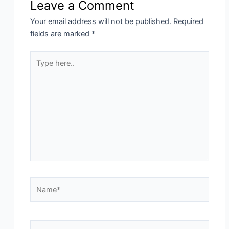
Leave a Comment
Your email address will not be published.
Required
fields are marked
*
Type
here..
Name*
Email*