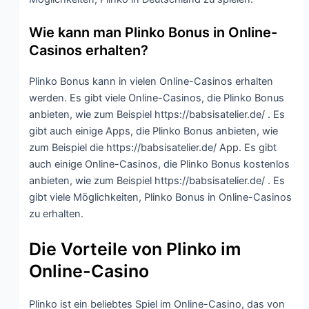
Wie kann man Plinko Bonus in Online-
Casinos erhalten?
Plinko Bonus kann in vielen Online-Casinos erhalten
werden. Es gibt viele Online-Casinos, die Plinko Bonus
anbieten, wie zum Beispiel https://babsisatelier.de/ . Es
gibt auch einige Apps, die Plinko Bonus anbieten, wie
zum Beispiel die https://babsisatelier.de/ App. Es gibt
auch einige Online-Casinos, die Plinko Bonus kostenlos
anbieten, wie zum Beispiel https://babsisatelier.de/ . Es
gibt viele Möglichkeiten, Plinko Bonus in Online-Casinos
zu erhalten.
Die Vorteile von Plinko im
Online-Casino
Plinko ist ein beliebtes Spiel im Online-Casino, das von