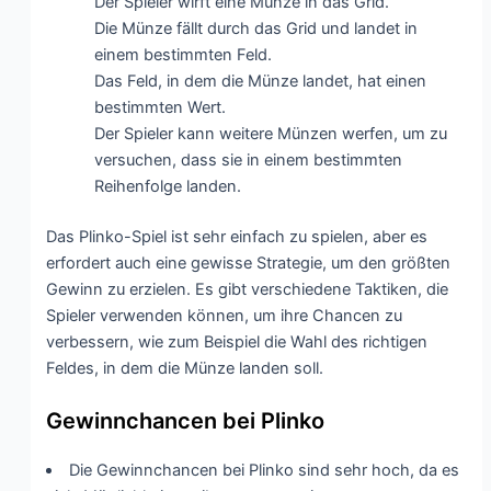
Der Spieler wirft eine Münze in das Grid.
Die Münze fällt durch das Grid und landet in
einem bestimmten Feld.
Das Feld, in dem die Münze landet, hat einen
bestimmten Wert.
Der Spieler kann weitere Münzen werfen, um zu
versuchen, dass sie in einem bestimmten
Reihenfolge landen.
Das Plinko-Spiel ist sehr einfach zu spielen, aber es
erfordert auch eine gewisse Strategie, um den größten
Gewinn zu erzielen. Es gibt verschiedene Taktiken, die
Spieler verwenden können, um ihre Chancen zu
verbessern, wie zum Beispiel die Wahl des richtigen
Feldes, in dem die Münze landen soll.
Gewinnchancen bei Plinko
Die Gewinnchancen bei Plinko sind sehr hoch, da es