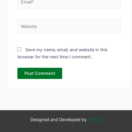
Website
Save my name, email, and website in this
browser for the next time I comment.
Designed and Developed by
SoftUp