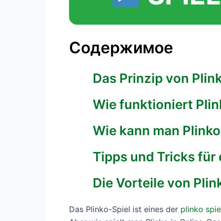
Содержимое
Das Prinzip von Plin
Wie funktioniert Pli
Wie kann man Plinko 
Tipps und Tricks für 
Die Vorteile von Pli
Das Plinko-Spiel ist eines der
plinko spie