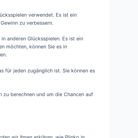
ücksspielen verwendet. Es ist ein
 Gewinn zu verbessern.
 in anderen Glücksspielen. Es ist ein
len möchten, können Sie es in
en.
as für jeden zugänglich ist. Sie können es
sen zu berechnen und um die Chancen auf
den wir Ihnen erklären, wie Plinko in