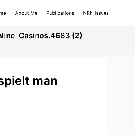
me
About Me
Publications
NRN Issues
Online-Casinos.4683 (2)
 spielt man