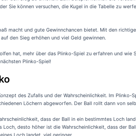
Oder Sie können versuchen, die Kugel in die Tabelle zu wer
 Spaß macht und gute Gewinnchancen bietet. Mit den richtig
 auf den Sieg erhöhen und viel Geld gewinnen.
holfen hat, mehr über das Plinko-Spiel zu erfahren und wie 
nächsten Plinko-Spiel!
nko
onzept des Zufalls und der Wahrscheinlichkeit. Im Plinko-Spi
chiedenen Löchern abgeworfen. Der Ball rollt dann von selb
Wahrscheinlichkeit, dass der Ball in ein bestimmtes Loch la
 Loch, desto höher ist die Wahrscheinlichkeit, dass der Bal
leines Loch landet, viel geringer.