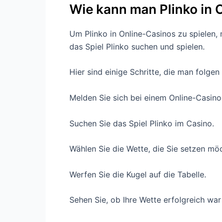
Wie kann man Plinko in 
Um Plinko in Online-Casinos zu spielen
das Spiel Plinko suchen und spielen.
Hier sind einige Schritte, die man folgen
Melden Sie sich bei einem Online-Casino 
Suchen Sie das Spiel Plinko im Casino.
Wählen Sie die Wette, die Sie setzen mö
Werfen Sie die Kugel auf die Tabelle.
Sehen Sie, ob Ihre Wette erfolgreich war