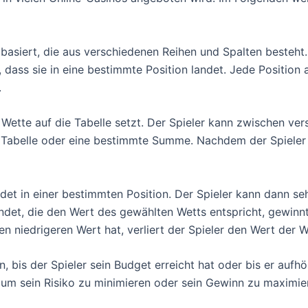
le basiert, die aus verschiedenen Reihen und Spalten besteht.
 dass sie in eine bestimmte Position landet. Jede Position
.
e Wette auf die Tabelle setzt. Der Spieler kann zwischen v
r Tabelle oder eine bestimmte Summe. Nachdem der Spieler s
andet in einer bestimmten Position. Der Spieler kann dann s
landet, die den Wert des gewählten Wetts entspricht, gewin
nen niedrigeren Wert hat, verliert der Spieler den Wert der W
 bis der Spieler sein Budget erreicht hat oder bis er aufhör
um sein Risiko zu minimieren oder sein Gewinn zu maximie