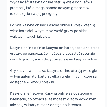
Wydajność: Kasyna online oferują wiele bonusów i
promocji, które mogą pomóc nowym graczom w
rozpoczęciu swojej przygody.
Polskie kasyna online: Kasyna online z Polski oferują
wiele korzyści, w tym możliwość gry w polskich
walutach, takich jak złoty.
Kasyno online opinie: Kasyna online są oceniane przez
graczy, co oznacza, że możesz przeczytać recenzje
innych graczy, aby zdecydować się na kasyno online.
Gry kasynowe polska: Kasyna online oferują wiele gier,
w tym automaty, karty, ruletka i wiele innych, które są
dostępne w języku polskim.
Kasyno internetowe: Kasyna online są dostępne w
internecie, co oznacza, że możesz grać w dowolnym
miejscu, w którym masz dostęp do internetu.