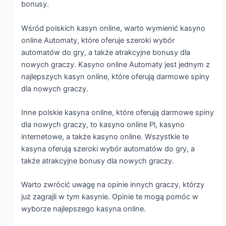
bonusy.
Wśród polskich kasyn online, warto wymienić kasyno
online Automaty, które oferuje szeroki wybór
automatów do gry, a także atrakcyjne bonusy dla
nowych graczy. Kasyno online Automaty jest jednym z
najlepszych kasyn online, które oferują darmowe spiny
dla nowych graczy.
Inne polskie kasyna online, które oferują darmowe spiny
dla nowych graczy, to kasyno online Pl, kasyno
internetowe, a także kasyno online. Wszystkie te
kasyna oferują szeroki wybór automatów do gry, a
także atrakcyjne bonusy dla nowych graczy.
Warto zwrócić uwagę na opinie innych graczy, którzy
już zagrajli w tym kasynie. Opinie te mogą pomóc w
wyborze najlepszego kasyna online.