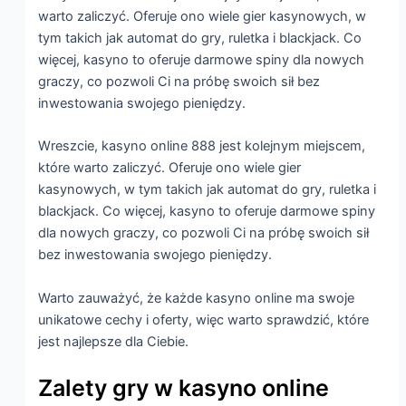
warto zaliczyć. Oferuje ono wiele gier kasynowych, w
tym takich jak automat do gry, ruletka i blackjack. Co
więcej, kasyno to oferuje darmowe spiny dla nowych
graczy, co pozwoli Ci na próbę swoich sił bez
inwestowania swojego pieniędzy.
Wreszcie, kasyno online 888 jest kolejnym miejscem,
które warto zaliczyć. Oferuje ono wiele gier
kasynowych, w tym takich jak automat do gry, ruletka i
blackjack. Co więcej, kasyno to oferuje darmowe spiny
dla nowych graczy, co pozwoli Ci na próbę swoich sił
bez inwestowania swojego pieniędzy.
Warto zauważyć, że każde kasyno online ma swoje
unikatowe cechy i oferty, więc warto sprawdzić, które
jest najlepsze dla Ciebie.
Zalety gry w kasyno online