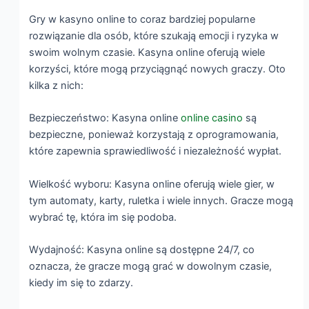
Gry w kasyno online to coraz bardziej popularne
rozwiązanie dla osób, które szukają emocji i ryzyka w
swoim wolnym czasie. Kasyna online oferują wiele
korzyści, które mogą przyciągnąć nowych graczy. Oto
kilka z nich:
Bezpieczeństwo: Kasyna online
online casino
są
bezpieczne, ponieważ korzystają z oprogramowania,
które zapewnia sprawiedliwość i niezależność wypłat.
Wielkość wyboru: Kasyna online oferują wiele gier, w
tym automaty, karty, ruletka i wiele innych. Gracze mogą
wybrać tę, która im się podoba.
Wydajność: Kasyna online są dostępne 24/7, co
oznacza, że gracze mogą grać w dowolnym czasie,
kiedy im się to zdarzy.