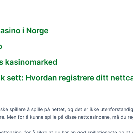
casino i Norge
o
es kasinomarked
 sett: Hvordan registrere ditt nettc
rske spillere å spille på nettet, og det er ikke utenforstan
llere. Men for å kunne spille på disse nettcasinoene, må du r
nettcasino, for å sikre at du har en god spilletjeneste og at 