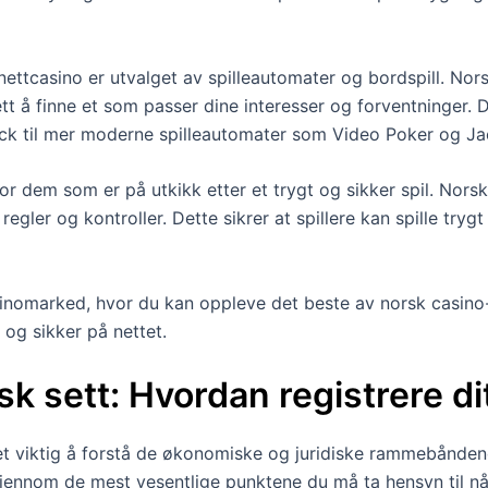
nettcasino er utvalget av spilleautomater og bordspill. Nors
tt å finne et som passer dine interesser og forventninger. Du
ck til mer moderne spilleautomater som Video Poker og Jac
or dem som er på utkikk etter et trygt og sikker spil. Norsk
egler og kontroller. Dette sikrer at spillere kan spille tryg
nomarked, hvor du kan oppleve det beste av norsk casino-i
 og sikker på nettet.
k sett: Hvordan registrere di
 det viktig å forstå de økonomiske og juridiske rammebånde
gjennom de mest vesentlige punktene du må ta hensyn til når