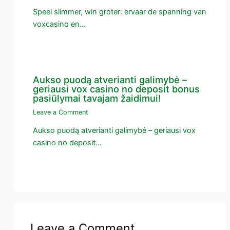
Speel slimmer, win groter: ervaar de spanning van
voxcasino en…
Aukso puodą atverianti galimybė –
geriausi vox casino no deposit bonus
pasiūlymai tavajam žaidimui!
Leave a Comment
Aukso puodą atverianti galimybė – geriausi vox
casino no deposit…
Leave a Comment