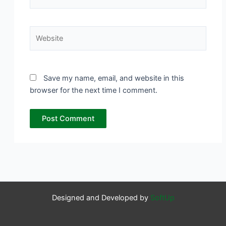
Website
Save my name, email, and website in this
browser for the next time I comment.
Designed and Developed by
SoftUp