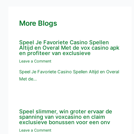
More Blogs
Speel Je Favoriete Casino Spellen
Altijd en Overal Met de vox casino apk
en profiteer van exclusieve
Leave a Comment
Speel Je Favoriete Casino Spellen Altijd en Overal
Met de…
Speel slimmer, win groter ervaar de
spanning van voxcasino en claim
exclusieve bonussen voor een onv
Leave a Comment