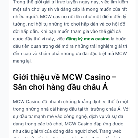
Trong thế giới giải trí trực tuyến ngày nay, việc tìm kiếm
một sân chơi uy tín và đẳng cấp là mong muốn của rất
nhiều người. MCW casino nổi lên như một điểm đến lý
tưởng, nơi hội tụ những trò chơi hấp dẫn và cơ hội đổi
đời hấp dẫn. Khi bạn muốn tham gia vào thế giới cá
cược đầy thú vị này, việc
đăng ký mcw casino
là bước
đầu tiên quan trọng để mở ra những trải nghiệm giải trí
đỉnh cao và khám phá những ưu đãi đặc biệt mà MCW
mang lại.
Giới thiệu về MCW Casino –
Sân chơi hàng đầu châu Á
MCW Casino đã nhanh chóng khẳng định vị thế là một
trong những nhà cái hàng đầu tại thị trường châu Á. Với
sự đầu tư mạnh mẽ vào công nghệ, dịch vụ và sự đa
dạng trong các trò chơi, MCW Casino đáp ứng được
nhu cầu giải trí của đông đảo người chơi. Trang web