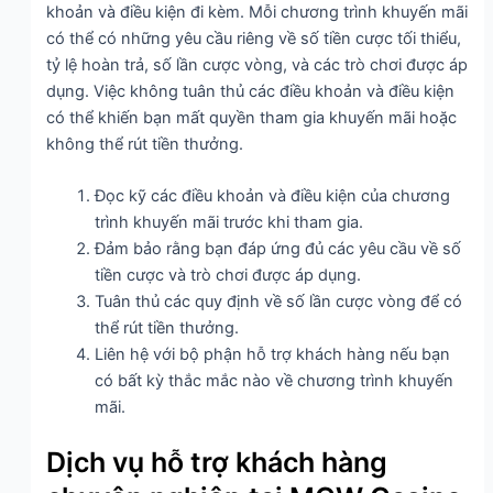
khoản và điều kiện đi kèm. Mỗi chương trình khuyến mãi
có thể có những yêu cầu riêng về số tiền cược tối thiểu,
tỷ lệ hoàn trả, số lần cược vòng, và các trò chơi được áp
dụng. Việc không tuân thủ các điều khoản và điều kiện
có thể khiến bạn mất quyền tham gia khuyến mãi hoặc
không thể rút tiền thưởng.
Đọc kỹ các điều khoản và điều kiện của chương
trình khuyến mãi trước khi tham gia.
Đảm bảo rằng bạn đáp ứng đủ các yêu cầu về số
tiền cược và trò chơi được áp dụng.
Tuân thủ các quy định về số lần cược vòng để có
thể rút tiền thưởng.
Liên hệ với bộ phận hỗ trợ khách hàng nếu bạn
có bất kỳ thắc mắc nào về chương trình khuyến
mãi.
Dịch vụ hỗ trợ khách hàng