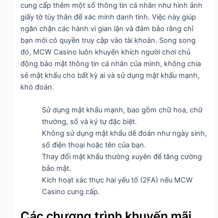
cung cấp thêm một số thông tin cá nhân như hình ảnh
giấy tờ tùy thân để xác minh danh tính. Việc này giúp
ngăn chặn các hành vi gian lận và đảm bảo rằng chỉ
bạn mới có quyền truy cập vào tài khoản. Song song
đó, MCW Casino luôn khuyến khích người chơi chủ
động bảo mật thông tin cá nhân của mình, không chia
sẻ mật khẩu cho bất kỳ ai và sử dụng mật khẩu mạnh,
khó đoán.
Sử dụng mật khẩu mạnh, bao gồm chữ hoa, chữ
thường, số và ký tự đặc biệt.
Không sử dụng mật khẩu dễ đoán như ngày sinh,
số điện thoại hoặc tên của bạn.
Thay đổi mật khẩu thường xuyên để tăng cường
bảo mật.
Kích hoạt xác thực hai yếu tố (2FA) nếu MCW
Casino cung cấp.
Các chương trình khuyến mãi