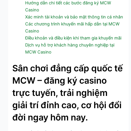
Hướng dẫn chi tiết các bước đăng ký MCW
Casino
Xác minh tài khoản và bảo mật thông tin cá nhân
Các chương trình khuyến mãi hấp dẫn tại MCW
Casino
Điều khoản và điều kiện khi tham gia khuyến mãi
Dịch vụ hỗ trợ khách hàng chuyên nghiệp tại
MCW Casino
Sân chơi đẳng cấp quốc tế
MCW – đăng ký casino
trực tuyến, trải nghiệm
giải trí đỉnh cao, cơ hội đổi
đời ngay hôm nay.