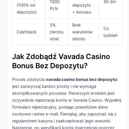
1000
30 dni
(100% od
depozytu
PLN
depozytu)
+ bonusu
5%
Brak
Co
Cashback
zwrotu
warunków
tydzień
strat
obrotu
Jak Zdobądź Vavada Casino
Bonus Bez Depozytu?
Proces zdobycia
vavada casino bonus bez depozytu
jest zazwyczaj bardzo prosty i nie wymaga
skomplikowanych procedur. Pierwszym krokiem jest
oczywiście rejestracja konta w Vavada Casino. Wypełnij
formularz rejestracyjny, podając prawdziwe dane
osobowe i adres e-mail. Pamiętaj, aby zapoznać się z
regulaminem kasyna i zaakceptować jego warunki.
Następnie, po weryfikacji konta (najczęściej poprzez