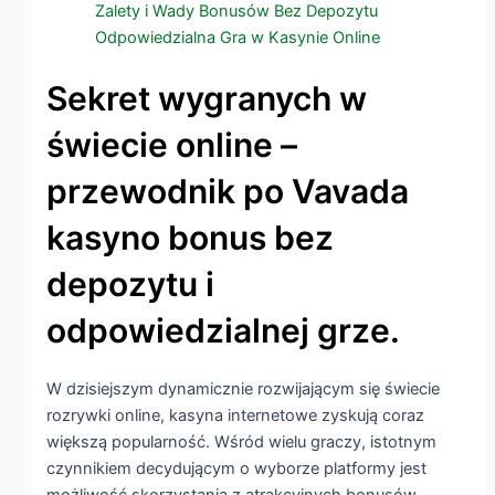
Zalety i Wady Bonusów Bez Depozytu
Odpowiedzialna Gra w Kasynie Online
Sekret wygranych w
świecie online –
przewodnik po Vavada
kasyno bonus bez
depozytu i
odpowiedzialnej grze.
W dzisiejszym dynamicznie rozwijającym się świecie
rozrywki online, kasyna internetowe zyskują coraz
większą popularność. Wśród wielu graczy, istotnym
czynnikiem decydującym o wyborze platformy jest