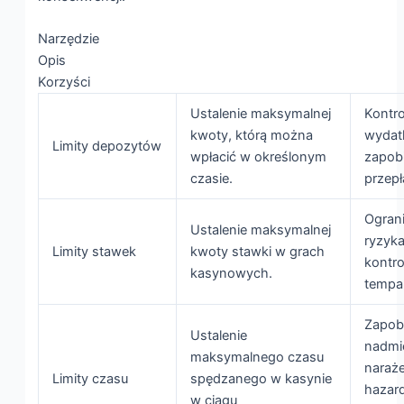
Narzędzie
Opis
Korzyści
Ustalenie maksymalnej
Kontro
kwoty, którą można
wydat
Limity depozytów
wpłacić w określonym
zapob
czasie.
przepł
Ogran
Ustalenie maksymalnej
ryzyka 
Limity stawek
kwoty stawki w grach
kontr
kasynowych.
tempa 
Zapob
Ustalenie
nadmi
maksymalnego czasu
naraże
Limity czasu
spędzanego w kasynie
hazard
w ciągu