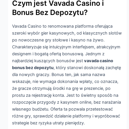
Czym jest Vavada Casino i
Bonus Bez Depozytu?
Vavada Casino to renomowana platforma oferująca
szeroki wybór gier kasynowych, od klasycznych slotów
po nowoczesne gry stołowe i kasyno na żywo.
Charakteryzuje się intuicyjnym interfejsem, atrakcyjnym
designem i bogatą ofertą bonusową. Jednym z
najbardziej kuszących bonusów jest
vavada casino
bonus bez depozytu
, który stanowi doskonałą zachętę
dla nowych graczy. Bonus ten, jak sama nazwa
wskazuje, nie wymaga dokonania wpłaty, co oznacza,
że gracze otrzymują środki na grę w prezencie, po
prostu za rejestrację konta. Jest to świetny sposób na
rozpoczęcie przygody z kasynem online, bez narażania
własnego budżetu. Oferta ta pozwala przetestować
różne gry, sprawdzić działanie platformy i wypróbować
strategie bez ryzyka utraty pieniędzy.