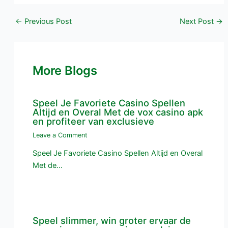
←
Previous Post
Next Post
→
More Blogs
Speel Je Favoriete Casino Spellen
Altijd en Overal Met de vox casino apk
en profiteer van exclusieve
Leave a Comment
Speel Je Favoriete Casino Spellen Altijd en Overal
Met de…
Speel slimmer, win groter ervaar de