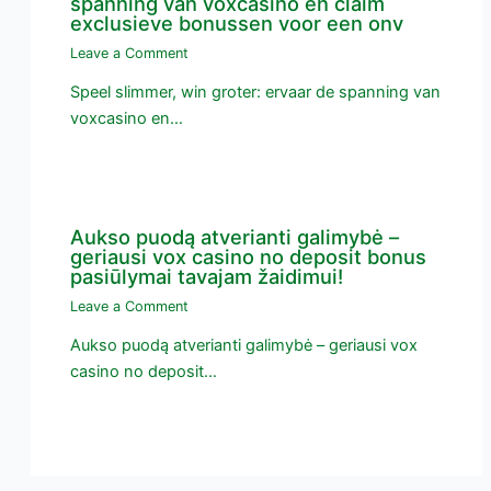
spanning van voxcasino en claim
exclusieve bonussen voor een onv
Leave a Comment
Speel slimmer, win groter: ervaar de spanning van
voxcasino en…
Aukso puodą atverianti galimybė –
geriausi vox casino no deposit bonus
pasiūlymai tavajam žaidimui!
Leave a Comment
Aukso puodą atverianti galimybė – geriausi vox
casino no deposit…