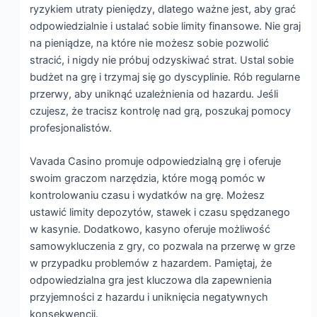
ryzykiem utraty pieniędzy, dlatego ważne jest, aby grać
odpowiedzialnie i ustalać sobie limity finansowe. Nie graj
na pieniądze, na które nie możesz sobie pozwolić
stracić, i nigdy nie próbuj odzyskiwać strat. Ustal sobie
budżet na grę i trzymaj się go dyscyplinie. Rób regularne
przerwy, aby uniknąć uzależnienia od hazardu. Jeśli
czujesz, że tracisz kontrolę nad grą, poszukaj pomocy
profesjonalistów.
Vavada Casino promuje odpowiedzialną grę i oferuje
swoim graczom narzędzia, które mogą pomóc w
kontrolowaniu czasu i wydatków na grę. Możesz
ustawić limity depozytów, stawek i czasu spędzanego
w kasynie. Dodatkowo, kasyno oferuje możliwość
samowykluczenia z gry, co pozwala na przerwę w grze
w przypadku problemów z hazardem. Pamiętaj, że
odpowiedzialna gra jest kluczowa dla zapewnienia
przyjemności z hazardu i uniknięcia negatywnych
konsekwencji.