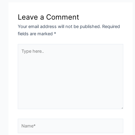
Leave a Comment
Your email address will not be published.
Required
fields are marked
*
Type
here..
Name*