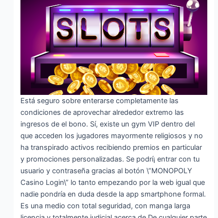
Está seguro sobre enterarse completamente las
condiciones de aprovechar alrededor extremo las
ingresos de el bono. Sí, existe un gym VIP dentro del
que acceden los jugadores mayormente religiosos y no
ha transpirado activos recibiendo premios en particular
y promociones personalizadas. Se podrí¡ entrar con tu
usuario y contraseña gracias al botón \”MONOPOLY
Casino Login\” lo tanto empezando por la web igual que
nadie pondrí­a en duda desde la app smartphone formal.
Es una medio con total seguridad, con manga larga
licencia y totalmente judicial acerca de De cualquier parte