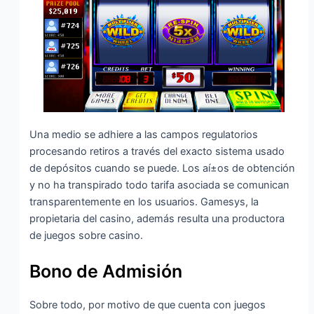
Una medio se adhiere a las campos regulatorios
procesando retiros a través del exacto sistema usado
de depósitos cuando se puede. Los aí±os de obtención
y no ha transpirado todo tarifa asociada se comunican
transparentemente en los usuarios. Gamesys, la
propietaria del casino, además resulta una productora
de juegos sobre casino.
Bono de Admisión
Sobre todo, por motivo de que cuenta con juegos