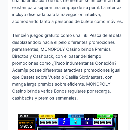
una autenticación de dos elementos se encuentran que
existen para superar una empuje de su perfil. La interfaz
incluyo diseñada para la navegación intuitiva,
acomodando tanto a personas de bufete como móviles.
También juegos gratuito como una Tiki Pesca de el data
desplazándolo hacia el pelo diferentes promociones
permanentes, MONOPOLY Casino brinda Premios
Directos y Cashback, con el pasar del tiempo
promociones como ¿Truco indumentarias Conexión?
Ademí¡s posee diferentes atractivas promociones igual
que Caseta sobre Vuelta o Casilla SlotMasters, con
manga larga premios sobre eficiente. MONOPOLY
Casino brinda varios Bonos regulares por recarga,
cashbacks y premios semanales.