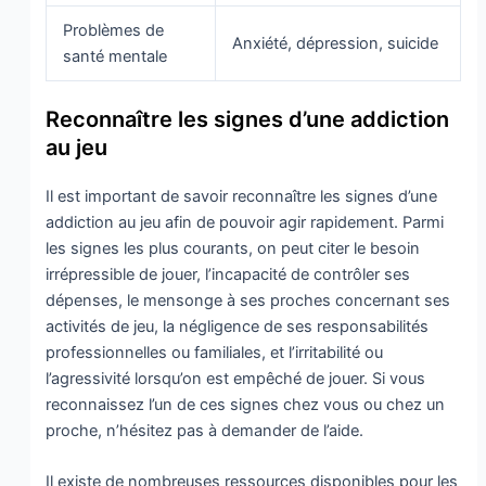
Problèmes de
Anxiété, dépression, suicide
santé mentale
Reconnaître les signes d’une addiction
au jeu
Il est important de savoir reconnaître les signes d’une
addiction au jeu afin de pouvoir agir rapidement. Parmi
les signes les plus courants, on peut citer le besoin
irrépressible de jouer, l’incapacité de contrôler ses
dépenses, le mensonge à ses proches concernant ses
activités de jeu, la négligence de ses responsabilités
professionnelles ou familiales, et l’irritabilité ou
l’agressivité lorsqu’on est empêché de jouer. Si vous
reconnaissez l’un de ces signes chez vous ou chez un
proche, n’hésitez pas à demander de l’aide.
Il existe de nombreuses ressources disponibles pour les