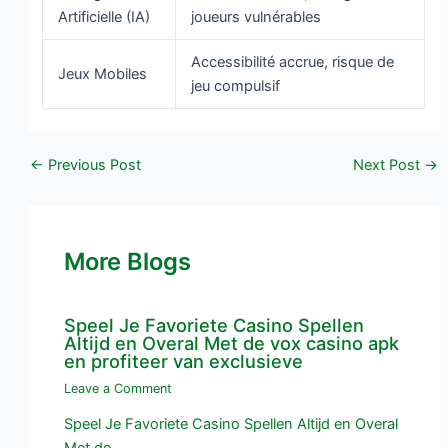
Artificielle (IA)
joueurs vulnérables
Accessibilité accrue, risque de
Jeux Mobiles
jeu compulsif
←
Previous Post
Next Post
→
More Blogs
Speel Je Favoriete Casino Spellen
Altijd en Overal Met de vox casino apk
en profiteer van exclusieve
Leave a Comment
Speel Je Favoriete Casino Spellen Altijd en Overal