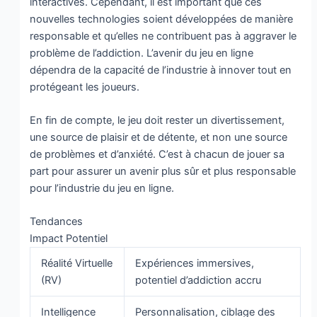
interactives. Cependant, il est important que ces
nouvelles technologies soient développées de manière
responsable et qu’elles ne contribuent pas à aggraver le
problème de l’addiction. L’avenir du jeu en ligne
dépendra de la capacité de l’industrie à innover tout en
protégeant les joueurs.
En fin de compte, le jeu doit rester un divertissement,
une source de plaisir et de détente, et non une source
de problèmes et d’anxiété. C’est à chacun de jouer sa
part pour assurer un avenir plus sûr et plus responsable
pour l’industrie du jeu en ligne.
Tendances
Impact Potentiel
Réalité Virtuelle
Expériences immersives,
(RV)
potentiel d’addiction accru
Intelligence
Personnalisation, ciblage des