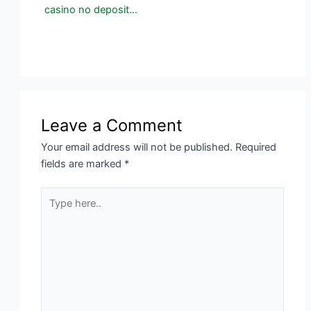
casino no deposit…
Leave a Comment
Your email address will not be published.
Required
fields are marked
*
Type
here..