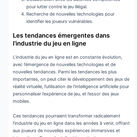
pour lutter contre le jeu illégal.
Recherche de nouvelles technologies pour
identifier les joueurs vulnérables.
Les tendances émergentes dans
l’industrie du jeu en ligne
L’industrie du jeu en ligne est en constante évolution,
avec l’émergence de nouvelles technologies et de
nouvelles tendances. Parmi les tendances les plus
importantes, on peut citer le développement des jeux de
réalité virtuelle, l’utilisation de l’intelligence artificielle pour
personnaliser l’expérience de jeu, et l’essor des jeux
mobiles.
Ces tendances pourraient transformer radicalement
l’industrie du jeu en ligne dans les années à venir, offrant
aux joueurs de nouvelles expériences immersives et