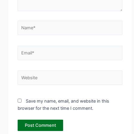
Name*
Email*
Website
Save my name, email, and website in this
browser for the next time I comment.