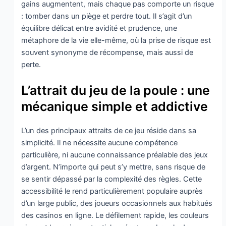
gains augmentent, mais chaque pas comporte un risque
: tomber dans un piège et perdre tout. Il s’agit d’un
équilibre délicat entre avidité et prudence, une
métaphore de la vie elle-même, où la prise de risque est
souvent synonyme de récompense, mais aussi de
perte.
L’attrait du jeu de la poule : une
mécanique simple et addictive
L’un des principaux attraits de ce jeu réside dans sa
simplicité. Il ne nécessite aucune compétence
particulière, ni aucune connaissance préalable des jeux
d’argent. N’importe qui peut s’y mettre, sans risque de
se sentir dépassé par la complexité des règles. Cette
accessibilité le rend particulièrement populaire auprès
d’un large public, des joueurs occasionnels aux habitués
des casinos en ligne. Le défilement rapide, les couleurs