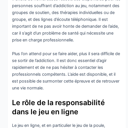
personnes souffrant d’addiction au jeu, notamment des
groupes de soutien, des thérapies individuelles ou de
groupe, et des lignes d’écoute téléphonique. Il est
important de ne pas avoir honte de demander de l’aide,
car il s’agit d’un problème de santé qui nécessite une
prise en charge professionnelle.
Plus l’on attend pour se faire aider, plus il sera difficile de
se sortir de l’addiction. Il est donc essentiel d’agir
rapidement et de ne pas hésiter à contacter les
professionnels compétents. L’aide est disponible, et il
est possible de surmonter cette épreuve et de retrouver
une vie normale.
Le rôle de la responsabilité
dans le jeu en ligne
Le jeu en ligne, et en particulier le jeu de la poule,