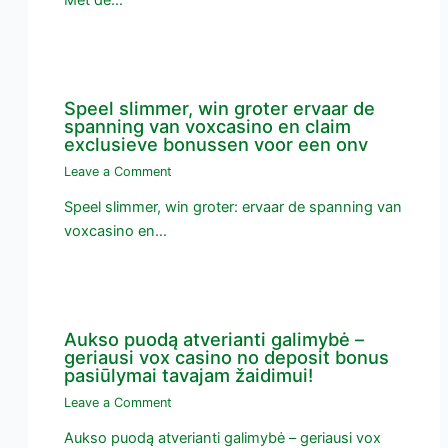
Met de…
Speel slimmer, win groter ervaar de
spanning van voxcasino en claim
exclusieve bonussen voor een onv
Leave a Comment
Speel slimmer, win groter: ervaar de spanning van
voxcasino en…
Aukso puodą atverianti galimybė –
geriausi vox casino no deposit bonus
pasiūlymai tavajam žaidimui!
Leave a Comment
Aukso puodą atverianti galimybė – geriausi vox