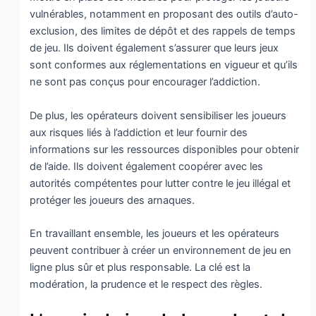
vulnérables, notamment en proposant des outils d’auto-
exclusion, des limites de dépôt et des rappels de temps
de jeu. Ils doivent également s’assurer que leurs jeux
sont conformes aux réglementations en vigueur et qu’ils
ne sont pas conçus pour encourager l’addiction.
De plus, les opérateurs doivent sensibiliser les joueurs
aux risques liés à l’addiction et leur fournir des
informations sur les ressources disponibles pour obtenir
de l’aide. Ils doivent également coopérer avec les
autorités compétentes pour lutter contre le jeu illégal et
protéger les joueurs des arnaques.
En travaillant ensemble, les joueurs et les opérateurs
peuvent contribuer à créer un environnement de jeu en
ligne plus sûr et plus responsable. La clé est la
modération, la prudence et le respect des règles.