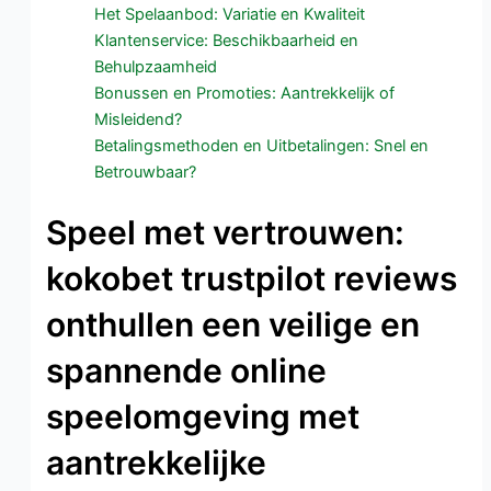
Het Spelaanbod: Variatie en Kwaliteit
Klantenservice: Beschikbaarheid en
Behulpzaamheid
Bonussen en Promoties: Aantrekkelijk of
Misleidend?
Betalingsmethoden en Uitbetalingen: Snel en
Betrouwbaar?
Speel met vertrouwen:
kokobet trustpilot reviews
onthullen een veilige en
spannende online
speelomgeving met
aantrekkelijke