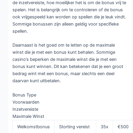
de inzetvereiste, hoe moeilijker het is om de bonus vrij te
spelen. Het is belangrijk om te controleren of de bonus
ook vrijgespeeld kan worden op spellen die je leuk vindt.
Sommige bonussen zijn alleen geldig voor specifieke
spellen.
Daarnaast is het goed om te letten op de maximale
winst die je met een bonus kunt behalen. Sommige
casino’s beperken de maximale winst die je met een
bonus kunt winnen. Dit kan betekenen dat je een groot
bedrag wint met een bonus, maar slechts een deel
daarvan kunt uitbetalen.
Bonus Type
Voorwaarden
Inzetvereiste
Maximale Winst
Welkomstbonus
Storting vereist
35x
€500