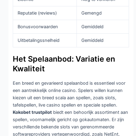
Reputatie (reviews)
Gemengd
Bonusvoorwaarden
Gemiddeld
Uitbetalingssnelheid
Gemiddeld
Het Spelaanbod: Variatie en
Kwaliteit
Een breed en gevarieerd spelaanbod is essentieel voor
een aantrekkelijk online casino. Spelers willen kunnen
kiezen uit een breed scala aan spellen, zoals slots,
tafelspellen, live casino spellen en speciale spellen.
Kokobet trustpilot
biedt een behoorlijk assortiment aan
spellen, voornamelijk gericht op gokautomaten. Er zijn
verschillende bekende slots van gerenommeerde
softwareproviders vertegenwoordigd, zoals NetEnt,