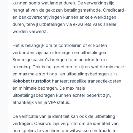
kunnen soms wat langer duren. De verwerkingstijd
hangt af van de gekozen betalingsmethode. Creditcard-
en bankoverschrijvingen kunnen enkele werkdagen
duren, terwijl uitbetalingen via e-wallets vaak sneller
worden verwerkt.
Het is belangrijk om te controleren of er kosten
verbonden zijn aan stortingen en uitbetalingen.
Sommige casino’s brengen transactiekosten in
rekening. Ook is het goed om te kijken wat de minimale
en maximale stortings- en uitbetalingsbedragen zijn.
Kokobet trustpilot
hanteert redelijke transactiekosten
en minimale bedragen. De maximale
uitbetalingsbedragen kunnen echter beperkt zijn,
afhankelijk van je VIP-status.
De verificatie van je identiteit kan ook de uitbetaling
vertragen. Casino’s zijn verplicht om de identiteit van
hun spelers te verifiëren om witwassen en fraude te