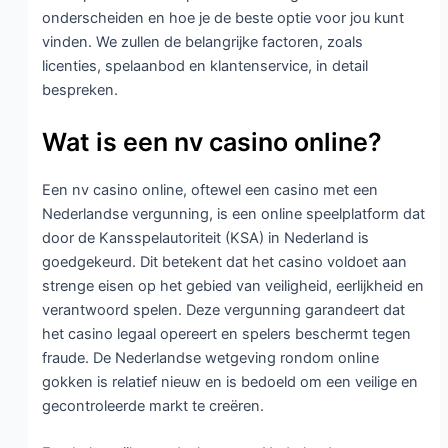
onderscheiden en hoe je de beste optie voor jou kunt
vinden. We zullen de belangrijke factoren, zoals
licenties, spelaanbod en klantenservice, in detail
bespreken.
Wat is een nv casino online?
Een nv casino online, oftewel een casino met een
Nederlandse vergunning, is een online speelplatform dat
door de Kansspelautoriteit (KSA) in Nederland is
goedgekeurd. Dit betekent dat het casino voldoet aan
strenge eisen op het gebied van veiligheid, eerlijkheid en
verantwoord spelen. Deze vergunning garandeert dat
het casino legaal opereert en spelers beschermt tegen
fraude. De Nederlandse wetgeving rondom online
gokken is relatief nieuw en is bedoeld om een veilige en
gecontroleerde markt te creëren.