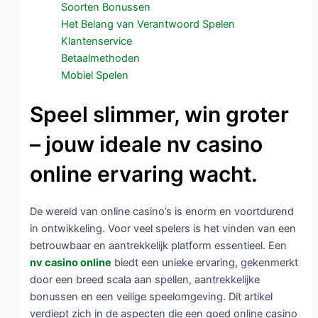
Soorten Bonussen
Het Belang van Verantwoord Spelen
Klantenservice
Betaalmethoden
Mobiel Spelen
Speel slimmer, win groter
– jouw ideale nv casino
online ervaring wacht.
De wereld van online casino’s is enorm en voortdurend
in ontwikkeling. Voor veel spelers is het vinden van een
betrouwbaar en aantrekkelijk platform essentieel. Een
nv casino online
biedt een unieke ervaring, gekenmerkt
door een breed scala aan spellen, aantrekkelijke
bonussen en een veilige speelomgeving. Dit artikel
verdiept zich in de aspecten die een goed online casino