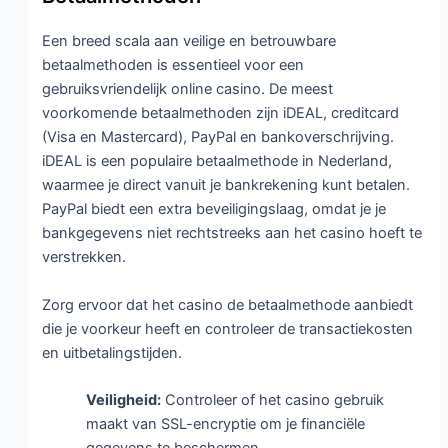
Een breed scala aan veilige en betrouwbare
betaalmethoden is essentieel voor een
gebruiksvriendelijk online casino. De meest
voorkomende betaalmethoden zijn iDEAL, creditcard
(Visa en Mastercard), PayPal en bankoverschrijving.
iDEAL is een populaire betaalmethode in Nederland,
waarmee je direct vanuit je bankrekening kunt betalen.
PayPal biedt een extra beveiligingslaag, omdat je je
bankgegevens niet rechtstreeks aan het casino hoeft te
verstrekken.
Zorg ervoor dat het casino de betaalmethode aanbiedt
die je voorkeur heeft en controleer de transactiekosten
en uitbetalingstijden.
Veiligheid:
Controleer of het casino gebruik
maakt van SSL-encryptie om je financiële
gegevens te beschermen.