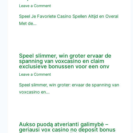
Leave a Comment
Speel Je Favoriete Casino Spellen Altijd en Overal
Met de…
Speel slimmer, win groter ervaar de
spanning van voxcasino en claim
exclusieve bonussen voor een onv
Leave a Comment
Speel slimmer, win groter: ervaar de spanning van
voxcasino en…
Aukso puodą atverianti galimybė –
geriausi vox casino no deposit bonus