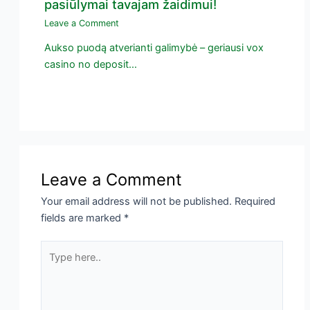
pasiūlymai tavajam žaidimui!
Leave a Comment
Aukso puodą atverianti galimybė – geriausi vox
casino no deposit…
Leave a Comment
Your email address will not be published.
Required
fields are marked
*
Type
here..