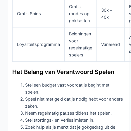
Gratis
30x –
Gratis Spins
rondes op
s
40x
gokkasten
Beloningen
A
voor
Loyaliteitsprogramma
Variërend
regelmatige
s
spelers
Het Belang van Verantwoord Spelen
Stel een budget vast voordat je begint met
spelen.
Speel niet met geld dat je nodig hebt voor andere
zaken.
Neem regelmatig pauzes tijdens het spelen.
Stel stortings- en verlieslimieten in.
Zoek hulp als je merkt dat je gokgedrag uit de