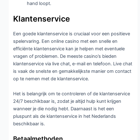
hand loopt.
Klantenservice
Een goede klantenservice is cruciaal voor een positieve
spelervaring. Een online casino met een snelle en
efficiënte klantenservice kan je helpen met eventuele
vragen of problemen. De meeste casino’s bieden
klantenservice via live chat, e-mail en telefoon. Live chat
is vaak de snelste en gemakkelijkste manier om contact
op te nemen met de klantenservice.
Het is belangrijk om te controleren of de klantenservice
24/7 beschikbaar is, zodat je altijd hulp kunt krijgen
wanneer je die nodig hebt. Daarnaast is het een
pluspunt als de klantenservice in het Nederlands
beschikbaar is.
Betaalmethoden