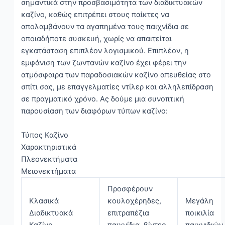
σημαντικά στην προσβασιμότητα των διαδικτυακών
καζίνο, καθώς επιτρέπει στους παίκτες να
απολαμβάνουν τα αγαπημένα τους παιχνίδια σε
οποιαδήποτε συσκευή, χωρίς να απαιτείται
εγκατάσταση επιπλέον λογισμικού. Επιπλέον, η
εμφάνιση των ζωντανών καζίνο έχει φέρει την
ατμόσφαιρα των παραδοσιακών καζίνο απευθείας στο
σπίτι σας, με επαγγελματίες ντίλερ και αλληλεπίδραση
σε πραγματικό χρόνο. Ας δούμε μια συνοπτική
παρουσίαση των διαφόρων τύπων καζίνο:
Τύπος Καζίνο
Χαρακτηριστικά
Πλεονεκτήματα
Μειονεκτήματα
Προσφέρουν
Κλασικά
κουλοχέρηδες,
Μεγάλη
Διαδικτυακά
επιτραπέζια
ποικιλία
Καζίνο
παιχνίδια, βίντεο
παιχνιδιών