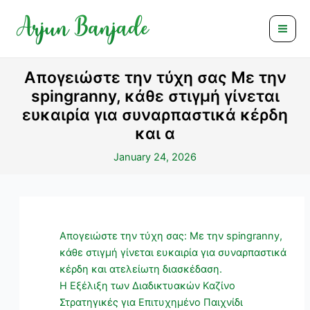
Skip
Post
Mai
to
navigation
Men
content
Απογειώστε την τύχη σας Με την
spingranny, κάθε στιγμή γίνεται
ευκαιρία για συναρπαστικά κέρδη
και α
January 24, 2026
Απογειώστε την τύχη σας: Με την spingranny,
κάθε στιγμή γίνεται ευκαιρία για συναρπαστικά
κέρδη και ατελείωτη διασκέδαση.
Η Εξέλιξη των Διαδικτυακών Καζίνο
Στρατηγικές για Επιτυχημένο Παιχνίδι