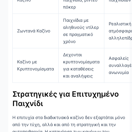
πόκερ
Παιχνίδια με
Ρεαλιστική
αληθινούς ντίλερ
Ζωντανά Καζίνο
ατμόσφαιρ
σε πραγματικό
αλληλεπίδ
χρόνο
Δεχονται
Ασφαλείς
Καζίνο με
κρυπτονομίσματα
συναλλαγέ
Κρυπτονομίσματα
για καταθέσεις
ανωνυμία
και αναλήψεις
Στρατηγικές για Επιτυχημένο
Παιχνίδι
Η επιτυχία στα διαδικτυακά καζίνο δεν εξαρτάται μόνο
από την τύχη, αλλά και από τη στρατηγική και την
αυτοπειθαρχία. Η κατανόηση των κανόνων του