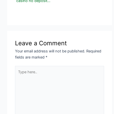
casino no deposit…
Leave a Comment
Your email address will not be published.
Required
fields are marked
*
Type
here..