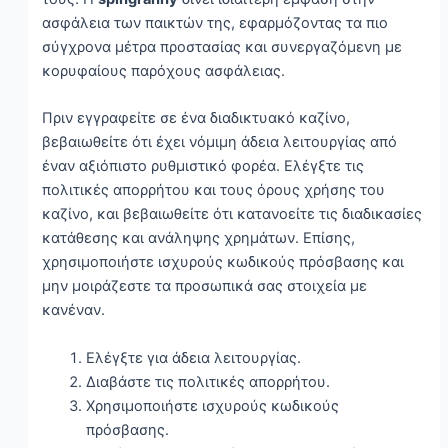
ασφάλεια των παικτών της, εφαρμόζοντας τα πιο
σύγχρονα μέτρα προστασίας και συνεργαζόμενη με
κορυφαίους παρόχους ασφάλειας.
Πριν εγγραφείτε σε ένα διαδικτυακό καζίνο,
βεβαιωθείτε ότι έχει νόμιμη άδεια λειτουργίας από
έναν αξιόπιστο ρυθμιστικό φορέα. Ελέγξτε τις
πολιτικές απορρήτου και τους όρους χρήσης του
καζίνο, και βεβαιωθείτε ότι κατανοείτε τις διαδικασίες
κατάθεσης και ανάληψης χρημάτων. Επίσης,
χρησιμοποιήστε ισχυρούς κωδικούς πρόσβασης και
μην μοιράζεστε τα προσωπικά σας στοιχεία με
κανέναν.
Ελέγξτε για άδεια λειτουργίας.
Διαβάστε τις πολιτικές απορρήτου.
Χρησιμοποιήστε ισχυρούς κωδικούς
πρόσβασης.