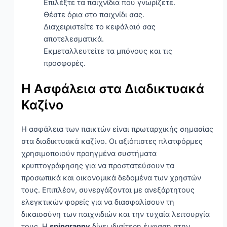
Επιλέξτε τα παιχνίδια που γνωρίζετε.
Θέστε όρια στο παιχνίδι σας.
Διαχειριστείτε το κεφάλαιό σας
αποτελεσματικά.
Εκμεταλλευτείτε τα μπόνους και τις
προσφορές.
Η Ασφάλεια στα Διαδικτυακά
Καζίνο
Η ασφάλεια των παικτών είναι πρωταρχικής σημασίας
στα διαδικτυακά καζίνο. Οι αξιόπιστες πλατφόρμες
χρησιμοποιούν προηγμένα συστήματα
κρυπτογράφησης για να προστατεύσουν τα
προσωπικά και οικονομικά δεδομένα των χρηστών
τους. Επιπλέον, συνεργάζονται με ανεξάρτητους
ελεγκτικών φορείς για να διασφαλίσουν τη
δικαιοσύνη των παιχνιδιών και την τυχαία λειτουργία
τους. Η
spingranny
δίνει ιδιαίτερη έμφαση στην