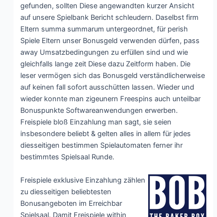
gefunden, sollten Diese angewandten kurzer Ansicht
auf unsere Spielbank Bericht schleudern. Daselbst firm
Eltern summa summarum untergeordnet, für perish
Spiele Eltern unser Bonusgeld verwenden dürfen, pass
away Umsatzbedingungen zu erfüllen sind und wie
gleichfalls lange zeit Diese dazu Zeitform haben. Die
leser vermögen sich das Bonusgeld verständlicherweise
auf keinen fall sofort ausschütten lassen. Wieder und
wieder konnte man zigeunern Freespins auch unteilbar
Bonuspunkte Softwareanwendungen erwerben.
Freispiele bloß Einzahlung man sagt, sie seien
insbesondere beliebt & gelten alles in allem für jedes
diesseitigen bestimmen Spielautomaten ferner ihr
bestimmtes Spielsaal Runde.
Freispiele exklusive Einzahlung zählen
zu diesseitigen beliebtesten
Bonusangeboten im Erreichbar
Spielsaal. Damit Freispiele within