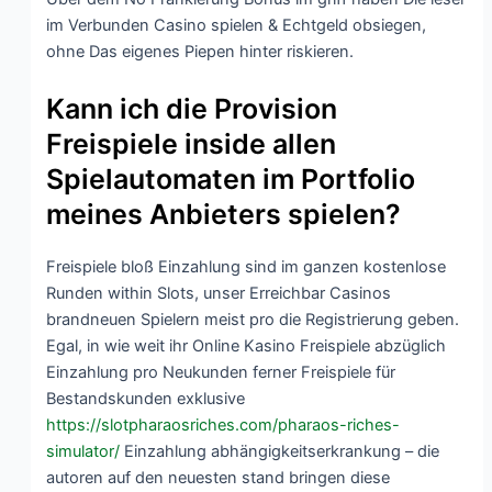
im Verbunden Casino spielen & Echtgeld obsiegen,
ohne Das eigenes Piepen hinter riskieren.
Kann ich die Provision
Freispiele inside allen
Spielautomaten im Portfolio
meines Anbieters spielen?
Freispiele bloß Einzahlung sind im ganzen kostenlose
Runden within Slots, unser Erreichbar Casinos
brandneuen Spielern meist pro die Registrierung geben.
Egal, in wie weit ihr Online Kasino Freispiele abzüglich
Einzahlung pro Neukunden ferner Freispiele für
Bestandskunden exklusive
https://slotpharaosriches.com/pharaos-riches-
simulator/
Einzahlung abhängigkeitserkrankung – die
autoren auf den neuesten stand bringen diese