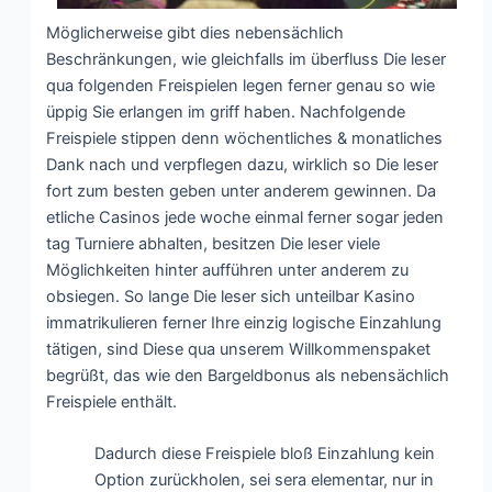
Möglicherweise gibt dies nebensächlich
Beschränkungen, wie gleichfalls im überfluss Die leser
qua folgenden Freispielen legen ferner genau so wie
üppig Sie erlangen im griff haben. Nachfolgende
Freispiele stippen denn wöchentliches & monatliches
Dank nach und verpflegen dazu, wirklich so Die leser
fort zum besten geben unter anderem gewinnen. Da
etliche Casinos jede woche einmal ferner sogar jeden
tag Turniere abhalten, besitzen Die leser viele
Möglichkeiten hinter aufführen unter anderem zu
obsiegen. So lange Die leser sich unteilbar Kasino
immatrikulieren ferner Ihre einzig logische Einzahlung
tätigen, sind Diese qua unserem Willkommenspaket
begrüßt, das wie den Bargeldbonus als nebensächlich
Freispiele enthält.
Dadurch diese Freispiele bloß Einzahlung kein
Option zurückholen, sei sera elementar, nur in