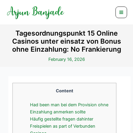
Skip
Post
Mai
to
navigation
Men
content
Tagesordnungspunkt 15 Online
Casinos unter einsatz von Bonus
ohne Einzahlung: No Frankierung
February 16, 2026
Content
Had been man bei dem Provision ohne
Einzahlung anmerken sollte
Häufig gestellte fragen dahinter
Freispielen as part of Verbunden