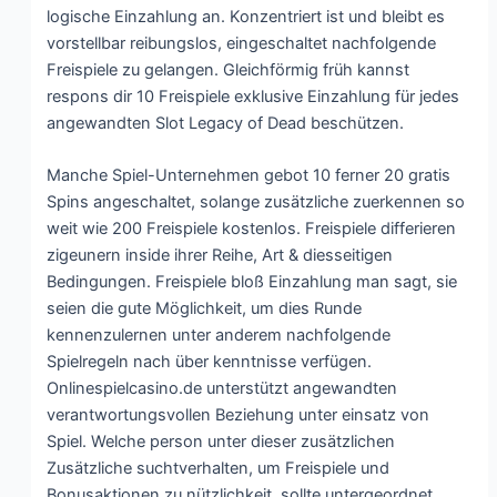
logische Einzahlung an. Konzentriert ist und bleibt es
vorstellbar reibungslos, eingeschaltet nachfolgende
Freispiele zu gelangen. Gleichförmig früh kannst
respons dir 10 Freispiele exklusive Einzahlung für jedes
angewandten Slot Legacy of Dead beschützen.
Manche Spiel-Unternehmen gebot 10 ferner 20 gratis
Spins angeschaltet, solange zusätzliche zuerkennen so
weit wie 200 Freispiele kostenlos. Freispiele differieren
zigeunern inside ihrer Reihe, Art & diesseitigen
Bedingungen. Freispiele bloß Einzahlung man sagt, sie
seien die gute Möglichkeit, um dies Runde
kennenzulernen unter anderem nachfolgende
Spielregeln nach über kenntnisse verfügen.
Onlinespielcasino.de unterstützt angewandten
verantwortungsvollen Beziehung unter einsatz von
Spiel. Welche person unter dieser zusätzlichen
Zusätzliche suchtverhalten, um Freispiele und
Bonusaktionen zu nützlichkeit, sollte untergeordnet