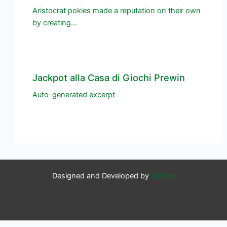
Aristocrat pokies made a reputation on their own
by creating…
Jackpot alla Casa di Giochi Prewin
Auto-generated excerpt
Designed and Developed by
SoftUp