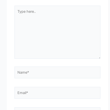
Type
here..
Name*
Email*