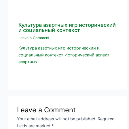
Культура азартных игр исторический
и социальный контекст
Leave a Comment
Культура азартных игр исторический и
социальный контекст Исторический аспект
азартных…
Leave a Comment
Your email address will not be published.
Required
fields are marked
*