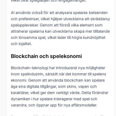
vilket ökar spelglädjen och engagemanget.
AI används också för att analysera spelares beteenden
och preferenser, vilket hjälper utvecklarna att skräddarsy
spelupplevelser. Genom att förstå vilka element som
attraherar spelarna kan utvecklarna skapa mer tilltalande
och lönsamma spel, vilket leder till högre kundnöjdhet
och lojalitet.
Blockchain och spelekonomi
Blockchain-teknologi har introducerat nya möjligheter
inom spelindustrin, särskilt när det kommer till spelens
ekonomi. Genom att använda blockchain kan spelare
äga sina digitala tillgångar, som skins, vapen och
karaktärer, vilket ger dem verkligt värde. Detta förändrar
dynamiken i hur spelare interagerar med spel och
varandra, och öppnar upp för nya affärsmodeller.