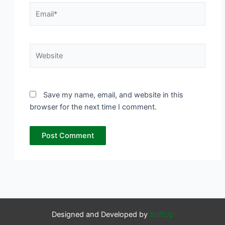
Email*
Website
Save my name, email, and website in this
browser for the next time I comment.
Designed and Developed by
SoftUp