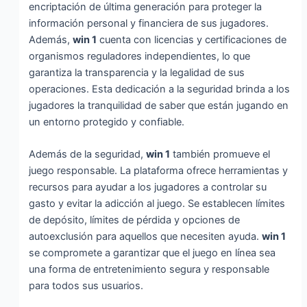
encriptación de última generación para proteger la
información personal y financiera de sus jugadores.
Además,
win 1
cuenta con licencias y certificaciones de
organismos reguladores independientes, lo que
garantiza la transparencia y la legalidad de sus
operaciones. Esta dedicación a la seguridad brinda a los
jugadores la tranquilidad de saber que están jugando en
un entorno protegido y confiable.
Además de la seguridad,
win 1
también promueve el
juego responsable. La plataforma ofrece herramientas y
recursos para ayudar a los jugadores a controlar su
gasto y evitar la adicción al juego. Se establecen límites
de depósito, límites de pérdida y opciones de
autoexclusión para aquellos que necesiten ayuda.
win 1
se compromete a garantizar que el juego en línea sea
una forma de entretenimiento segura y responsable
para todos sus usuarios.