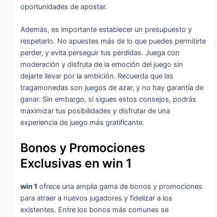
oportunidades de apostar.
Además, es importante establecer un presupuesto y
respetarlo. No apuestes más de lo que puedes permitirte
perder, y evita perseguir tus pérdidas. Juega con
moderación y disfruta de la emoción del juego sin
dejarte llevar por la ambición. Recuerda que las
tragamonedas son juegos de azar, y no hay garantía de
ganar. Sin embargo, si sigues estos consejos, podrás
maximizar tus posibilidades y disfrutar de una
experiencia de juego más gratificante.
Bonos y Promociones
Exclusivas en win 1
win 1
ofrece una amplia gama de bonos y promociones
para atraer a nuevos jugadores y fidelizar a los
existentes. Entre los bonos más comunes se