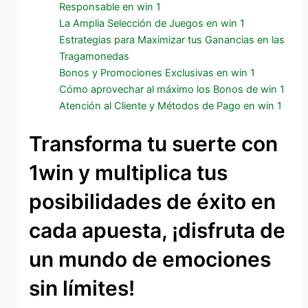
Responsable en win 1
La Amplia Selección de Juegos en win 1
Estrategias para Maximizar tus Ganancias en las
Tragamonedas
Bonos y Promociones Exclusivas en win 1
Cómo aprovechar al máximo los Bonos de win 1
Atención al Cliente y Métodos de Pago en win 1
Transforma tu suerte con
1win y multiplica tus
posibilidades de éxito en
cada apuesta, ¡disfruta de
un mundo de emociones
sin límites!