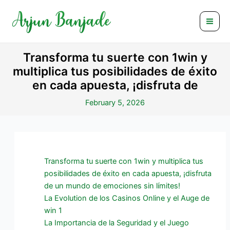
Skip
Post
Mai
to
navigation
Men
content
Transforma tu suerte con 1win y
multiplica tus posibilidades de éxito
en cada apuesta, ¡disfruta de
February 5, 2026
Transforma tu suerte con 1win y multiplica tus
posibilidades de éxito en cada apuesta, ¡disfruta
de un mundo de emociones sin límites!
La Evolution de los Casinos Online y el Auge de
win 1
La Importancia de la Seguridad y el Juego