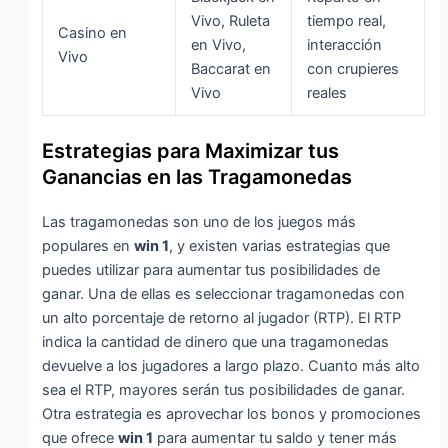
Vivo, Ruleta
tiempo real,
Casino en
en Vivo,
interacción
Vivo
Baccarat en
con crupieres
Vivo
reales
Estrategias para Maximizar tus
Ganancias en las Tragamonedas
Las tragamonedas son uno de los juegos más
populares en
win 1
, y existen varias estrategias que
puedes utilizar para aumentar tus posibilidades de
ganar. Una de ellas es seleccionar tragamonedas con
un alto porcentaje de retorno al jugador (RTP). El RTP
indica la cantidad de dinero que una tragamonedas
devuelve a los jugadores a largo plazo. Cuanto más alto
sea el RTP, mayores serán tus posibilidades de ganar.
Otra estrategia es aprovechar los bonos y promociones
que ofrece
win 1
para aumentar tu saldo y tener más