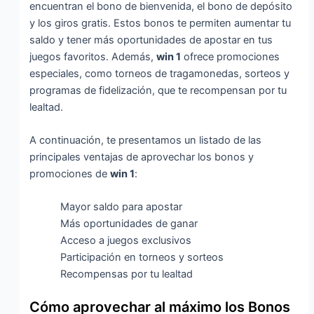
encuentran el bono de bienvenida, el bono de depósito
y los giros gratis. Estos bonos te permiten aumentar tu
saldo y tener más oportunidades de apostar en tus
juegos favoritos. Además,
win 1
ofrece promociones
especiales, como torneos de tragamonedas, sorteos y
programas de fidelización, que te recompensan por tu
lealtad.
A continuación, te presentamos un listado de las
principales ventajas de aprovechar los bonos y
promociones de
win 1
:
Mayor saldo para apostar
Más oportunidades de ganar
Acceso a juegos exclusivos
Participación en torneos y sorteos
Recompensas por tu lealtad
Cómo aprovechar al máximo los Bonos