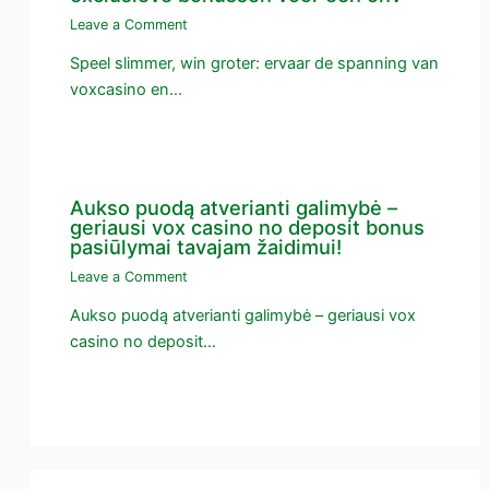
Leave a Comment
Speel slimmer, win groter: ervaar de spanning van
voxcasino en…
Aukso puodą atverianti galimybė –
geriausi vox casino no deposit bonus
pasiūlymai tavajam žaidimui!
Leave a Comment
Aukso puodą atverianti galimybė – geriausi vox
casino no deposit…