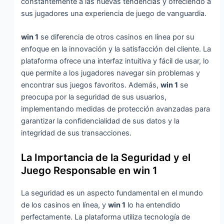
constantemente a las nuevas tendencias y ofreciendo a
sus jugadores una experiencia de juego de vanguardia.
win 1
se diferencia de otros casinos en línea por su
enfoque en la innovación y la satisfacción del cliente. La
plataforma ofrece una interfaz intuitiva y fácil de usar, lo
que permite a los jugadores navegar sin problemas y
encontrar sus juegos favoritos. Además,
win 1
se
preocupa por la seguridad de sus usuarios,
implementando medidas de protección avanzadas para
garantizar la confidencialidad de sus datos y la
integridad de sus transacciones.
La Importancia de la Seguridad y el
Juego Responsable en win 1
La seguridad es un aspecto fundamental en el mundo
de los casinos en línea, y
win 1
lo ha entendido
perfectamente. La plataforma utiliza tecnología de