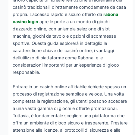
la loro capacità di ricreare l’emozione e l’adrenalina dei
casinò tradizionali, direttamente comodamente da casa
propria. L’accesso rapido e sicuro offerto da
rabona
casino login
apre le porte a un mondo di giochi
d’azzardo online, con un’ampia selezione di slot
machine, giochi da tavolo e opzioni di scommesse
sportive. Questa guida esplorerà in dettaglio le
caratteristiche chiave dei casinò online, i vantaggi
dell’utilizzo di piattaforme come Rabona, e le
considerazioni importanti per un’esperienza di gioco
responsabile.
Entrare in un casinò online affidabile richiede spesso un
processo di registrazione semplice e veloce. Una volta
completata la registrazione, gli utenti possono accedere
a una vasta gamma di giochi e offerte promozionali.
Tuttavia, è fondamentale scegliere una piattaforma che
offra un ambiente di gioco sicuro e trasparente. Prestare
attenzione alle licenze, ai protocolli di sicurezza e alle