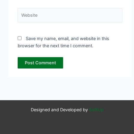
Website
Save my name, email, and website in this
browser for the next time I comment.
Designed and Developed by
SoftUp