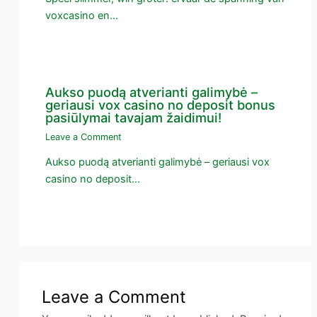
voxcasino en…
Aukso puodą atverianti galimybė –
geriausi vox casino no deposit bonus
pasiūlymai tavajam žaidimui!
Leave a Comment
Aukso puodą atverianti galimybė – geriausi vox
casino no deposit…
Leave a Comment