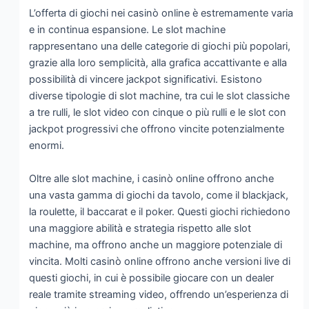
L’offerta di giochi nei casinò online è estremamente varia
e in continua espansione. Le slot machine
rappresentano una delle categorie di giochi più popolari,
grazie alla loro semplicità, alla grafica accattivante e alla
possibilità di vincere jackpot significativi. Esistono
diverse tipologie di slot machine, tra cui le slot classiche
a tre rulli, le slot video con cinque o più rulli e le slot con
jackpot progressivi che offrono vincite potenzialmente
enormi.
Oltre alle slot machine, i casinò online offrono anche
una vasta gamma di giochi da tavolo, come il blackjack,
la roulette, il baccarat e il poker. Questi giochi richiedono
una maggiore abilità e strategia rispetto alle slot
machine, ma offrono anche un maggiore potenziale di
vincita. Molti casinò online offrono anche versioni live di
questi giochi, in cui è possibile giocare con un dealer
reale tramite streaming video, offrendo un’esperienza di