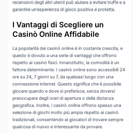
recensioni degli altri utenti può aiutare a evitare truffe e a
garantire un’esperienza di gioco positiva e protetta.
I Vantaggi di Scegliere un
Casinò Online Affidabile
La popolarità dei casinò online è in costante crescita, e
questo è dovuto a una serie di vantaggi che offrono
rispetto ai casinò fisici. Innanzitutto, la comodità è un
fattore determinante. I casinò online sono accessibili 24
ore su 24, 7 giorni su 7, da qualsiasi luogo con una
connessione internet. Questo significa che è possibile
giocare quando e dove si preferisce, senza doversi
preoccupare degli orari di apertura o della distanza
geografica. Inoltre, i casinò online offrono spesso una
selezione di giochi molto più ampia rispetto ai casinò
tradizionali, consentendo ai giocatori di trovare sempre
qualcosa di nuovo e interessante da provare.