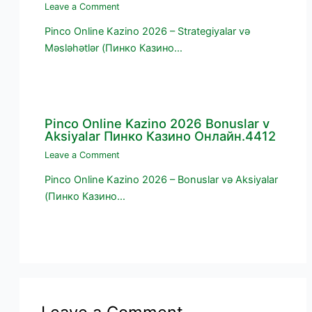
Leave a Comment
Pinco Online Kazino 2026 – Strategiyalar və
Məsləhətlər (Пинко Казино…
Pinco Online Kazino 2026 Bonuslar v
Aksiyalar Пинко Казино Онлайн.4412
Leave a Comment
Pinco Online Kazino 2026 – Bonuslar və Aksiyalar
(Пинко Казино…