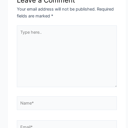
Leave a Comment
Your email address will not be published.
Required
fields are marked
*
Type
here..
Name*
Email*