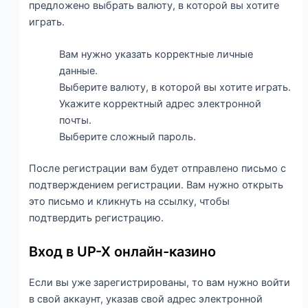
предложено выбрать валюту, в которой вы хотите
играть.
Вам нужно указать корректные личные
данные.
Выберите валюту, в которой вы хотите играть.
Укажите корректный адрес электронной
почты.
Выберите сложный пароль.
После регистрации вам будет отправлено письмо с
подтверждением регистрации. Вам нужно открыть
это письмо и кликнуть на ссылку, чтобы
подтвердить регистрацию.
Вход в UP-X онлайн-казино
Если вы уже зарегистрированы, то вам нужно войти
в свой аккаунт, указав свой адрес электронной