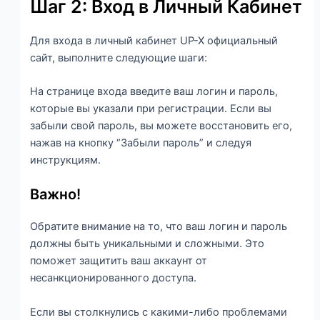
Шаг 2: Вход в Личный Кабинет
Для входа в личный кабинет UP-X официальный
сайт, выполните следующие шаги:
На странице входа введите ваш логин и пароль,
которые вы указали при регистрации. Если вы
забыли свой пароль, вы можете восстановить его,
нажав на кнопку “Забыли пароль” и следуя
инструкциям.
Важно!
Обратите внимание на то, что ваш логин и пароль
должны быть уникальными и сложными. Это
поможет защитить ваш аккаунт от
несанкционированного доступа.
Если вы столкнулись с какими-либо проблемами