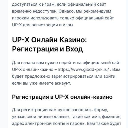
доступаться к играм, если официальный сайт
временно недоступен. Однако, мы рекомендуем
игрокам использовать только официальный сайт
UP-X для регистрации и игры.
UP-X Онлайн Казино:
Регистрация и Вход
Для начала вам нужно перейти на официальный сайт
UP-X онлайн-казино – https://www.gibdd-prk.ru/ . Вам
будет предложено зарегистрироваться или войти,
если вы уже имеете аккаунт.
Регистрация в UP-X онлайн-казино
Для регистрации вам нужно заполнить форму,
указав свои личные данные, такие как имя, фамилия,
адрес электронной почты и пароль. Вам также будет