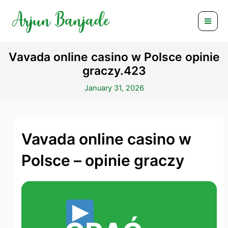
Skip
Post
Mai
to
navigation
Men
content
Vavada online casino w Polsce opinie
graczy.423
January 31, 2026
Vavada online casino w
Polsce – opinie graczy