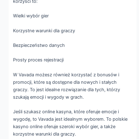
korzyści to:
Wielki wybór gier
Korzystne warunki dla graczy
Bezpieczeństwo danych
Prosty proces rejestracji
W Vavada możesz również korzystać z bonusów i
promocji, które są dostępne dla nowych i stałych
graczy. To jest idealne rozwiązanie dla tych, którzy
szukają emocji i wygody w grach.
Jeśli szukasz online kasyna, które oferuje emocje i
wygodę, to Vavada jest idealnym wyborem. To polskie
kasyno online oferuje szeroki wybór gier, a także
korzystne warunki dla graczy.