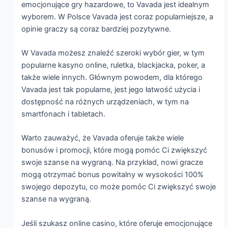
emocjonujące gry hazardowe, to Vavada jest idealnym
wyborem. W Polsce Vavada jest coraz popularniejsze, a
opinie graczy są coraz bardziej pozytywne.
W Vavada możesz znaleźć szeroki wybór gier, w tym
popularne kasyno online, ruletka, blackjacka, poker, a
także wiele innych. Głównym powodem, dla którego
Vavada jest tak popularne, jest jego łatwość użycia i
dostępność na różnych urządzeniach, w tym na
smartfonach i tabletach.
Warto zauważyć, że Vavada oferuje także wiele
bonusów i promocji, które mogą pomóc Ci zwiększyć
swoje szanse na wygraną. Na przykład, nowi gracze
mogą otrzymać bonus powitalny w wysokości 100%
swojego depozytu, co może pomóc Ci zwiększyć swoje
szanse na wygraną.
Jeśli szukasz online casino, które oferuje emocjonujące