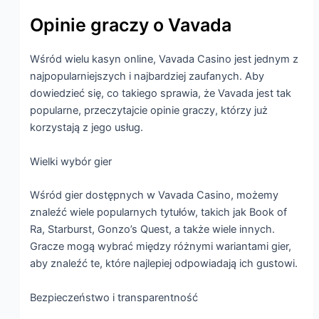
Opinie graczy o Vavada
Wśród wielu kasyn online, Vavada Casino jest jednym z
najpopularniejszych i najbardziej zaufanych. Aby
dowiedzieć się, co takiego sprawia, że Vavada jest tak
popularne, przeczytajcie opinie graczy, którzy już
korzystają z jego usług.
Wielki wybór gier
Wśród gier dostępnych w Vavada Casino, możemy
znaleźć wiele popularnych tytułów, takich jak Book of
Ra, Starburst, Gonzo’s Quest, a także wiele innych.
Gracze mogą wybrać między różnymi wariantami gier,
aby znaleźć te, które najlepiej odpowiadają ich gustowi.
Bezpieczeństwo i transparentność