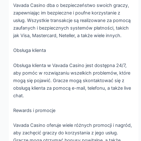
Vavada Casino dba o bezpieczeństwo swoich graczy,
zapewniając im bezpieczne i poufne korzystanie z
usług. Wszystkie transakcje są realizowane za pomocą
zaufanych i bezpiecznych systemów płatności, takich
jak Visa, Mastercard, Neteller, a także wiele innych.
Obsługa klienta
Obsługa klienta w Vavada Casino jest dostępna 24/7,
aby pomóc w rozwiązaniu wszelkich problemów, które
mogą się pojawić. Gracze mogą skontaktować się z
obsługą klienta za pomocą e-mail, telefonu, a także live
chat.
Rewards i promocje
Vavada Casino oferuje wiele różnych promocji i nagród,
aby zachęcić graczy do korzystania z jego usług.
Gracze mogą otrzymać bonusy powitalne, a także