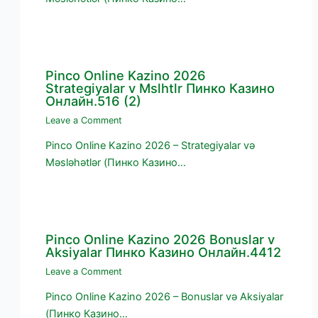
Pinco Online Kazino 2026
Strategiyalar v Mslhtlr Пинко Казино
Онлайн.516 (2)
Leave a Comment
Pinco Online Kazino 2026 – Strategiyalar və
Məsləhətlər (Пинко Казино…
Pinco Online Kazino 2026 Bonuslar v
Aksiyalar Пинко Казино Онлайн.4412
Leave a Comment
Pinco Online Kazino 2026 – Bonuslar və Aksiyalar
(Пинко Казино…