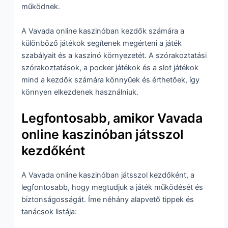
működnek.
A Vavada online kaszinóban kezdők számára a
különböző játékok segítenek megérteni a játék
szabályait és a kaszinó környezetét. A szórakoztatási
szórakoztatások, a pocker játékok és a slot játékok
mind a kezdők számára könnyűek és érthetőek, így
könnyen elkezdenek használniuk.
Legfontosabb, amikor Vavada
online kaszinóban játsszol
kezdőként
A Vavada online kaszinóban játsszol kezdőként, a
legfontosabb, hogy megtudjuk a játék működését és
biztonságosságát. Íme néhány alapvető tippek és
tanácsok listája: