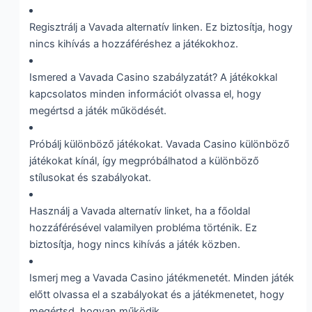
Regisztrálj a Vavada alternatív linken. Ez biztosítja, hogy
nincs kihívás a hozzáféréshez a játékokhoz.
Ismered a Vavada Casino szabályzatát? A játékokkal
kapcsolatos minden információt olvassa el, hogy
megértsd a játék működését.
Próbálj különböző játékokat. Vavada Casino különböző
játékokat kínál, így megpróbálhatod a különböző
stílusokat és szabályokat.
Használj a Vavada alternatív linket, ha a főoldal
hozzáférésével valamilyen probléma történik. Ez
biztosítja, hogy nincs kihívás a játék közben.
Ismerj meg a Vavada Casino játékmenetét. Minden játék
előtt olvassa el a szabályokat és a játékmenetet, hogy
megértsd, hogyan működik.