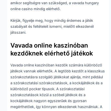
amikor segítségre van szükséged, a vavada hungary
online casino mindig elérhető.
Kérjük, figyelje meg, hogy mindig érdemes a játék
szabályait és feltételeit ismerni, mielőtt elkezdenél
játsszani.
Vavada online kaszinóban
kezdőknek elérhető játékok
Vavada online kaszinóban kezdők számára különböző
játékok vannak elérhetők. A legtöbb kezdőt a klasszikus
szórakoztatásra szolgáló játékokat ajánlja, mint például
a szórakoztatási szórakoztatások, a kockájátékok és a
különböző pocker típusok. A szórakoztatási
szórakoztatások közül a szóbeli játékok és a
kockájátékok nagyon egyszerűek és gyorsan
megérthetőek, így könnyen elkezdenek használniuk. A