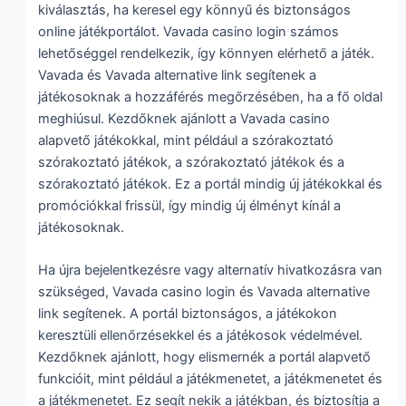
kiválasztás, ha keresel egy könnyű és biztonságos
online játékportálot. Vavada casino login számos
lehetőséggel rendelkezik, így könnyen elérhető a játék.
Vavada és Vavada alternative link segítenek a
játékosoknak a hozzáférés megőrzésében, ha a fő oldal
meghiúsul. Kezdőknek ajánlott a Vavada casino
alapvető játékokkal, mint például a szórakoztató
szórakoztató játékok, a szórakoztató játékok és a
szórakoztató játékok. Ez a portál mindig új játékokkal és
promóciókkal frissül, így mindig új élményt kínál a
játékosoknak.
Ha újra bejelentkezésre vagy alternatív hivatkozásra van
szükséged, Vavada casino login és Vavada alternative
link segítenek. A portál biztonságos, a játékokon
keresztüli ellenőrzésekkel és a játékosok védelmével.
Kezdőknek ajánlott, hogy elismernék a portál alapvető
funkcióit, mint például a játékmenetet, a játékmenetet és
a játékmenetet. Ez segít nekik a játékban, és biztosítja a