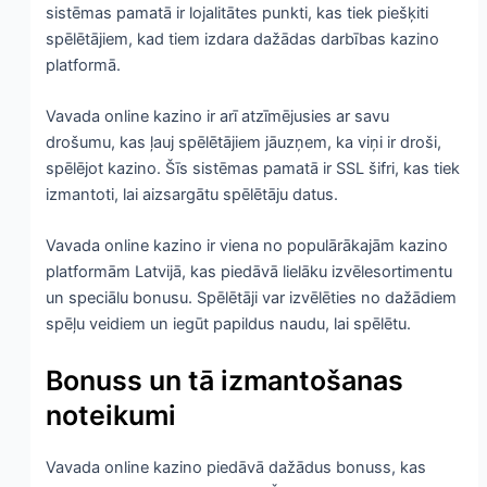
sistēmas pamatā ir lojalitātes punkti, kas tiek piešķiti
spēlētājiem, kad tiem izdara dažādas darbības kazino
platformā.
Vavada online kazino ir arī atzīmējusies ar savu
drošumu, kas ļauj spēlētājiem jāuzņem, ka viņi ir droši,
spēlējot kazino. Šīs sistēmas pamatā ir SSL šifri, kas tiek
izmantoti, lai aizsargātu spēlētāju datus.
Vavada online kazino ir viena no populārākajām kazino
platformām Latvijā, kas piedāvā lielāku izvēlesortimentu
un speciālu bonusu. Spēlētāji var izvēlēties no dažādiem
spēļu veidiem un iegūt papildus naudu, lai spēlētu.
Bonuss un tā izmantošanas
noteikumi
Vavada online kazino piedāvā dažādus bonuss, kas