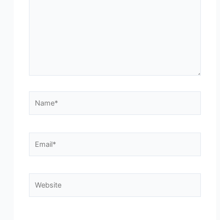
Name*
Email*
Website