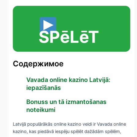
SPēLēT
Содержимое
Vavada online kazino Latvijā:
iepazīšanās
Bonuss un tā izmantošanas
noteikumi
Latvijā populārākās online kazino veidi ir Vavada online
kazino, kas piedāvā iespēju spēlēt dažādām spēlēm,