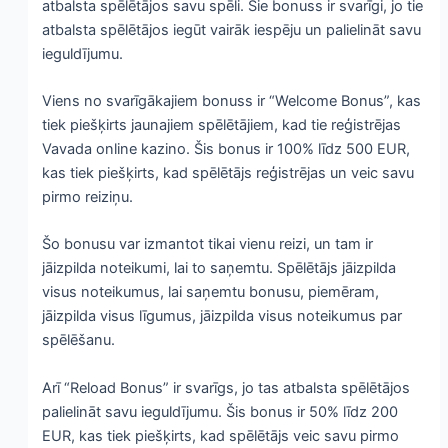
atbalsta spēlētājos savu spēli. Šie bonuss ir svarīgi, jo tie
atbalsta spēlētājos iegūt vairāk iespēju un palielināt savu
ieguldījumu.
Viens no svarīgākajiem bonuss ir “Welcome Bonus”, kas
tiek piešķirts jaunajiem spēlētājiem, kad tie reģistrējas
Vavada online kazino. Šis bonus ir 100% līdz 500 EUR,
kas tiek piešķirts, kad spēlētājs reģistrējas un veic savu
pirmo reiziņu.
Šo bonusu var izmantot tikai vienu reizi, un tam ir
jāizpilda noteikumi, lai to saņemtu. Spēlētājs jāizpilda
visus noteikumus, lai saņemtu bonusu, piemēram,
jāizpilda visus līgumus, jāizpilda visus noteikumus par
spēlēšanu.
Arī “Reload Bonus” ir svarīgs, jo tas atbalsta spēlētājos
palielināt savu ieguldījumu. Šis bonus ir 50% līdz 200
EUR, kas tiek piešķirts, kad spēlētājs veic savu pirmo