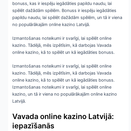
bonuss, kas ir iespēju iegādāties papildu naudu, lai
spēlēt dažādām spēlēm. Bonuss ir iespēju iegādāties
papildu naudu, lai spēlēt dažādām spēlēm, un tā ir viena
no populārākajām online kazino Latvijā.
Izmantošanas noteikumi ir svarīgi, lai spēlēt online
kazino. Tādējā, mēs izpētīsim, kā darbojas Vavada
online kazino, kā to spēlēt un kā iegādāties bonuss.
Izmantošanas noteikumi ir svarīgi, lai spēlēt online
kazino. Tādējā, mēs izpētīsim, kā darbojas Vavada
online kazino, kā to spēlēt un kā iegādāties bonuss.
Izmantošanas noteikumi ir svarīgi, lai spēlēt online
kazino, un tā ir viena no populārākajām online kazino
Latvijā.
Vavada online kazino Latvijā:
iepazīšanās