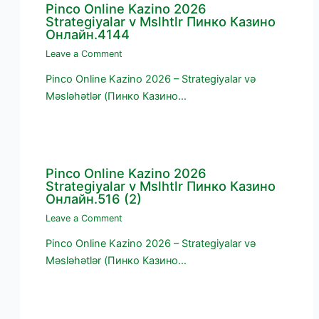
Pinco Online Kazino 2026
Strategiyalar v Mslhtlr Пинко Казино
Онлайн.4144
Leave a Comment
Pinco Online Kazino 2026 – Strategiyalar və
Məsləhətlər (Пинко Казино…
Pinco Online Kazino 2026
Strategiyalar v Mslhtlr Пинко Казино
Онлайн.516 (2)
Leave a Comment
Pinco Online Kazino 2026 – Strategiyalar və
Məsləhətlər (Пинко Казино…