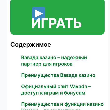
ИГРАТЬ
Содержимое
Вавада казино – надежный
партнер для игроков
Преимущества Вавада казино
Официальный сайт Vavada –
доступ к играм и бонусам
Преимущества и функции казино