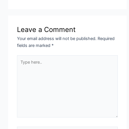
Leave a Comment
Your email address will not be published.
Required
fields are marked
*
Type
here..