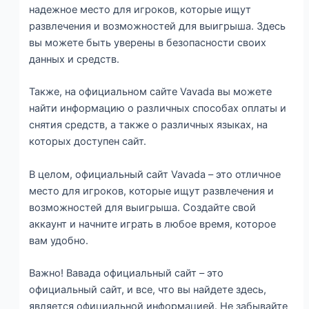
надежное место для игроков, которые ищут
развлечения и возможностей для выигрыша. Здесь
вы можете быть уверены в безопасности своих
данных и средств.
Также, на официальном сайте Vavada вы можете
найти информацию о различных способах оплаты и
снятия средств, а также о различных языках, на
которых доступен сайт.
В целом, официальный сайт Vavada – это отличное
место для игроков, которые ищут развлечения и
возможностей для выигрыша. Создайте свой
аккаунт и начните играть в любое время, которое
вам удобно.
Важно! Вавада официальный сайт – это
официальный сайт, и все, что вы найдете здесь,
является официальной информацией. Не забывайте