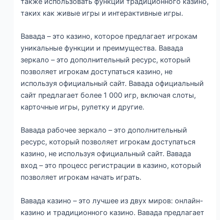
также использовать функции традиционного казино,
таких как живые игры и интерактивные игры.
Вавада – это казино, которое предлагает игрокам
уникальные функции и преимущества. Вавада
зеркало – это дополнительный ресурс, который
позволяет игрокам доступаться казино, не
используя официальный сайт. Вавада официальный
сайт предлагает более 1 000 игр, включая слоты,
карточные игры, рулетку и другие.
Вавада рабочее зеркало – это дополнительный
ресурс, который позволяет игрокам доступаться
казино, не используя официальный сайт. Вавада
вход – это процесс регистрации в казино, который
позволяет игрокам начать играть.
Вавада казино – это лучшее из двух миров: онлайн-
казино и традиционного казино. Вавада предлагает