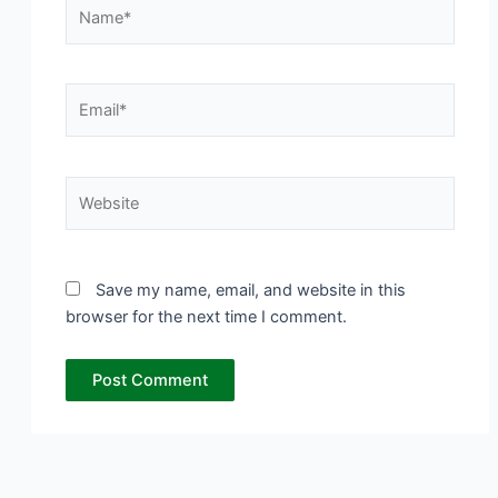
Name*
Email*
Website
Save my name, email, and website in this
browser for the next time I comment.