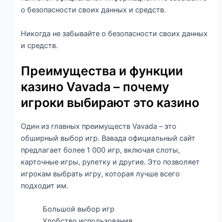
о безопасности своих данных и средств.
Никогда не забывайте о безопасности своих данных
и средств.
Преимущества и функции
казино Vavada – почему
игроки выбирают это казино
Один из главных преимуществ Vavada – это
обширный выбор игр. Вавада официальный сайт
предлагает более 1 000 игр, включая слоты,
карточные игры, рулетку и другие. Это позволяет
игрокам выбрать игру, которая лучше всего
подходит им.
Большой выбор игр
Удобство использования