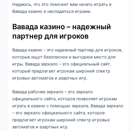
Надеюсь, что это поможет вам начать играть в
Вавада казино и насладиться играми.
Вавада казино – надежный
партнер для игроков
Вавада казино – это надежный партнер для игроков,
которые ищут безопасное и выгодное место для
игры. Вавада зеркало – это официальный сайт,
который предлагает игрокам широкий спектр
игровых автоматов и азартных игр.
Вавада рабочее зеркало – это зеркало
официального сайта, которое позволяет игрокам
играть в казино с помощью зеркала. Вавада зеркало
– это зеркало официального сайта, которое
предлагает игрокам широкий спектр игровых
автоматов и азартных игр.