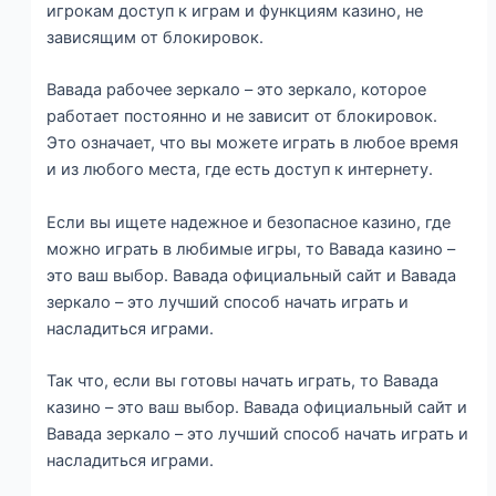
игрокам доступ к играм и функциям казино, не
зависящим от блокировок.
Вавада рабочее зеркало – это зеркало, которое
работает постоянно и не зависит от блокировок.
Это означает, что вы можете играть в любое время
и из любого места, где есть доступ к интернету.
Если вы ищете надежное и безопасное казино, где
можно играть в любимые игры, то Вавада казино –
это ваш выбор. Вавада официальный сайт и Вавада
зеркало – это лучший способ начать играть и
насладиться играми.
Так что, если вы готовы начать играть, то Вавада
казино – это ваш выбор. Вавада официальный сайт и
Вавада зеркало – это лучший способ начать играть и
насладиться играми.