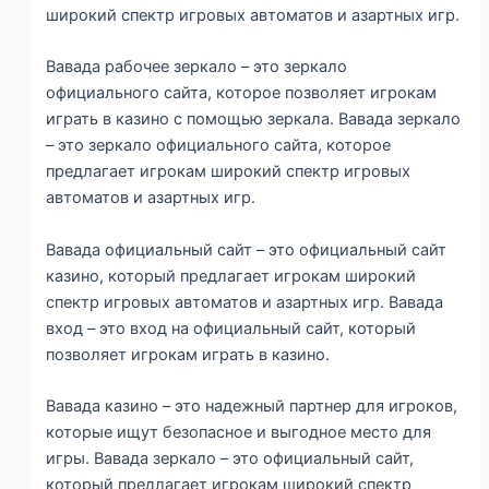
широкий спектр игровых автоматов и азартных игр.
Вавада рабочее зеркало – это зеркало
официального сайта, которое позволяет игрокам
играть в казино с помощью зеркала. Вавада зеркало
– это зеркало официального сайта, которое
предлагает игрокам широкий спектр игровых
автоматов и азартных игр.
Вавада официальный сайт – это официальный сайт
казино, который предлагает игрокам широкий
спектр игровых автоматов и азартных игр. Вавада
вход – это вход на официальный сайт, который
позволяет игрокам играть в казино.
Вавада казино – это надежный партнер для игроков,
которые ищут безопасное и выгодное место для
игры. Вавада зеркало – это официальный сайт,
который предлагает игрокам широкий спектр