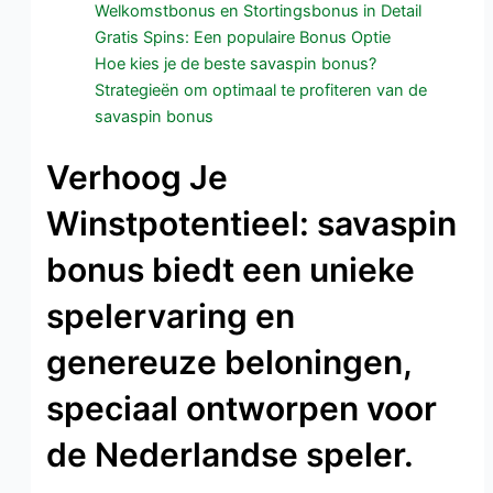
Welkomstbonus en Stortingsbonus in Detail
Gratis Spins: Een populaire Bonus Optie
Hoe kies je de beste savaspin bonus?
Strategieën om optimaal te profiteren van de
savaspin bonus
Verhoog Je
Winstpotentieel: savaspin
bonus biedt een unieke
spelervaring en
genereuze beloningen,
speciaal ontworpen voor
de Nederlandse speler.