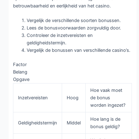
betrouwbaarheid en eerlijkheid van het casino.
Vergelijk de verschillende soorten bonussen.
Lees de bonusvoorwaarden zorgvuldig door.
Controleer de inzetvereisten en
geldigheidstermijn.
Vergelijk de bonussen van verschillende casino’s.
Factor
Belang
Opgave
Hoe vaak moet
Inzetvereisten
Hoog
de bonus
worden ingezet?
Hoe lang is de
Geldigheidstermijn
Middel
bonus geldig?