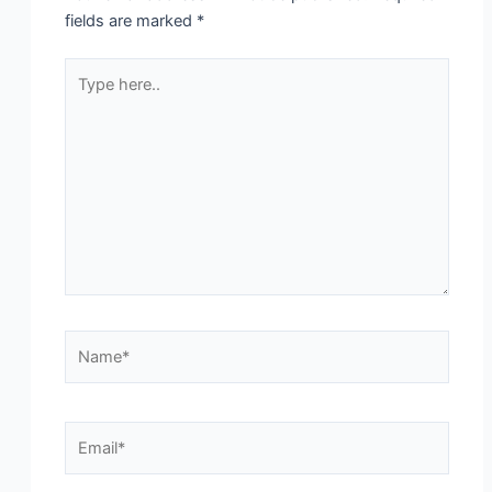
fields are marked
*
Type
here..
Name*
Email*