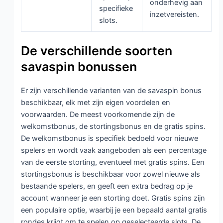
onderhevig aan
specifieke
inzetvereisten.
slots.
De verschillende soorten
savaspin bonussen
Er zijn verschillende varianten van de savaspin bonus
beschikbaar, elk met zijn eigen voordelen en
voorwaarden. De meest voorkomende zijn de
welkomstbonus, de stortingsbonus en de gratis spins.
De welkomstbonus is specifiek bedoeld voor nieuwe
spelers en wordt vaak aangeboden als een percentage
van de eerste storting, eventueel met gratis spins. Een
stortingsbonus is beschikbaar voor zowel nieuwe als
bestaande spelers, en geeft een extra bedrag op je
account wanneer je een storting doet. Gratis spins zijn
een populaire optie, waarbij je een bepaald aantal gratis
rondes krijgt om te spelen op geselecteerde slots. De