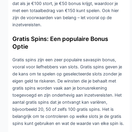
dat als je €100 stort, je €50 bonus krijgt, waardoor je
met een totaalbedrag van €150 kunt spelen. Ook hier
zijn de voorwaarden van belang – let vooral op de
inzetvereisten.
Gratis Spins: Een populaire Bonus
Optie
Gratis spins zijn een zeer populaire savaspin bonus,
vooral voor liefhebbers van slots. Gratis spins geven je
de kans om te spelen op geselecteerde slots zonder je
eigen geld te riskeren. De winsten die je behaalt met
gratis spins worden vaak aan je bonusrekening
toegevoegd en zijn onderhevig aan inzetvereisten. Het
aantal gratis spins dat je ontvangt kan variëren,
bijvoorbeeld 20, 50 of zelfs 100 gratis spins. Het is
belangrijk om te controleren op welke slots je de gratis
spins kunt gebruiken en wat de waarde van elke spin is.