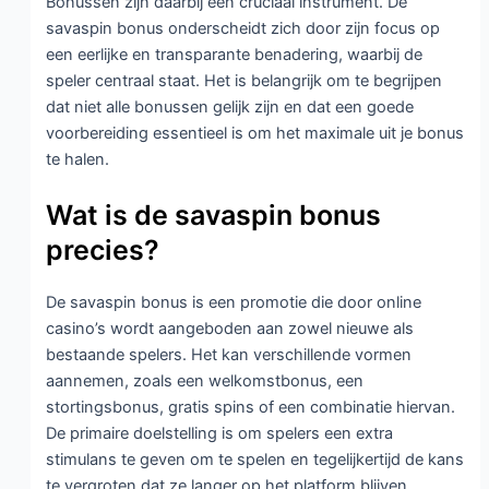
Bonussen zijn daarbij een cruciaal instrument. De
savaspin bonus onderscheidt zich door zijn focus op
een eerlijke en transparante benadering, waarbij de
speler centraal staat. Het is belangrijk om te begrijpen
dat niet alle bonussen gelijk zijn en dat een goede
voorbereiding essentieel is om het maximale uit je bonus
te halen.
Wat is de savaspin bonus
precies?
De savaspin bonus is een promotie die door online
casino’s wordt aangeboden aan zowel nieuwe als
bestaande spelers. Het kan verschillende vormen
aannemen, zoals een welkomstbonus, een
stortingsbonus, gratis spins of een combinatie hiervan.
De primaire doelstelling is om spelers een extra
stimulans te geven om te spelen en tegelijkertijd de kans
te vergroten dat ze langer op het platform blijven.