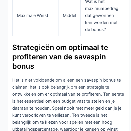
Wat is het
maximumbedrag
Maximale Winst
Middel
dat gewonnen
kan worden met
de bonus?
Strategieën om optimaal te
profiteren van de savaspin
bonus
Het is niet voldoende om alleen een savaspin bonus te
claimen; het is ook belangrijk om een strategie te
ontwikkelen om er optimaal van te profiteren. Ten eerste
is het essentieel om een budget vast te stellen en je
daaraan te houden. Speel nooit met meer geld dan je je
kunt veroorloven te verliezen. Ten tweede is het
belangrijk om te kiezen voor spellen met een hoog
uitbetalingspercentage, waardoor je kansen op winst