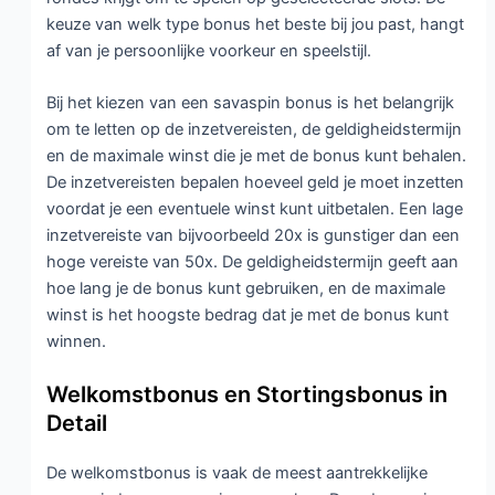
keuze van welk type bonus het beste bij jou past, hangt
af van je persoonlijke voorkeur en speelstijl.
Bij het kiezen van een savaspin bonus is het belangrijk
om te letten op de inzetvereisten, de geldigheidstermijn
en de maximale winst die je met de bonus kunt behalen.
De inzetvereisten bepalen hoeveel geld je moet inzetten
voordat je een eventuele winst kunt uitbetalen. Een lage
inzetvereiste van bijvoorbeeld 20x is gunstiger dan een
hoge vereiste van 50x. De geldigheidstermijn geeft aan
hoe lang je de bonus kunt gebruiken, en de maximale
winst is het hoogste bedrag dat je met de bonus kunt
winnen.
Welkomstbonus en Stortingsbonus in
Detail
De welkomstbonus is vaak de meest aantrekkelijke