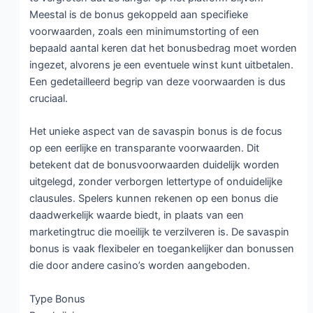
Meestal is de bonus gekoppeld aan specifieke
voorwaarden, zoals een minimumstorting of een
bepaald aantal keren dat het bonusbedrag moet worden
ingezet, alvorens je een eventuele winst kunt uitbetalen.
Een gedetailleerd begrip van deze voorwaarden is dus
cruciaal.
Het unieke aspect van de savaspin bonus is de focus
op een eerlijke en transparante voorwaarden. Dit
betekent dat de bonusvoorwaarden duidelijk worden
uitgelegd, zonder verborgen lettertype of onduidelijke
clausules. Spelers kunnen rekenen op een bonus die
daadwerkelijk waarde biedt, in plaats van een
marketingtruc die moeilijk te verzilveren is. De savaspin
bonus is vaak flexibeler en toegankelijker dan bonussen
die door andere casino’s worden aangeboden.
Type Bonus