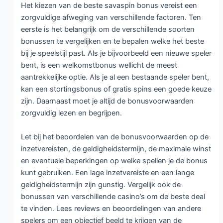
Het kiezen van de beste savaspin bonus vereist een
zorgvuldige afweging van verschillende factoren. Ten
eerste is het belangrijk om de verschillende soorten
bonussen te vergelijken en te bepalen welke het beste
bij je speelstijl past. Als je bijvoorbeeld een nieuwe speler
bent, is een welkomstbonus wellicht de meest
aantrekkelijke optie. Als je al een bestaande speler bent,
kan een stortingsbonus of gratis spins een goede keuze
zijn. Daarnaast moet je altijd de bonusvoorwaarden
zorgvuldig lezen en begrijpen.
Let bij het beoordelen van de bonusvoorwaarden op de
inzetvereisten, de geldigheidstermijn, de maximale winst
en eventuele beperkingen op welke spellen je de bonus
kunt gebruiken. Een lage inzetvereiste en een lange
geldigheidstermijn zijn gunstig. Vergelijk ook de
bonussen van verschillende casino’s om de beste deal
te vinden. Lees reviews en beoordelingen van andere
spelers om een objectief beeld te krijgen van de