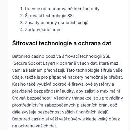
Licence od renomované herní autority
Šifrovací technologie SSL
Zásady ochrany osobních údajů
Zodpovědné hraní
Šifrovací technologie a ochrana dat
Betonred casino používá šifrovací technologii SSL
(Secure Socket Layer) k ochraně všech dat, která mezi
vámi a kasinem přecházejí. Tato technologie šifruje vaše
údaje, takže je pro případné hackery nemožné je přečíst.
Kasino také využívá pokročilé firewallové systémy a
pravidelné bezpečnostní audity, aby zajistilo maximální
úroveň bezpečnosti. Všechny transakce jsou prováděny
prostřednictvím zabezpečených platebních bran, což
dále zvyšuje bezpečnost vašich finančních údajů.
Betonred casino si váží vaší důvěry a klade velký důraz
na ochranu vašich dat.