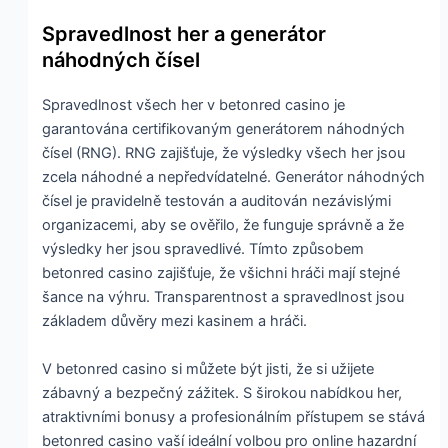
Spravedlnost her a generátor
náhodných čísel
Spravedlnost všech her v betonred casino je
garantována certifikovaným generátorem náhodných
čísel (RNG). RNG zajišťuje, že výsledky všech her jsou
zcela náhodné a nepředvídatelné. Generátor náhodných
čísel je pravidelně testován a auditován nezávislými
organizacemi, aby se ověřilo, že funguje správně a že
výsledky her jsou spravedlivé. Tímto způsobem
betonred casino zajišťuje, že všichni hráči mají stejné
šance na výhru. Transparentnost a spravedlnost jsou
základem důvěry mezi kasinem a hráči.
V betonred casino si můžete být jisti, že si užijete
zábavný a bezpečný zážitek. S širokou nabídkou her,
atraktivními bonusy a profesionálním přístupem se stává
betonred casino vaší ideální volbou pro online hazardní