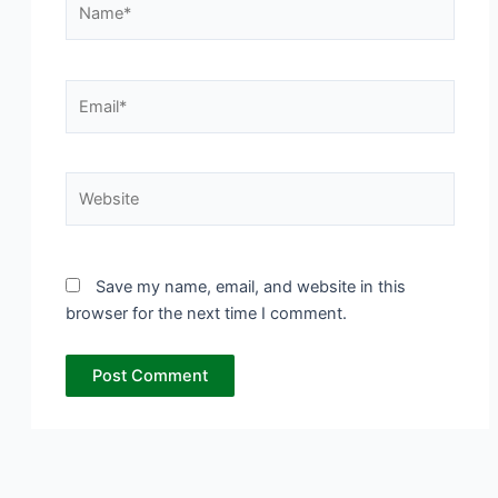
Email*
Website
Save my name, email, and website in this
browser for the next time I comment.