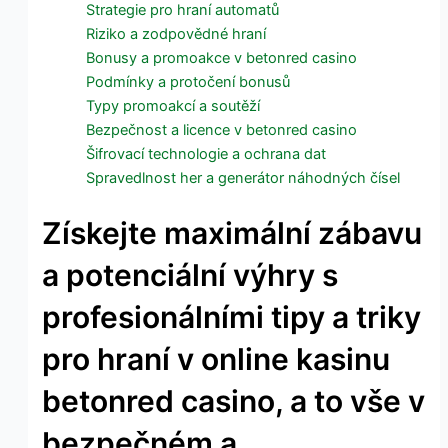
Strategie pro hraní automatů
Riziko a zodpovědné hraní
Bonusy a promoakce v betonred casino
Podmínky a protočení bonusů
Typy promoakcí a soutěží
Bezpečnost a licence v betonred casino
Šifrovací technologie a ochrana dat
Spravedlnost her a generátor náhodných čísel
Získejte maximální zábavu
a potenciální výhry s
profesionálními tipy a triky
pro hraní v online kasinu
betonred casino, a to vše v
bezpečném a