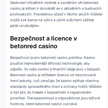
Sledování oficiálních stránek a sociálních sítí betonred
casino je klíčem k dozvědět se o aktuálních a budoucích
promoakcích. Pravidelnou účastí v těchto akcích můžete
zvýšit své šance na výhru a učinit svůj herní zážitek
ještě vzrušivějším.
Bezpečnost a licence v
betonred casino
Bezpečnost je pro betonred casino prioritou. Kasino
používá nejmodernější šifrovací technologie, aby
zajistilo, že vaše osobní a finanční údaje jsou v bezpečí.
Betonred casino je držitelem licence od renomované
herní autority, což zaručuje, že kasino splňuje všechny
standardy spravedlivého hraní a ochrany hráčů. Můžete
si být jisti, že hrajete v bezpečném a regulovaném
prostředí. Transparentnost a odpovědnost jsou klíčové
hodnoty, které betonred casino vyznává.