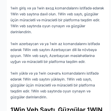
1win giriş və ya 1win вход komandalarını istifadə edərək
1Win veb saytına daxil olun. 1Win veb saytı, güzgülər
üçün müraciətli və müraciətli bir platforma təqdim edir.
1Win veb saytında oyun oynayın və güzgülər
dərinləndirin.
1win azerbaycan və ya 1win az komandalarını istifadə
edərək 1Win veb saytını Azerbaycan dili ilə növbəyə
qoyun. 1Win veb saytı, Azerbaycan məsləhətlərinə
uyğun və müraciətli bir platforma təqdim edir.
1win yüklə və ya 1win скачать komandalarını istifadə
edərək 1Win veb saytını yükləyin. 1Win veb saytı,
güzgülər üçün müraciətli və müraciətli bir platforma
təqdim edir. 1Win veb saytında oyun oynayın və
güzgülər dərinləndirin.
1Win Veb Saytı, Güzgülər 1WIN