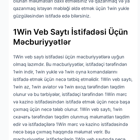
olunan məlumatları daxil etməlisiniz və qazanmaq və ya
qazanmaq istəyən məbləği əldə etmək üçün 1win yukle
güzgüləsindən istifadə edə bilərsiniz.
1Win Veb Saytı İstifadəsi Üçün
Məcburiyyətlər
1Win veb saytı istifadəsi üçün məcburiyyətlərə uyğun
olmaq lazımdır. Bu məcburiyyətlər, istifadəçi tərəfindən
1win indir, 1win yukle və 1win oyna komandalarını
istifadə etmək üçün necə tətbiq etməlidir. 1Win veb saytı,
1win az, 1win aviator və 1win вход tərəfindən təqdim
olunur və bu tərbiyələr, istifadəçi tərəfindən 1Win mərc
və kazino istifadəsindən istifadə etmək üçün necə başa
çıxmaq üçün necə tələb olunur. 1Win veb saytı, 1win
скачать tərəfindən təqdim olunmuş məlumatları təqdim
edir və istifadəçilərə 1Win mərc və kazino istifadəsində
necə başa çıxmaq haqqında məlumat verir. Bu
məcburiyyətlər, istifadəçilərin 1Win veb saytında necə