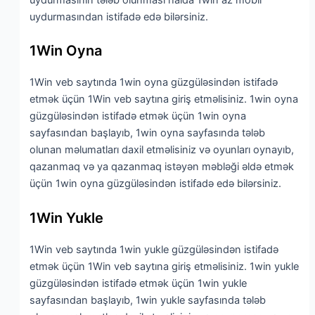
uydurmasının tələb olunması halda 1win az mobil
uydurmasından istifadə edə bilərsiniz.
1Win Oyna
1Win veb saytında 1win oyna güzgüləsindən istifadə
etmək üçün 1Win veb saytına giriş etməlisiniz. 1win oyna
güzgüləsindən istifadə etmək üçün 1win oyna
sayfasından başlayıb, 1win oyna sayfasında tələb
olunan məlumatları daxil etməlisiniz və oyunları oynayıb,
qazanmaq və ya qazanmaq istəyən məbləği əldə etmək
üçün 1win oyna güzgüləsindən istifadə edə bilərsiniz.
1Win Yukle
1Win veb saytında 1win yukle güzgüləsindən istifadə
etmək üçün 1Win veb saytına giriş etməlisiniz. 1win yukle
güzgüləsindən istifadə etmək üçün 1win yukle
sayfasından başlayıb, 1win yukle sayfasında tələb