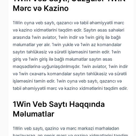
Mərc və Kazino
1Win oyna veb saytı, qazancı və təbii əhəmiyyətli mərc
və kazino xidmətlərini təqdim edir. Saytın əsas sahələri
arasında 1win aviator, 1win indir və 1win giriş ilə bağlı
məlumatlar yer alır. 1win yukle və 1win az komandalar
saytın təhlükəsiz və sürətli işləməsini təmin edir. 1win
giriş və 1win giriş ilə bağlı məlumatlar saytın əsas
məqsədlərinə uyğunlaşdırılmışdır. 1win aviator, 1win indir
və 1win скачать komandalar saytın təhlükəsiz və sürətli
işləməsini təmin edir. 1win oyna veb saytı, qazancı və
təbii əhəmiyyətli mərc və kazino xidmətlərini təqdim edir.
1Win Veb Saytı Haqqında
Məlumatlar
1Win veb saytı, qazino və mərc mərkəzi mərhələdən
başlayaraq, ən geniş mərc və qazino xidmətlərini təqdim