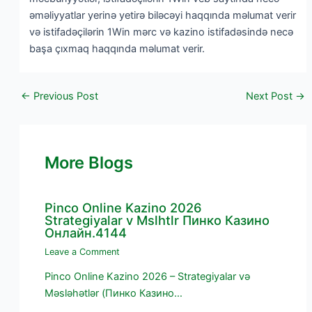
əməliyyatlar yerinə yetirə biləcəyi haqqında məlumat verir
və istifadəçilərin 1Win mərc və kazino istifadəsində necə
başa çıxmaq haqqında məlumat verir.
←
Previous Post
Next Post
→
More Blogs
Pinco Online Kazino 2026
Strategiyalar v Mslhtlr Пинко Казино
Онлайн.4144
Leave a Comment
Pinco Online Kazino 2026 – Strategiyalar və
Məsləhətlər (Пинко Казино…