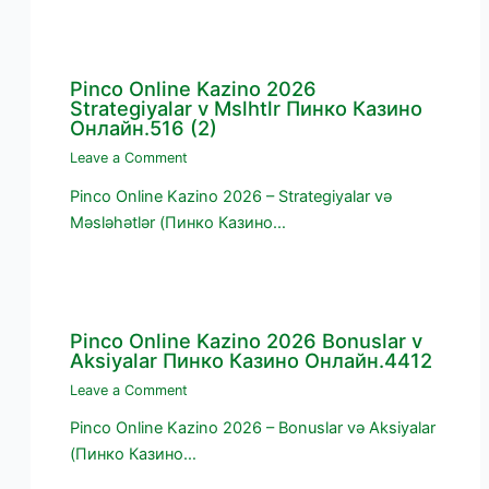
Pinco Online Kazino 2026
Strategiyalar v Mslhtlr Пинко Казино
Онлайн.516 (2)
Leave a Comment
Pinco Online Kazino 2026 – Strategiyalar və
Məsləhətlər (Пинко Казино…
Pinco Online Kazino 2026 Bonuslar v
Aksiyalar Пинко Казино Онлайн.4412
Leave a Comment
Pinco Online Kazino 2026 – Bonuslar və Aksiyalar
(Пинко Казино…