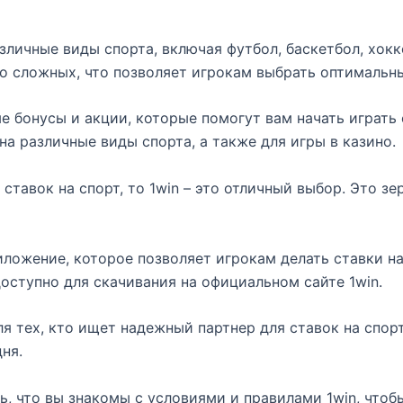
азличные виды спорта, включая футбол, баскетбол, хокк
о сложных, что позволяет игрокам выбрать оптимальны
ые бонусы и акции, которые помогут вам начать играть
на различные виды спорта, а также для игры в казино.
ставок на спорт, то 1win – это отличный выбор. Это з
иложение, которое позволяет игрокам делать ставки на
оступно для скачивания на официальном сайте 1win.
ля тех, кто ищет надежный партнер для ставок на спор
ня.
ь, что вы знакомы с условиями и правилами 1win, что