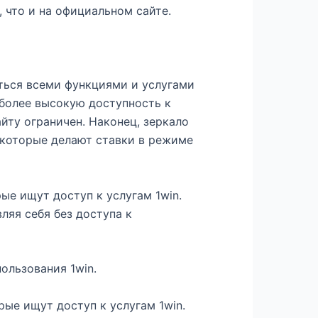
, что и на официальном сайте.
ться всеми функциями и услугами
т более высокую доступность к
айту ограничен. Наконец, зеркало
, которые делают ставки в режиме
ые ищут доступ к услугам 1win.
ляя себя без доступа к
ользования 1win.
рые ищут доступ к услугам 1win.