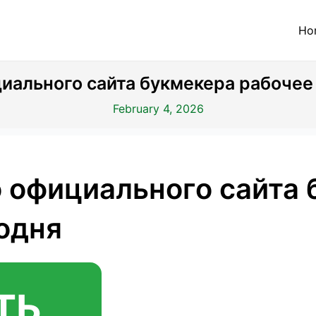
Ho
иального сайта букмекера рабочее 
February 4, 2026
о официального сайта 
одня
ТЬ