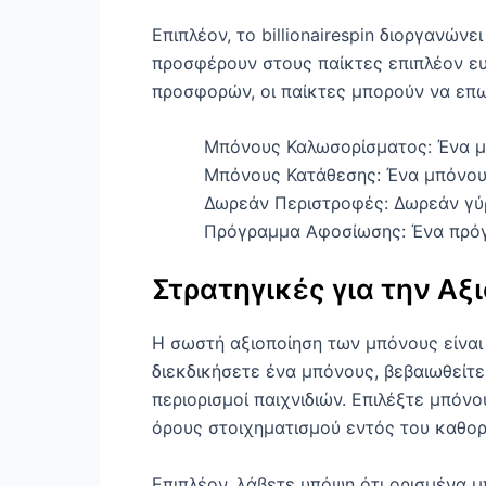
Επιπλέον, το billionairespin διοργανώ
προσφέρουν στους παίκτες επιπλέον ευ
προσφορών, οι παίκτες μπορούν να επω
Μπόνους Καλωσορίσματος: Ένα μπ
Μπόνους Κατάθεσης: Ένα μπόνους
Δωρεάν Περιστροφές: Δωρεάν γύρ
Πρόγραμμα Αφοσίωσης: Ένα πρόγρ
Στρατηγικές για την Α
Η σωστή αξιοποίηση των μπόνους είναι α
διεκδικήσετε ένα μπόνους, βεβαιωθείτε 
περιορισμοί παιχνιδιών. Επιλέξτε μπόνο
όρους στοιχηματισμού εντός του καθορ
Επιπλέον, λάβετε υπόψη ότι ορισμένα 