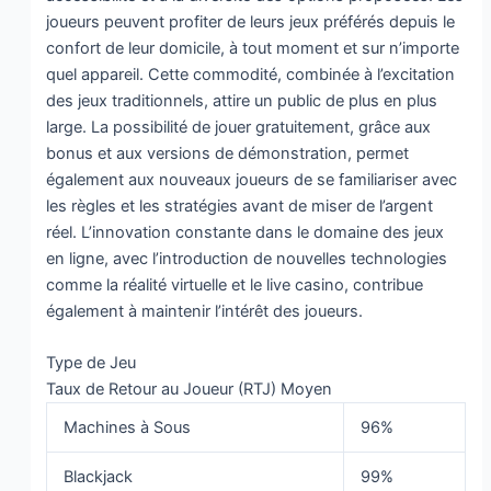
joueurs peuvent profiter de leurs jeux préférés depuis le
confort de leur domicile, à tout moment et sur n’importe
quel appareil. Cette commodité, combinée à l’excitation
des jeux traditionnels, attire un public de plus en plus
large. La possibilité de jouer gratuitement, grâce aux
bonus et aux versions de démonstration, permet
également aux nouveaux joueurs de se familiariser avec
les règles et les stratégies avant de miser de l’argent
réel. L’innovation constante dans le domaine des jeux
en ligne, avec l’introduction de nouvelles technologies
comme la réalité virtuelle et le live casino, contribue
également à maintenir l’intérêt des joueurs.
Type de Jeu
Taux de Retour au Joueur (RTJ) Moyen
Machines à Sous
96%
Blackjack
99%