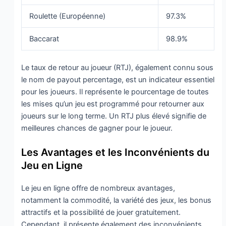
Roulette (Européenne)
97.3%
Baccarat
98.9%
Le taux de retour au joueur (RTJ), également connu sous
le nom de payout percentage, est un indicateur essentiel
pour les joueurs. Il représente le pourcentage de toutes
les mises qu’un jeu est programmé pour retourner aux
joueurs sur le long terme. Un RTJ plus élevé signifie de
meilleures chances de gagner pour le joueur.
Les Avantages et les Inconvénients du
Jeu en Ligne
Le jeu en ligne offre de nombreux avantages,
notamment la commodité, la variété des jeux, les bonus
attractifs et la possibilité de jouer gratuitement.
Cependant, il présente également des inconvénients