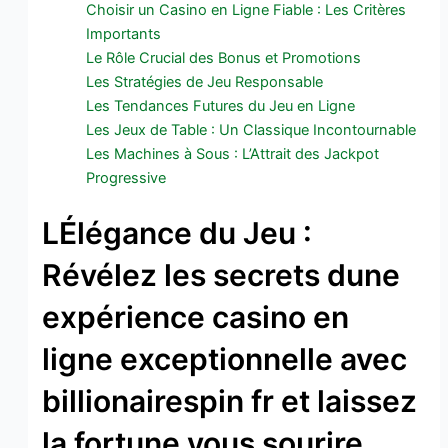
Choisir un Casino en Ligne Fiable : Les Critères
Importants
Le Rôle Crucial des Bonus et Promotions
Les Stratégies de Jeu Responsable
Les Tendances Futures du Jeu en Ligne
Les Jeux de Table : Un Classique Incontournable
Les Machines à Sous : L’Attrait des Jackpot
Progressive
LÉlégance du Jeu :
Révélez les secrets dune
expérience casino en
ligne exceptionnelle avec
billionairespin fr et laissez
la fortune vous sourire.