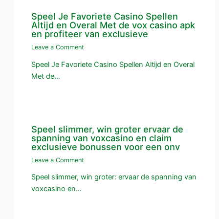
Speel Je Favoriete Casino Spellen
Altijd en Overal Met de vox casino apk
en profiteer van exclusieve
Leave a Comment
Speel Je Favoriete Casino Spellen Altijd en Overal
Met de…
Speel slimmer, win groter ervaar de
spanning van voxcasino en claim
exclusieve bonussen voor een onv
Leave a Comment
Speel slimmer, win groter: ervaar de spanning van
voxcasino en…