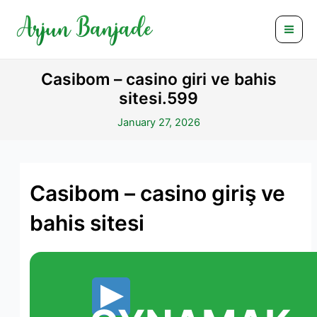
Skip
Post
Mai
to
navigation
Men
content
Casibom – casino giri ve bahis
sitesi.599
January 27, 2026
Casibom – casino giriş ve
bahis sitesi