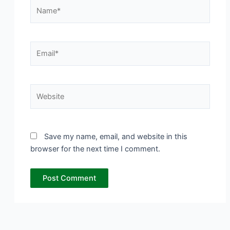
Name*
Email*
Website
Save my name, email, and website in this
browser for the next time I comment.