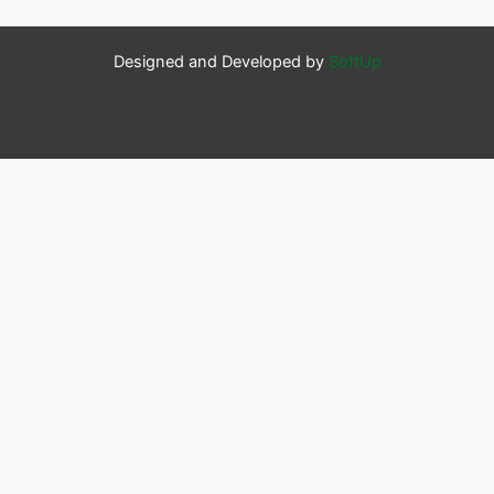
Designed and Developed by
SoftUp