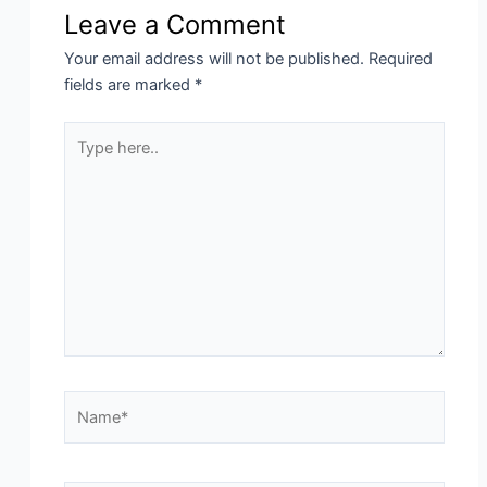
Leave a Comment
Your email address will not be published.
Required
fields are marked
*
Type
here..
Name*