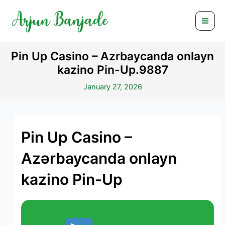
Skip
Post
Mai
to
navigation
Men
content
Pin Up Casino – Azrbaycanda onlayn
kazino Pin-Up.9887
January 27, 2026
Pin Up Casino –
Azərbaycanda onlayn
kazino Pin-Up