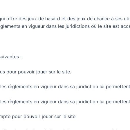
qui offre des jeux de hasard et des jeux de chance à ses uti
èglements en vigueur dans les juridictions où le site est acc
uivantes :
us pour pouvoir jouer sur le site.
t les règlements en vigueur dans sa juridiction lui permettent 
t les règlements en vigueur dans sa juridiction lui permetten
ompte pour pouvoir jouer sur le site.