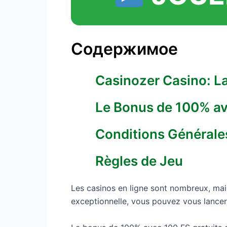
Содержимое
Casinozer Casino: La
Le Bonus de 100% av
Conditions Générales
Règles de Jeu
Les casinos en ligne sont nombreux, mais
exceptionnelle, vous pouvez vous lancer 