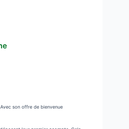
ne
. Avec son offre de bienvenue