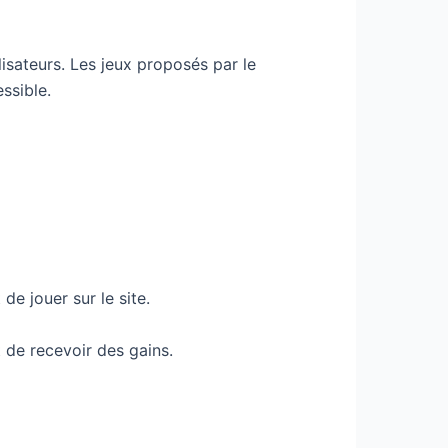
lisateurs. Les jeux proposés par le
essible.
de jouer sur le site.
t de recevoir des gains.