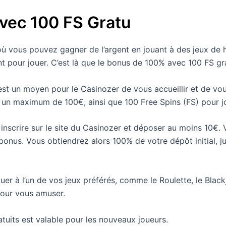
vec 100 FS Gratu
e où vous pouvez gagner de l’argent en jouant à des jeux d
t pour jouer. C’est là que le bonus de 100% avec 100 FS gra
t un moyen pour le Casinozer de vous accueillir et de vous f
’à un maximum de 100€, ainsi que 100 Free Spins (FS) pour jo
nscrire sur le site du Casinozer et déposer au moins 10€. V
nus. Vous obtiendrez alors 100% de votre dépôt initial, j
uer à l’un de vos jeux préférés, comme le Roulette, le Blackj
pour vous amuser.
uits est valable pour les nouveaux joueurs.