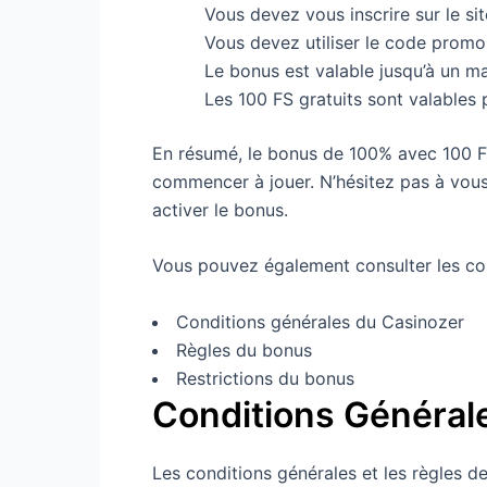
Vous devez vous inscrire sur le si
Vous devez utiliser le code prom
Le bonus est valable jusqu’à un 
Les 100 FS gratuits sont valables p
En résumé, le bonus de 100% avec 100 FS
commencer à jouer. N’hésitez pas à vous
activer le bonus.
Vous pouvez également consulter les cond
Conditions générales du Casinozer
Règles du bonus
Restrictions du bonus
Conditions Générale
Les conditions générales et les règles d