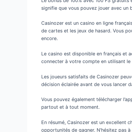
Le bonus de 100% avec 100 FS gratuits e
signifie que vous pouvez jouer avec un
Casinozer est un casino en ligne français
de cartes et les jeux de hasard. Vous pou
encore.
Le casino est disponible en français et a
connecter à votre compte en utilisant l
Les joueurs satisfaits de Casinozer peuv
décision éclairée avant de vous lancer da
Vous pouvez également télécharger l’app
partout et à tout moment.
En résumé, Casinozer est un excellent ch
opportunités de gagner. N’hésitez pas à 