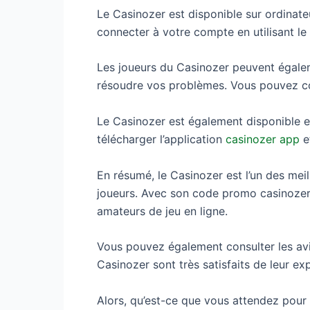
Le Casinozer est disponible sur ordinat
connecter à votre compte en utilisant l
Les joueurs du Casinozer peuvent égaleme
résoudre vos problèmes. Vous pouvez con
Le Casinozer est également disponible e
télécharger l’application
casinozer app
e
En résumé, le Casinozer est l’un des mei
joueurs. Avec son code promo casinozer, s
amateurs de jeu en ligne.
Vous pouvez également consulter les avis
Casinozer sont très satisfaits de leur e
Alors, qu’est-ce que vous attendez pour