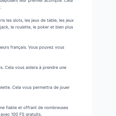
t déposent leur premier acompte. Cela
.
 les slots, les jeux de table, les jeux
ack, le roulette, le poker et bien plus
joueurs français. Vous pouvez vous
is. Cela vous aidera à prendre une
lette. Cela vous permettra de jouer
gne fiable et offrant de nombreuses
 avec 100 FS gratuits.