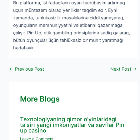
Bu platforma, istifadəçilərin oyun təcrübəsini artırmaq
üçün müntəzəm olaraq yeniliklər təqdim edir. Eyni
zamanda, təhlükəsizlik məsələlərinə ciddi yanaşaraq,
oyunçuların məmnuniyyətini və etibarını qazanmağa
çalışır. Pin Up, etik gambling prinsiplərinə sadiq qalaraq,
bütün oyunçular üçün təhlükəsiz bir mühit yaratmağı
hədəfləyir.
←
Previous Post
Next Post
→
More Blogs
Texnologiyaning qimor o'yinlaridagi
ta'siri yangi imkoniyatlar va xavflar Pin
up casino
Leave a Comment