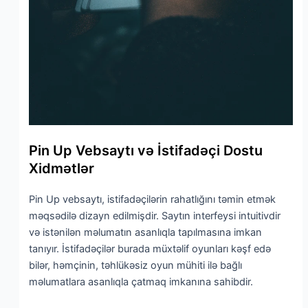
Pin Up Vebsaytı və İstifadəçi Dostu
Xidmətlər
Pin Up vebsaytı, istifadəçilərin rahatlığını təmin etmək
məqsədilə dizayn edilmişdir. Saytın interfeysi intuitivdir
və istənilən məlumatın asanlıqla tapılmasına imkan
tanıyır. İstifadəçilər burada müxtəlif oyunları kəşf edə
bilər, həmçinin, təhlükəsiz oyun mühiti ilə bağlı
məlumatlara asanlıqla çatmaq imkanına sahibdir.